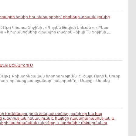
ացող երկիր է ու հետաքրքիր` բիզնեսի տեսանկյունից
011թ.) Կիառա Ֆիջինի , « Գոլդեն Թուլիփ Երևան », « Բեստ
» հյուրանոցների գլխավոր տնօրեն - Տիկի ՜ ն Ֆիջինի ,...
ԱՆՑ ԱՇԽԱՐՀՈՒՄ
2012թ.) Քրիստոնեական երրորդությունն է` Հայր, Որդի և Սուրբ
 պիտի որ հարց առաջանար` իսկ որտե՞ղ է Մայրը: Առանց
ի է ունենալու իրեն ձոնված տոներ, քանի որ նա հայ
ց պետության հենասյունն է, հայեցի դաստիարակության և
ների պահպանման ակունքը և արժանի է մեծարման ու