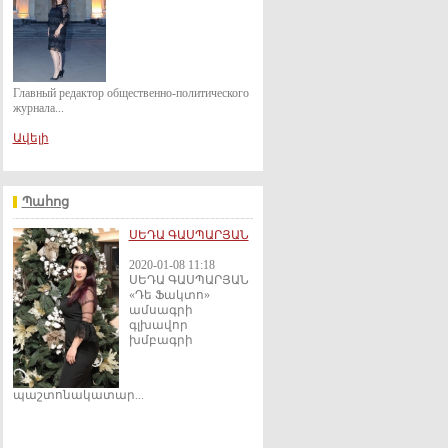
Главный редактор общественно-политического
журнала...
Ավելի
Պահոց
ՍԵԴԱ ԳԱՍՊԱՐՅԱՆ
2020-01-08 11:18
ՍԵԴԱ ԳԱՍՊԱՐՅԱՆ
«Դե Ֆակտո»
ամսագրի
գլխավոր
խմբագրի
պաշտոնակատար...