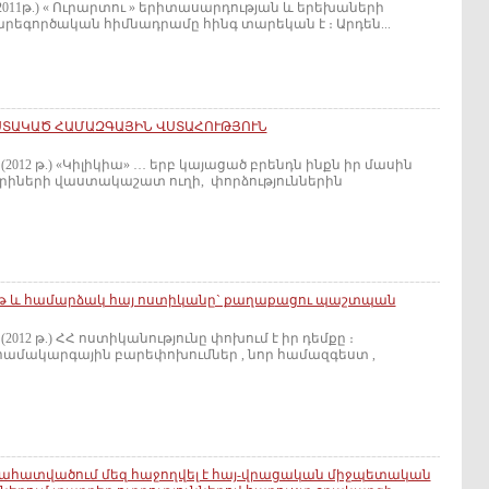
(2011թ.) « Ուրարտու » երիտասարդության և երեխաների
րեգործական հիմնադրամը հինգ տարեկան է ։ Արդեն...
ԱՍՏԱԿԱԾ ՀԱՄԱԶԳԱՅԻՆ ՎՍՏԱՀՈՒԹՅՈՒՆ
 (2012 թ.) «Կիլիկիա» … երբ կայացած բրենդն ինքն իր մասին
արիների վաստակաշատ ուղի, փորձություններին
րթ և համարձակ հայ ոստիկանը` քաղաքացու պաշտպան
(2012 թ.) ՀՀ ոստիկանությունը փոխում է իր դեմքը ։
ամակարգային բարեփոխումներ , նոր համազգեստ ,
հատվածում մեզ հաջողվել է հայ-վրացական միջպետական