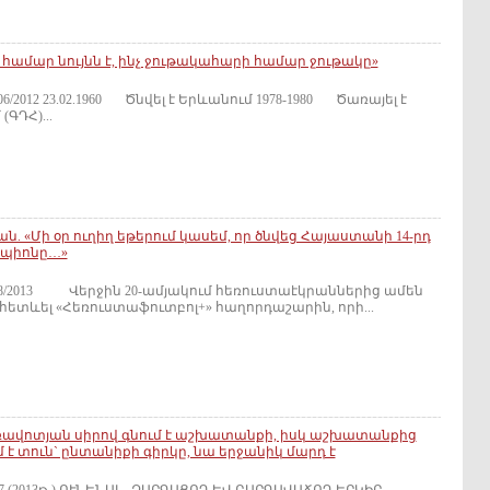
 հա­մար նույնն է, ինչ ջու­թա­կա­հա­րի հա­մար ջու­թա­կը»
6/2012 23.02.1960 Ծնվել է Երևա­նում 1978-1980 Ծա­ռա­յել է
(ԳԴՀ)...
ն. «Մի օր ուղիղ եթերում կասեմ, որ ծնվեց Հայաստանի 14-րդ
մպիոնը…»
 08/2013 Վերջին 20-ամյակում հեռուստաէկրաններից ամեն
 հետևել «Հեռուստաֆուտբոլ+» հաղորդաշարին, որի...
առավոտյան սիրով գնում է աշխատանքի, իսկ աշխատանքից
 է տուն` ընտանիքի գիրկը, նա երջանիկ մարդ է