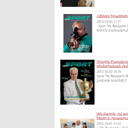
«Զեն­քը հրա­ձի­գի
2013-10-03 11:37
Sport Դե Ֆակտո 0
ԽՍՀՄ ­բա­նա­կում 
Ռուդիկ Բարսեղյա
օլիմպիական չե
2013-10-02 10:59
Sport Դե Ֆակտո
շաբաթ կարելի է
Այն մարդն, ով 
հետո էլ շտապում
2013-10-01 11:41