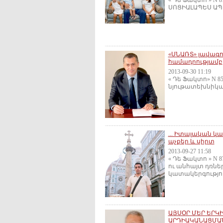
« Դե Ֆակտո » N 
ՍՈՑԻԱԼԱՊԵՍ ԱՊԱ
«ՍՆԱՌՏ» լավագու
համադրությամբ
2013-09-30 11:19
« Դե Ֆակտո» N 85
նյութատեխնիկակա
... Իտալական կա
աչքեր և սիրտ
2013-09-27 11:58
« Դե Ֆակտո » N 
ու անհայտ դռն
կատակերգություն
ԱՅՍՕՐ ՄԵՐ ԵՐԿ
ԱՐԴԻԱԿԱՆԱՑՄԱ