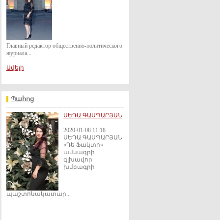
Главный редактор общественно-политического
журнала...
Ավելի
Պահոց
ՍԵԴԱ ԳԱՍՊԱՐՅԱՆ
2020-01-08 11:18
ՍԵԴԱ ԳԱՍՊԱՐՅԱՆ
«Դե Ֆակտո»
ամսագրի
գլխավոր
խմբագրի
պաշտոնակատար...