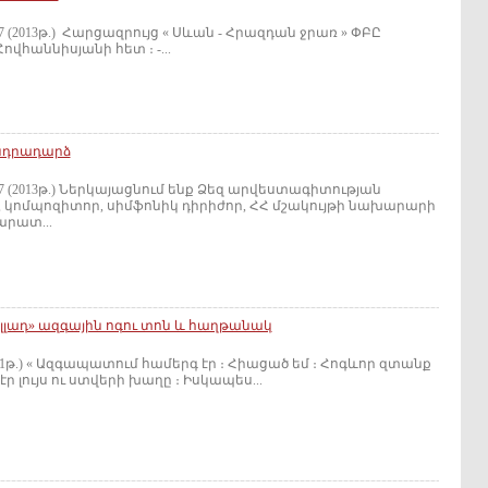
87 (2013թ.) Հարցազրույց « Սևան - Հրազդան ջրառ » ՓԲԸ
ովհաննիսյանի հետ ։ -...
նդրադարձ
87 (2013թ.) Ներկայացնում ենք Ձեզ արվեստագիտության
չ, կոմպոզիտոր, սիմֆոնիկ դիրիժոր, ՀՀ մշակույթի նախարարի
րատ...
լադ» ազգային ոգու տոն և հաղթանակ
11թ.) « Ազգապատում համերգ էր ։ Հիացած եմ ։ Հոգևոր զտանք
ր լույս ու ստվերի խաղը ։ Իսկապես...