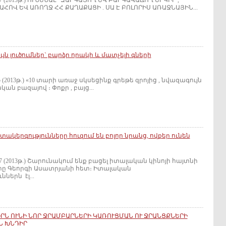
87 (2013թ.) ՈՒՆԵՆԱԼ ԶԱՐԳԱՑՈՂ ԵՎ ԲԱՐԳԱՎԱՃՈՂ ԵՐԿԻՐ ,
ՀՈՎ ԵՎ ԱՌՈՂՋ ՀՀ ՔԱՂԱՔԱՑԻ . ՍԱ Է ԲՈԼՈՐԻՍ ԱՌԱՋՆԱՅԻՆ...
յն լուծումներ` բարձր որակի և մատչելի գների
 (2013թ.) «10 տարի առաջ սկսեցինք գրեթե զրոյից , նվազագույն
ն բազայով ։ Փոքր , բայց...
տակերգությունները հուզում են բոլոր նրանց, ովքեր ունեն
87 (2013թ.) Շարունակում ենք բացել իտալական կինոյի հայտնի
երը Գեորգի Ասատրյանի հետ։ Իտալական
ներն էլ...
ԻՐՆ ՈՒՆԻ ՆՈՐ ՋՐԱՄԲԱՐՆԵՐԻ ԿԱՌՈՒՑՄԱՆ ՈՒ ՋՐԱՆՑՔՆԵՐԻ
Ն ԽՆԴԻՐ