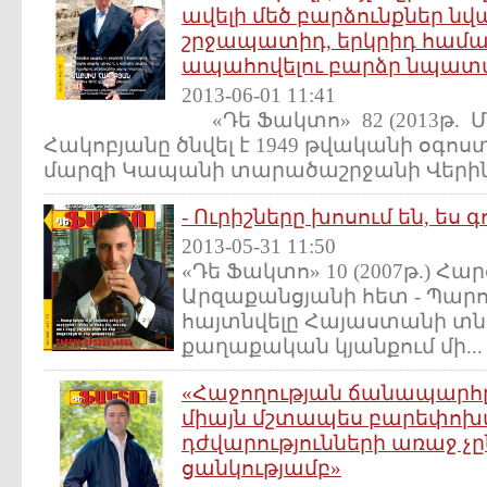
ավելի մեծ բարձունքներ նվ
շրջապատիդ, երկրիդ համար
ապահովելու բարձր նպատա
2013-06-01 11:41
«Դե Ֆակտո» 82 (2013թ. Մաքս
Հակոբյանը ծնվել է 1949 թվականի օգոստ
մարզի Կապանի տարածաշրջանի Վերին.
- Ուրիշները խոսում են, ես 
2013-05-31 11:50
«Դե Ֆակտո» 10 (2007թ.) Հա
Արզաքանցյանի հետ - Պարո
հայտնվելը Հայաստանի տն
քաղաքական կյանքում մի...
«Հաջողության ճանապարհը 
միայն մշտապես բարեփոխվել
դժվարությունների առաջ չը
ցանկությամբ»