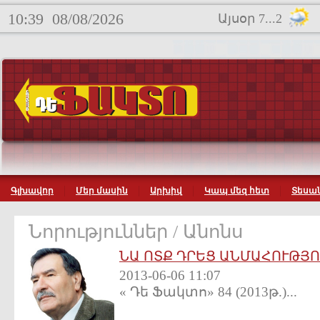
10:39
08/08/2026
Այսօր 7...2
Գլխավոր
Մեր մասին
Արխիվ
Կապ մեզ հետ
Տեսան
Նորություններ / Անոնս
ՆԱ ՈՏՔ ԴՐԵՑ ԱՆՄԱՀՈՒԹՅՈ
2013-06-06 11:07
« Դե Ֆակտո» 84 (2013թ.)...