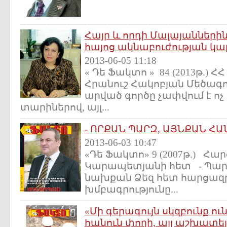
Հայր և որդի Մալայանների
հայոց ակնաբուժության կա
2013-06-05 11:18
« Դե Ֆակտո » 84 (2013թ.) 
Հրանուշ Հակոբյան Մեծագույ
արված գործը չափվում է ոչ
տարիներով, այլ...
- ՈՐՔԱՆ ՊԱՐԶ, ԱՅՆՔԱՆ Հ
2013-06-03 10:47
«Դե Ֆակտո» 9 (2007թ.) Հա
Կարապետյանի հետ - Պար
նախքան Ձեզ հետ հարցազրո
խմբագրությունը...
«Մի գերագույն սկզբունք ու
հանուն փողի, այլ աշխատել