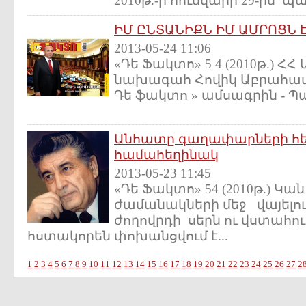
2010թ.-ի հունվարի 29-ին պ
ԻՄ ԸՆՏԱՆԻՔՆ ԻՄ ԱՄՐՈՑՆ 
2013-05-24 11:06
«Դե Ֆակտո» 5 4 (2010թ.) Հ
նախագահ Հովիկ Աբրահամյ
Դե ֆակտո » ամսագրին - Պ
Անհատը գաղափարների հե
համահեղինակ
2013-05-23 11:45
«Դե Ֆակտո» 54 (2010թ.) Կա
ժամանակների մեջ վայելո
ժողովրդի սերն ու վստահու
հստակորեն փոխանցվում է...
1
2
3
4
5
6
7
8
9
10
11
12
13
14
15
16
17
18
19
20
21
22
23
24
25
26
27
2