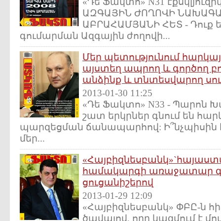
«Դե Ֆակտո» N31 էքսկլյուզ
ԱԶԳԱՅԻՆ ԺՈՂՈՎԻ ՆԱԽԱԳԱ
ԱԲՐԱՀԱՄՅԱՆԻ ՀԵՏ - Դուք ե
գումարման Ազգային ժողովի...
Մեր պետությունում հարկայ
այստեղ ապրող և գործող բ
անձինք և տնտեսվարող սու
2013-01-30 11:25
«Դե Ֆակտո» N33 - Պարոն
շատ երկրներ գնում են հա
պարզեցման ճանապարհով: Ի՞նչպիսին 
մեր...
«Հայբիզնեսբանկ»`հայաստ
համակարգի առաջատար գր
ցուցանիշերով
2013-01-29 12:09
«Հայբիզնեսբանկ» ՓԲԸ-ն հ
ծավալով, որը կազմում է մ