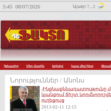
5:45
08/07/2026
Այսօր 7...2
Գլխավոր
Մեր մասին
Արխիվ
Կապ մեզ հետ
Տեսան
Նորություններ / Անոնս
-Ինքնաքննադատությունը 
կյանքում ճիշտ կողմնորոշվ
ուղեցույց
2013-02-11 12:15