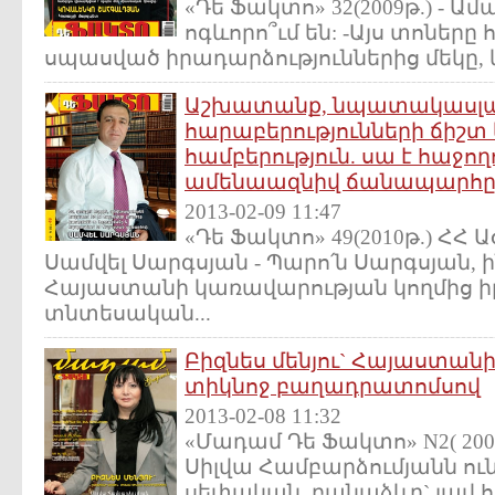
«Դե Ֆակտո» 32(2009թ.) - Ա
ոգևորո՞ւմ են: -Այս տոներ
սպասված իրադարձություններից մեկը, և
Աշխատանք, նպատակասլաց
հարաբերությունների ճիշտ
համբերություն. սա է հաջող
ամենաազնիվ ճանապարհ
2013-02-09 11:47
«Դե Ֆակտո» 49(2010թ.) Հ
Սամվել Սարգսյան - Պարո՛ն Սարգսյան,
Հայաստանի կառավարության կողմից 
տնտեսական...
Բիզնես մենյու` Հայաստան
տիկնոջ բաղադրատոմսով
2013-02-08 11:32
«Մադամ Դե Ֆակտո» N2( 200
Սիլվա Համբարձումյանն ու
սեփական բանաձևը` լավ հո