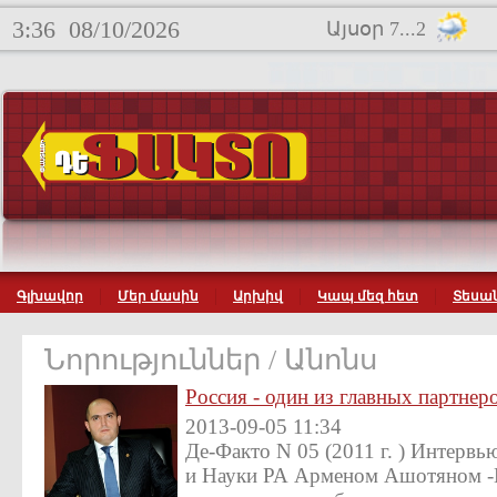
3:36
08/10/2026
Այսօր 7...2
Գլխավոր
Մեր մասին
Արխիվ
Կապ մեզ հետ
Տեսան
Նորություններ / Անոնս
Россия - один из главных партне
2013-09-05 11:34
Де-Факто N 05 (2011 г. ) Интерв
и Науки РА Арменом Ашотяном -Г