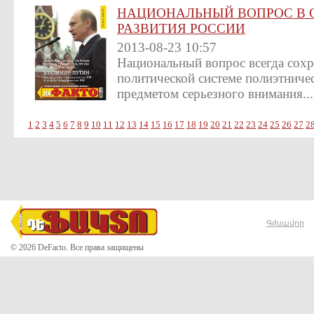
НАЦИОНАЛЬНЫЙ ВОПРОС В 
РАЗВИТИЯ РОССИИ
2013-08-23 10:57
Национальный вопрос всегда сохр
политической системе полиэтничес
предметом серьезного внимания...
1
2
3
4
5
6
7
8
9
10
11
12
13
14
15
16
17
18
19
20
21
22
23
24
25
26
27
2
Գլխավոր
© 2026 DeFacto. Все права защищены