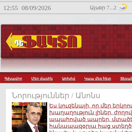
12:55
08/09/2026
Այսօր 7...2
Գլխավոր
Մեր մասին
Արխիվ
Կապ մեզ հետ
Տեսան
Նորություններ / Անոնս
Ես կուզենայի, որ մեր երկր
խաղաղություն լիներ, ժողո
ապահոված ապրեր, մտածեր
հանապազօրյա հաց ստեղծել