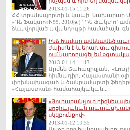
ինչպես և որտեղ կազմակեր
2013-01-15 11:26
ՀՀ տրանսպորտի և կապի նախարար Մա
«Դե Ֆակտո»N55, 2010թ.) ՙ Դե Ֆակտո՚ ա
ձևավորված ավանդույթի համաձայն, գն
Ինձ համար ամենամեծ պար
ժպիտն է և երախտագիտությ
ում կարողացել եմ օգտակար
2013-01-14 11:13
Արմեն Շահազիզյան, «Լուդ
հիմնադիր, Հայաստանի օլ
փոխնախագահ և ծանրամարտի ֆեդերա
«Հայաստան» համահայկական...
«Յուրաքանչյուր բիզնես պ
սոցիալական պատասխան
սկզբունքով»
2013-01-12 10:55
Այսօր ողջ հանրապետությա