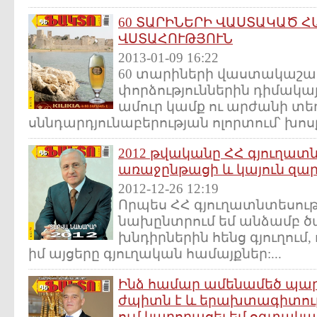
60 ՏԱՐԻՆԵՐԻ ՎԱՍՏԱԿԱԾ 
ՎՍՏԱՀՈՒԹՅՈՒՆ
2013-01-09 16:22
60 տարիների վաստակաշա
փորձություններին դիմակայ
ամուր կամք ու արժանի տ
սննդարդյունաբերության ոլորտում՝ խոսք
2012 թվականը ՀՀ գյուղատ
առաջընթացի և կայուն զա
2012-12-26 12:19
Որպես ՀՀ գյուղատնտեսու
նախընտրում եմ անձամբ ծ
խնդիրներին հենց գյուղում,
իմ այցերը գյուղական համայքներ:...
Ինձ համար ամենամեծ պար
ժպիտն է և երախտագիտությ
ում կարողացել եմ օգտակար