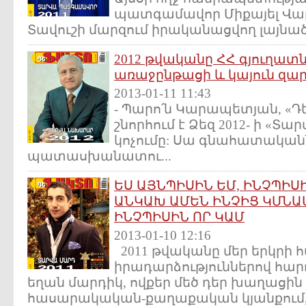
պատգամավոր Միքայել Վա
Տավուշի մարզում իրականացվող լայնածա
2012 թվականը ՀՀ գյուղատ
առաջընթացի և կայուն զա
2013-01-11 11:43
- Պարո՛ն Կարապետյան, «
շնորհում է Ձեզ 2012- ի «
կոչումը: Սա գնահատականն
պատասխանատու...
ԵՍ ԱՅՆՊԻՍԻՆ ԵՄ, ԻՆՉՊԻՍԻ
ԱՆԿԱԽ ԱՄԵՆ ԻՆՉԻՑ ԿՄՆԱ
ԻՆՉՊԻՍԻՆ ՈՐ ԿԱՄ
2013-01-10 12:16
2011 թվականը մեր երկրի
իրադարձություններով հար
եղան մարդիկ, ովքեր մեծ դեր խաղացին 
հասարակական-քաղաքական կյանքում, 