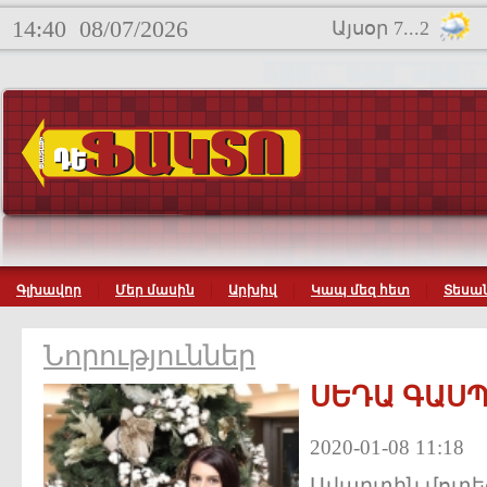
14:40
08/07/2026
Այսօր 7...2
Գլխավոր
Մեր մասին
Արխիվ
Կապ մեզ հետ
Տեսան
Նորություններ
ՍԵԴԱ ԳԱՍ
2020-01-08 11:18
Ավարտին մոտեց