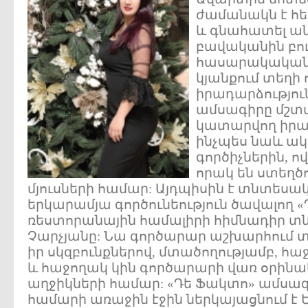
ժամանակն է հե
և գնահատել ան
բավականին բու
հասարակական
կյանքում տեղի
իրադարձությու
ամսագիրը մշտ
կատարվող իրադ
ինչպես նաև ա
գործիչներին, ո
որակ են ստեղծո
մյուսների համար: Այդպիսին է տնտեսա
երկարամյա գործունեություն ծավալող «
ռեստորանային համալիրի հիմնադիր տ
Չարչյանը: Նա գործարար աշխարհում տ
իր սկզբունքներով, մտածողությամբ, հ
և հաջողակ կին գործարարի վառ օրինակ
աղջիկների համար: «Դե Ֆակտո» ամսա
համարի առաջին էջին ներկայացնում 