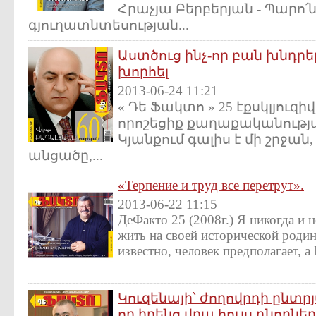
Հրաչյա Բերբերյան - Պարո՛ն
գյուղատնտեսության...
Աստծուց ինչ-որ բան խնդրե
խորհել
2013-06-24 11:21
« Դե Ֆակտո » 25 էքսկլյուզիվ (
որոշեցիք քաղաքականությամ
Կյանքում գալիս է մի շրջան
անցածը,...
«Терпение и труд все перетрут».
2013-06-22 11:15
ДеФакто 25 (2008г.) Я никогда и н
жить на своей исторической родин
известно, человек предполагает, а 
Կուզենայի՝ ժողովրդի ընտր
որ իրենց վրա հույս դնողներ