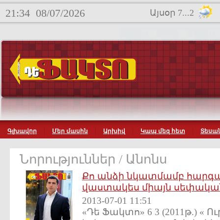
21:34
08/07/2026
Այսօր 7...2
Գլխավոր
Մեր մասին
Արխիվ
Կապ մեզ հետ
Տեսան
Նորություններ / Անոնս
Քո անձի նկատմամբ հարգա
վաստակես միայն սեփական
2013-07-01 11:51
«Դե Ֆակտո» 6 3 (2011թ.) « Ո