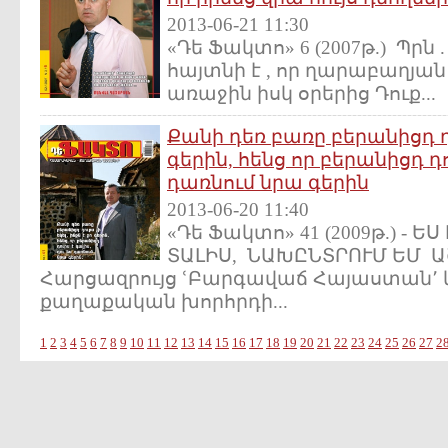
2013-06-21 11:30
«Դե Ֆակտո» 6 (2007թ.) Պրն 
հայտնի է , որ ղարաբաղյ
առաջին իսկ օրերից Դուք...
Քանի դեռ բառը բերանիցդ դու
գերին, հենց որ բերանիցդ դո
դառնում նրա գերին
2013-06-20 11:40
«Դե Ֆակտո» 41 (2009թ.) - 
ՏԱԼԻՍ, ՆԱԽԸՆՏՐՈՒՄ ԵՄ 
Հարցազրույց ՙԲարգավաճ Հայաստան՚ 
քաղաքական խորհրդի...
1
2
3
4
5
6
7
8
9
10
11
12
13
14
15
16
17
18
19
20
21
22
23
24
25
26
27
2