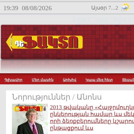
19:39
08/08/2026
Այսօր 7...2
Գլխավոր
Մեր մասին
Արխիվ
Կապ մեզ հետ
Տեսան
Նորություններ / Անոնս
2013 թվականը «Հայջրմուղկո
ընկերության համար ևս մե
որի ձեռքբերումները կշարու
ընթացքում ևս