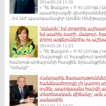
2014-03-24 11:30
« Դե Ֆակտո » N 93 (2014թ.
պատերազմի վետերանների
, ՀՀ ԱԺ պատգամավոր Արմեն Մխիթարյա
“Սմակն” իմ փոքրիկ աշխարհ
եմ պահել բարի, մաքուր, հ
բոլոր այցելուներիս ու ա
2014-03-20 11:23
« Դե Ֆակտո » N 93 (2014թ.
Մաշտոցի 41 հասցեում գոր
խանութ-սրճարանի հասցեն երևանցիներ
“Սմակի”...
Հանրային ծառայություննե
հանձնաժողովը չի կարող 
լուծել. պարզապես հաշվի առ
տնտեսական վիճակը` այն 
սակագին
2014-03-17 10:57