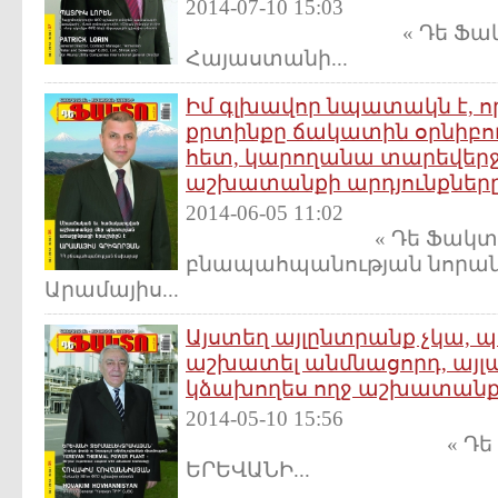
2014-07-10 15:03
« Դե Ֆակտո » N 
Հայաստանի...
Իմ գլխավոր նպատակն է, որ
քրտինքը ճակատին օրնիբուն
հետ, կարողանա տարեվերջի
աշխատանքի արդյունքներ
2014-06-05 11:02
« Դե Ֆակտո » N 96
բնապահպանության նոր
Արամայիս...
Այստեղ այլընտրանք չկա, պ
աշխատել անմնացորդ, այլ
կձախողես ողջ աշխատան
2014-05-10 15:56
« Դե Ֆակտո » N
ԵՐԵՎԱՆԻ...