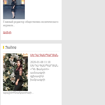
Главный редактор общественно-политического
журнала...
Ավելի
Պահոց
ՍԵԴԱ ԳԱՍՊԱՐՅԱՆ
2020-01-08 11:18
ՍԵԴԱ ԳԱՍՊԱՐՅԱՆ
«Դե Ֆակտո»
ամսագրի
գլխավոր
խմբագրի
պաշտոնակատար...