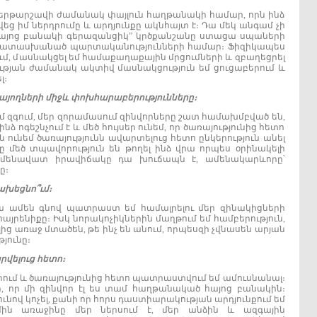
 երթարշավի ժամանակ փայլուն հաղթանակի համար, որն ինձ
եց իմ ներդրումը և արդյունքը ակնհայտ է։ Դա մեկ անգամ չի
կ “Հայոց բանակի գերազանցիկ” կրծքանշանը ստացա սպաների
ց պատասխանած պարտականությունների համար։ Ֆիզիկապես
վում, մասնակցել եմ համաքաղաքային մրցումների և զբաղեցրել
յության ժամանակ ակտիվ մասնակցություն եմ ցուցաբերում և
լ։
այողների
միջև
փոխհարաբերությունները
։
 եմ զգում, մեր զորամասում զինվորները շատ համախմբված են,
 ոգեշնչում է և մեծ հույսեր ունեմ, որ ծառայությունից հետո
ն ունեմ ծառայությունն ավարտելուց հետո ընկերություն անել
 մեծ տպավորություն են թողել ինձ վրա որպես օրինակելի
ամենավատ իրավիճակը դա խուճապն է, ամենակարևորը՝
ը։
ախեցնո՞ւմ
։
պա ամեն գնով պատրաստ եմ համալրելու մեր զինակիցների
այրենիքը։ Իսկ նորակոչիկներին մաղթում եմ համբերություն,
լից առաջ մտածեն, թե ինչ են անում, որպեսզի չվնասեն արյան
յունը։
րվելուց
հետո
։
սիրում և ծառայությունից հետո պատրաստվում եմ ամուսնանալ։
ի, որ մի զինվոր էլ ես տամ հաղթանակած հայոց բանակին։
նունով կոչել, քանի որ հորս դաստիարակության արդյունքում եմ
մին առաջինը մեր ներսում է, մեր անձին և ազգային