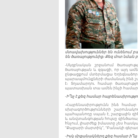
մտավախություններ
են
ունենում
բ
են
ծառայությունից
։
Քեզ
մոտ
նման
բ
-Սկզբնական շրջանում ծառայու
ծառայության և զգացի, որ այդ ա
ընթացքում մտերմացա Եղեգնաձորի
պարապմունքների ժամանակ ինձ շա
է։ Տղամարդու համար ծառայությ
պատասխան տա ամեն ինչի համար
-
Ի՞նչ
է
քեզ
համար
հայրենասիրությո
-Հայրենասիրությունն ինձ համա
սխրագործությունների շարունա
պահպանողը սպան է, շարքային զին
և անվտանգության հույսը զինծառայ
հնչում, լիարժեք իմաստը չես հասկ
“Քաջարի մարտիկ”, “Բանակի գերազա
-
Իսկ
մրցանակներդ
քեզ
համար
ի՞նչ