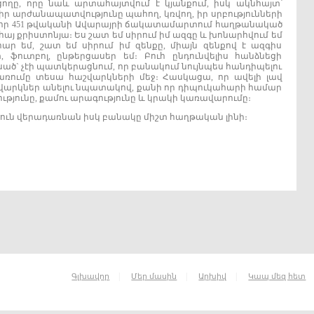
ողը, որը նաև արտահայտվում է կյանքում, իսկ ակնհայտ՝
իր արժանապատվությունը պահող, կռվող, իր սրբությունների
մ, որ 451 թվականի Ավարայրի ճակատամարտում հաղթանակած
 հայ քրիստոնյա։ Ես շատ եմ սիրում իմ ազգը և խոնարհվում եմ
ր եմ, շատ եմ սիրում իմ զենքը, միայն զենքով է ազգիս
, ֆուտբոլ, ընթերցասեր եմ։ Բուհ ընդունվելիս հանձնեցի
ծ` չէի պատկերացնում, որ բանակում նույնպես հանդիպելու
առումը տեսա հաշվարկների մեջ։ Հասկացա, որ ավելի լավ
շվարկներ անելու նպատակով, քանի որ դիպուկահարի համար
թյունը, քամու արագությունը և կրակի կառավարումը։
 տուն վերադառնան իսկ բանակը միշտ հաղթական լինի։
|
|
|
Գլխավոր
Մեր մասին
Արխիվ
Կապ մեզ հետ