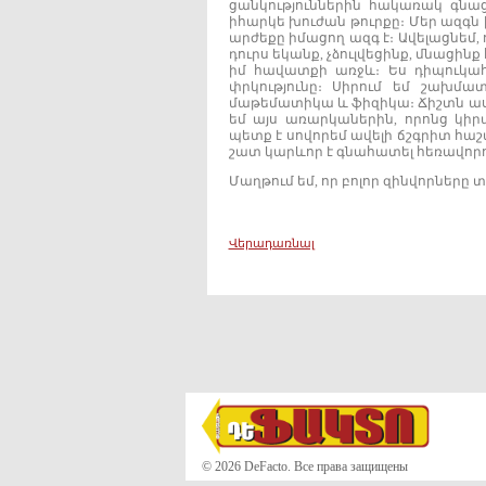
ցանկություններին հակառակ գնաց
իհարկե խուժան թուրքը։ Մեր ազգն 
արժեքը իմացող ազգ է։ Ավելացնե
դուրս եկանք, չձուլվեցինք, մնացինք
իմ հավատքի առջև։ Ես դիպուկահա
փրկությունը։ Սիրում եմ շախմատ
մաթեմատիկա և ֆիզիկա։ Ճիշտն ասա
եմ այս առարկաներին, որոնց կիր
պետք է սովորեմ ավելի ճշգրիտ հա
շատ կարևոր է գնահատել հեռավորու
Մաղթում եմ, որ բոլոր զինվորները
Վերադառնալ
© 2026 DeFacto. Все права защищены