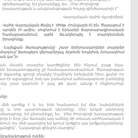
զինծառայողը, իմ ընտանիքը, ես... Մեր ժողովրդի
խաղաղության և անվտանգության հույսը զինծառայողն է”
Վարդանյան Վահե Վլադիմիրի
Վահե
Վարդանյան
ծնվել է
1994
թ. Հունվարի
05-
ին: Ծ
առայում
է
արդեն
19
ամիս
,
սովորում
է
Երևանի
ճարտարագիտական
համալսարանում
,
այժմ
ձևակերպել
է
տարկետման
իրավունք
։
-
Նախքան
ծառայությունը
`
շատ
երիտասարդներ
տարբեր
անակում
ծառայելու
վերաբերյալ
,
երբեմն
նույնիսկ
խուսափում
ան
կա՞ր
։
թյան մասին տարբեր կարծիքներ էին հնչում, բայց եկա
մենն իրականությանը չի համապատասխանում։ Ծառայության
 Ազատեք գյուղի բնակիչ Մամիկոն Երեմյանի հետ, քանի որ
տ էր աջակցում, իսկ դա բանակում ամենակարևոր բաներից
ունը շատ կարևոր է՝ լավ, թե վատ, պետք է ինքնուրույն
։
ւնը
։
ր մեծ արժեք է և ես ինձ համարում եմ մեր նախնիների
կողը և նոր պատմության կերտողը։ Մեր երկրի անդորրը
ծառայողը, իմ ընտանիքը, ես... Մեր ժողովրդի խաղաղության
ողն է։ Երբ չես ծառայել այդ ամենը մի տեսակ արհեստական է
անում։ Ես մեծ պատվով եմ կրում կրծքիս այս կրծքանշանները՝
նցիկ”, “Լավագույն զինվոր-մարզիկ”։
նշանակություն
ունեն
։