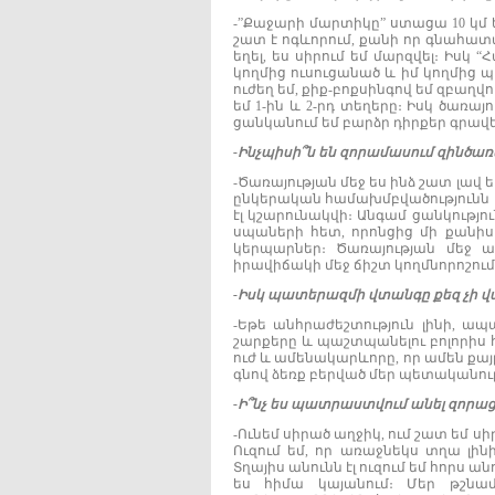
-”Քաջարի մարտիկը” ստացա 10 կմ
շատ է ոգևորում, քանի որ գնահատվ
եղել, ես սիրում եմ մարզվել։ Իս
կողմից ուսուցանած և իմ կողմի
ուժեղ եմ, քիք-բոքսինգով եմ զբաղ
եմ 1-ին և 2-րդ տեղերը։ Իսկ ծառա
ցանկանում եմ բարձր դիրքեր գրավե
-
Ինչպիսի՞ն
են
զորամասում
զինծառ
-Ծառայության մեջ ես ինձ շատ լավ
ընկերական համախմբվածությունն ինձ
էլ կշարունակվի։ Անգամ ցանկությու
սպաների հետ, որոնցից մի քանիսը
կերպարներ։ Ծառայության մեջ 
իրավիճակի մեջ ճիշտ կողմնորոշում
-
Իսկ
պատերազմի
վտանգը
քեզ
չի
վ
-Եթե անհրաժեշտություն լինի, ա
շարքերը և պաշտպանելու բոլորիս հ
ուժ և ամենակարևորը, որ ամեն քայ
գնով ձեռք բերված մեր պետականութ
-
Ի՞նչ
ես
պատրաստվում
անել
զորաց
-Ունեմ սիրած աղջիկ, ում շատ եմ 
Ուզում եմ, որ առաջնեկս տղա լին
Տղայիս անունն էլ ուզում եմ հորս ա
ես հիմա կայանում։ Մեր թշնա