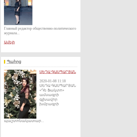
Главный редактор общественно-политического
журнала...
Ավելի
Պահոց
ՍԵԴԱ ԳԱՍՊԱՐՅԱՆ
2020-01-08 11:18
ՍԵԴԱ ԳԱՍՊԱՐՅԱՆ
«Դե Ֆակտո»
ամսագրի
գլխավոր
խմբագրի
պաշտոնակատար...