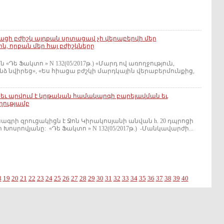
ացի բժիշկ այդքան սրտացավ չի վերաբերվի մեր
ն, որքան մեր հայ բժիշկները
«Դե Ֆակտո » N 132(05/2017թ.) «Մարդ ով առողջություն,
նձ նվիրեց», «Ես հիացա բժշկի մարդկային վերաբերմունքից,
 է եւ արվում է կրթական համակարգի բարելավման եւ
ղությամբ
ագրի զրուցակիցն է Ջոն Կիրակոսյանի անվան h. 20 դպրոցի
ոսրովյանը: «Դե Ֆակտո » N 132(05/2017թ.) -Մանկավարժի...
8
19
20
21
22
23
24
25
26
27
28
29
30
31
32
33
34
35
36
37
38
39
40