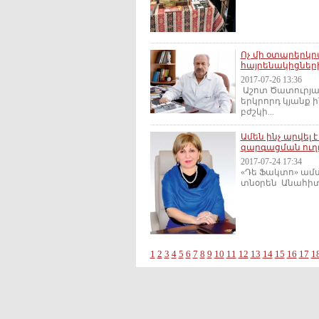
Ոչ մի օտարերկր
հայրենակիցների
2017-07-26 13:36
Աշոտ Ծատուրյան 
երկրորդ կյանք ի
բժշկի...
Ամեն ինչ արվել
զարգացման ուղ
2017-07-24 17:34
«Դե Ֆակտո» ամս
տնօրեն Անահիտ Խ
1
2
3
4
5
6
7
8
9
10
11
12
13
14
15
16
17
1