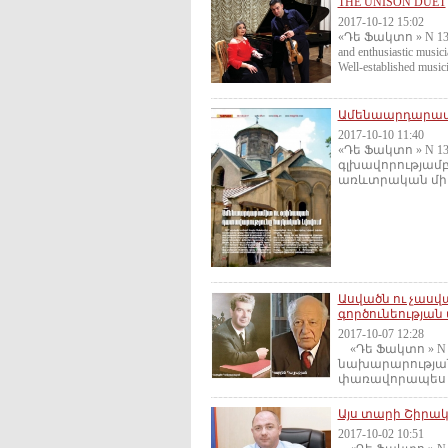
THE UNISON DUET
2017-10-12 15:02
«Դե Ֆակտո » N 135 (0
and enthusiastic music
Well-established musici
Ամենաարդարամի
2017-10-10 11:40
«Դե Ֆակտո » N 1
գլխավորությամբ
առևտրական մի ք
Ասվածն ու չասվ
գործունեության
2017-10-07 12:28
«Դե Ֆակտո » N 13
նախարարության
փառավորապես ն
Այս տարի Շիրակ
2017-10-02 10:51