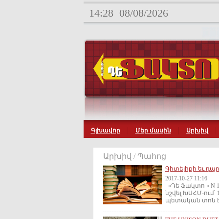
14:28
08/08/2026
Գլխավոր
Մեր մասին
Արխիվ
Արխիվ / Պահոց
Գիտելիքի եւ դպր
2017-10-27 11:16
«Դե Ֆակտո » N 13
նշվել ԽՍՀՄ-ում՝
պետական տոն է՝.