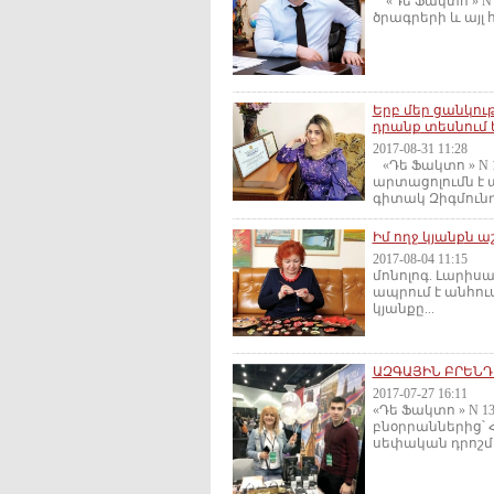
«Դե Ֆակտո » N 
ծրագրերի և այլ 
Երբ մեր ցանկու
դրանք տեսնում ե
2017-08-31 11:28
«Դե Ֆակտո » N 1
արտացոլումն է 
գիտակ Զիգմունդ.
Իմ ողջ կյանքն 
2017-08-04 11:15
մոնոլոգ. Լարիսա
ապրում է անհուս
կյանքը...
ԱԶԳԱՅԻՆ ԲՐԵՆԴ
2017-07-27 16:11
«Դե Ֆակտո » N 1
բնօրրաններից՝ 
սեփական դրոշմա