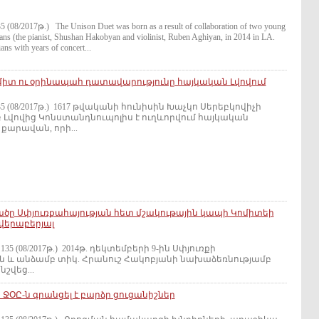
8/2017թ.) The Unison Duet was born as a result of collaboration of two young
ians (the pianist, Shushan Hakobyan and violinist, Ruben Aghiyan, in 2014 in LA.
ans with years of concert...
տ ու օրինապահ դատավարությունը հայկական Լվովում
35 (08/2017թ.) 1617 թվականի հունիսին Խաչկո Սերեբկովիչի
 Լվովից Կոնստանդնուպոլիս է ուղևորվում հայկական
արավան, որի...
ածը Սփյուռքահայության հետ մշակութային կապի Կոմիտեի
 վերաբերյալ
5 (08/2017թ.) 2014թ. դեկտեմբերի 9-ին Սփյուռքի
 և անձամբ տիկ. Հրանուշ Հակոբյանի նախաձեռնությամբ
շվեց...
 ՋՕԸ-ն գրանցել է բարձր ցուցանիշներ