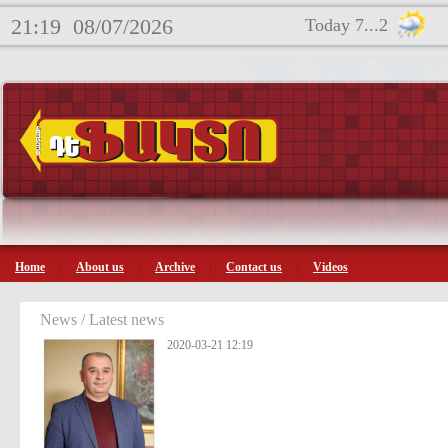
21:19
08/07/2026
Today 7...2
Home
About us
Archive
Contact us
Videos
News / Latest news
2020-03-21 12:19