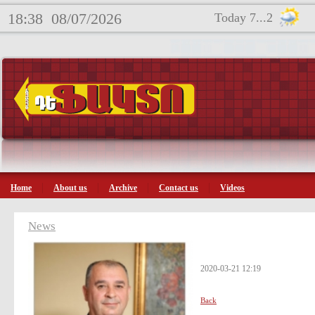
18:38
08/07/2026
Today 7...2
Home
About us
Archive
Contact us
Videos
News
2020-03-21 12:19
Back