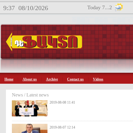
9:37
08/10/2026
Today 7...2
Home
About us
Archive
Contact us
Videos
News / Latest news
2019-08-08 11:41
2019-08-07 12:14