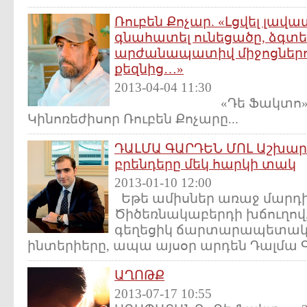
Ռուբեն Քոչար. «Լցվել լավա
գնահատել ունեցածը, ձգտել
արժանապատիվ միջոցներով
քեզնից…»
2013-04-04 11:30
«Դե Ֆակտո» 82 (
Կինոռեժիսոր Ռուբեն Քոչարը...
ԴԱԼՄԱ ԳԱՐԴԵՆ ՄՈԼ Աշխա
բրենդերը մեկ հարկի տակ
2013-01-10 12:00
Եթե ամիսներ առաջ մարդիկ
Ծիծեռնակաբերդի խճուղով, 
գեղեցիկ ճարտարապետակա
ինտերիերը, ապա այսօր արդեն Դալմա Գա
ԱՂՈԹՔ
2013-07-17 10:55