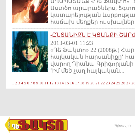
ԱՂԱՊԱՏԱՆՔ «Դե Ֆակտո» 3 (
Աստծո արարածներս, ձգտո
կատարելության ևսրբության
հաճախ մեղքեր ու սխալներ ե
-ԸՆՏԱՆԻՔՆ Է ԿՅԱՆՔԻ ՇԱՐ
2013-03-01 11:23
«Դե Ֆակտո» 22 (2008թ.) Հար
հայկական հարսանիքը՚ հա
վարող Դիանա Գրիգորյանի հ
ՙԻմ մեծ չաղ հայկական...
1
2
3
4
5
6
7
8
9
10
11
12
13
14
15
16
17
18
19
20
21
22
23
24
25
26
27
2
Գլխավոր