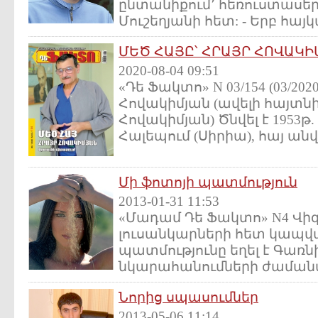
ընտանիքում՚ հեռուստասե
Մուշեղյանի հետ: - Երբ հայկ
ՄԵԾ ՀԱՅԸ՝ ՀՐԱՅՐ ՀՈՎԱԿ
2020-08-04 09:51
«Դե Ֆակտո» N 03/154 (03/20
Հովակիմյան (ավելի հայտնի
Հովակիմյան) Ծնվել է 1953թ. 
Հալեպում (Սիրիա), հայ անվ
Մի ֆոտոյի պատմություն
2013-01-31 11:53
«Մադամ Դե Ֆակտո» N4 Վիգ
լուսանկարների հետ կապ
պատմությունը եղել է Գառն
նկարահանումների ժամանակ
Նորից սպասումներ
2013-05-06 11:14