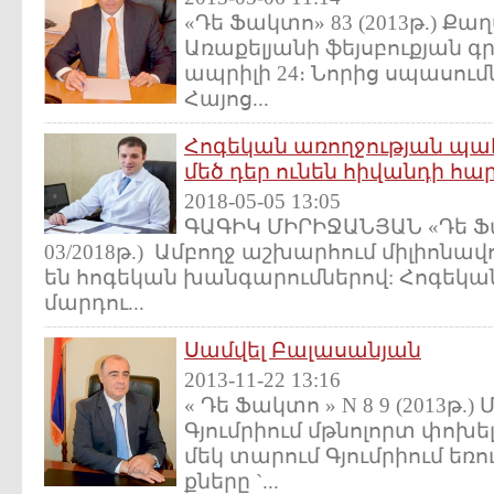
«Դե Ֆակտո» 83 (2013թ.) 
Առաքելյանի ֆեյսբուքյան 
ապրիլի 24։ Նորից սպասումն
Հայոց...
Հոգեկան առողջության պ
մեծ դեր ունեն հիվանդի հ
2018-05-05 13:05
ԳԱԳԻԿ ՄԻՐԻՋԱՆՅԱՆ «Դե Ֆակ
03/2018թ.) Ամբողջ աշխարհում միլիոն
են հոգեկան խանգարումներով: Հոգեկան
մարդու...
Սամվել Բալասանյան
2013-11-22 13:16
« Դե Ֆակտո » N 8 9 (2013թ.)
Գյումրիում մթնոլորտ փոխ
մեկ տարում Գյումրիում եռ
քները `...