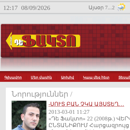
12:17
08/09/2026
Այսօր 7...2
Գլխավոր
Մեր մասին
Արխիվ
Կապ մեզ հետ
Տեսան
Նորություններ /
-ՍՈՒՏ ԲԱՆ ՉԿԱ ԱՅՍՏԵՂ…
2013-03-01 11:27
«Դե Ֆակտո» 22 (2008թ.) Վ
ԸՆՏԱՆԻՔՈՒՄ Հարցազրույց