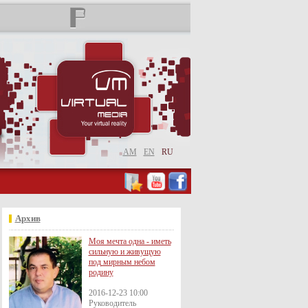
AM
EN
RU
Архив
Моя мечта одна - иметь
сильную и живущую
под мирным небом
родину
2016-12-23 10:00
Руководитель