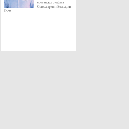
ереванского офиса
Союза армян Болгарии
Ерем...