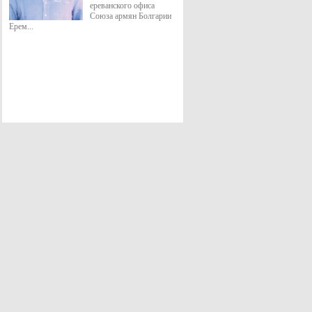
ереванского офиса
Союза армян Болгарии
Ерем...