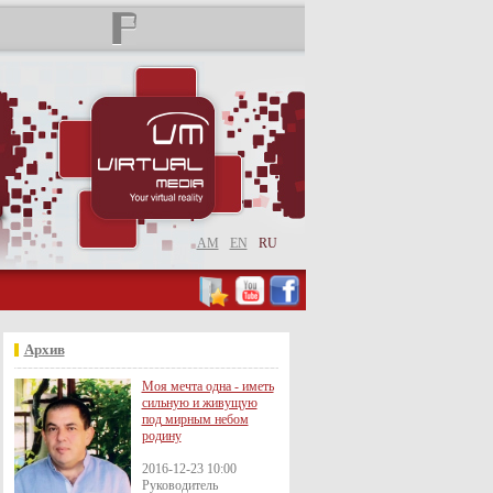
AM
EN
RU
Архив
Моя мечта одна - иметь
сильную и живущую
под мирным небом
родину
2016-12-23 10:00
Руководитель