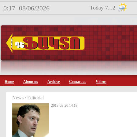
0:17
08/06/2026
Today 7...2
Home
About us
Archive
Contact us
Videos
News / Editorial
2013-03-26 14:18