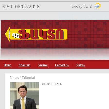
9:50
08/07/2026
Today 7...2
Home
About us
Archive
Contact us
Videos
News / Editorial
2013-06-18 12:06