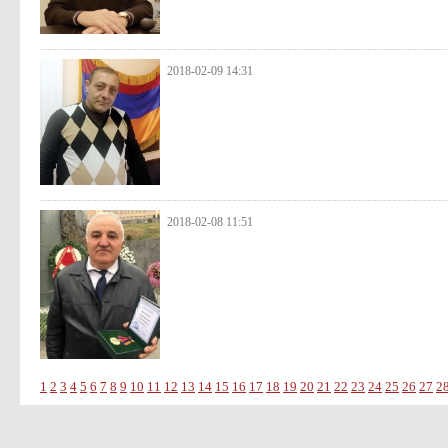
2018-02-09 14:31
2018-02-08 11:51
1
2
3
4
5
6
7
8
9
10
11
12
13
14
15
16
17
18
19
20
21
22
23
24
25
26
27
2