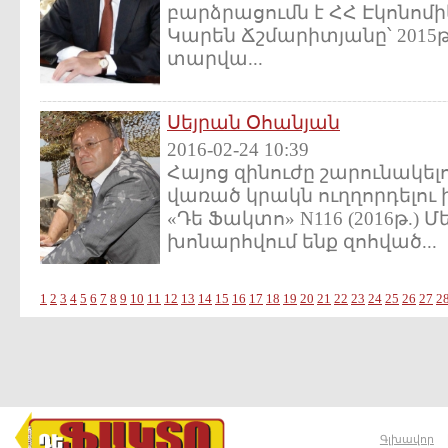
բարձրացումն է ՀՀ Էկոնո
Կարեն Ճշմարիտյանը՝ 201
տարվա...
Սեյրան Օհանյան
2016-02-24 10:39
Հայոց զինուժը շարունակել
վառած կրակն ուղղորդելու 
«Դե Ֆակտո» N116 (2016թ.) 
խոնարհվում ենք զոհված...
1
2
3
4
5
6
7
8
9
10
11
12
13
14
15
16
17
18
19
20
21
22
23
24
25
26
27
2
Գլխավոր