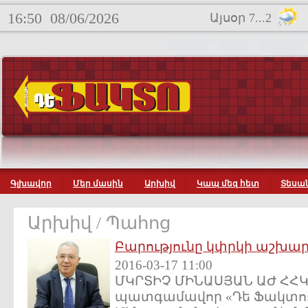
16:50
08/06/2026
Այսօր 7...2
Գլխավոր
Մեր մասին
Արխիվ
Կապ մեզ հետ
Տեսան
Արխիվ / Պահոց
Բարությունը կփրկի աշխա
2016-03-17 11:00
ՄԿՐՏԻՉ ՄԻՆԱՍՅԱՆ ԱԺ ՀՀԿ
պատգամավոր «Դե Ֆակտո» N