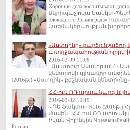
Хорошие дела воспитывают дос
Սկրիպաչյովա Սանկտ-Պետեր
блокадного Ленинграда» հա
կազմակերպության խորհրդի
«Աստղիկը» բարձր նշաձող է
առողջապահության ոլորտ
2016-03-09 11:08
Ասատուր Ասատրյան` «Աս
կենտրոնի գլխավոր տնօրեն
(2016թ.) «Աստղիկ» բժշկական կենտրոնը 
ՀՀ-ում ՌԴ արտակարգ և լ
2016-03-02 10:15
«Դե Ֆակտո» N116 (2016թ.) 
մասին ՀՀ-ում ՌԴ արտակա
Իվան Վոլինկին Чрезвычайный 
России...