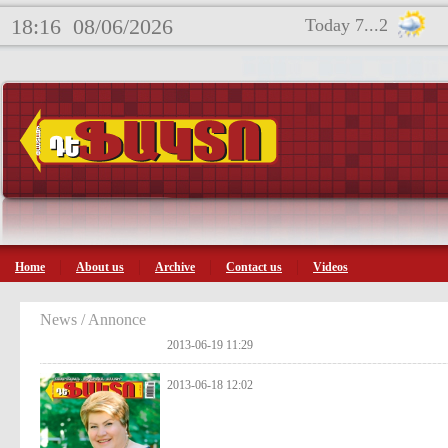
18:16
08/06/2026
Today 7...2
Home
About us
Archive
Contact us
Videos
News / Annonce
2013-06-19 11:29
2013-06-18 12:02