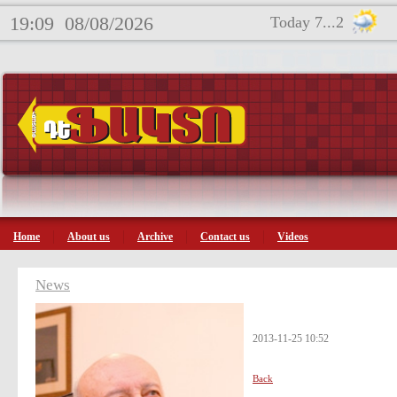
19:09
08/08/2026
Today 7...2
Home
About us
Archive
Contact us
Videos
News
2013-11-25 10:52
Back