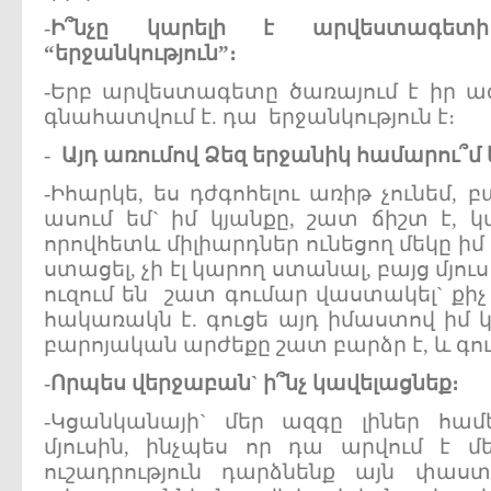
-
Ի՞նչը կարելի է արվեստագետ
“երջանկություն”։
-Երբ արվեստագետը ծառայում է իր ազ
գնահատվում է. դա երջանկություն է։
-
Այդ առումով Ձեզ երջանիկ համարու՞մ 
-Իհարկե, ես դժգոհելու առիթ չունեմ, 
ասում եմ` իմ կյանքը, շատ ճիշտ է, կ
որովհետև միլիարդներ ունեցող մեկը իմ
ստացել, չի էլ կարող ստանալ, բայց մյուս
ուզում են շատ գումար վաստակել` քի
հակառակն է. գուցե այդ իմաստով իմ կ
բարոյական արժեքը շատ բարձր է, և գում
-
Որպես վերջաբան` ի՞նչ կավելացնեք։
-Կցանկանայի` մեր ազգը լիներ համ
մյուսին, ինչպես որ դա արվում է 
ուշադրություն դարձնենք այն փաս