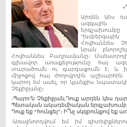
«
Արդեն կես դ
ազգային
երգչախում
“խմբերգային
Հովհաննես Չ
նրան բնորոշե
Հովհաննես Բաղրամյանը։ Մաեստրո
գլխավոր առաքելությունը հայ ազ
տարածումն ու զարգացումն է, և 
միջոցով հայ ժողովրդին աշխարհին ն
կարող եմ ասել, որ կյանքիս նպատակին
Չեքիջյանը։
-Պարո’ն Չեքիջյան,Դուք արդեն կես դար
Պետական ակադեմիական երգչախումբը ու
Դուք եք “հունցել”։ Ի՞նչ սկզբունքով եք 
-Առաջնորդվում եմ իմ գիտելիքներ