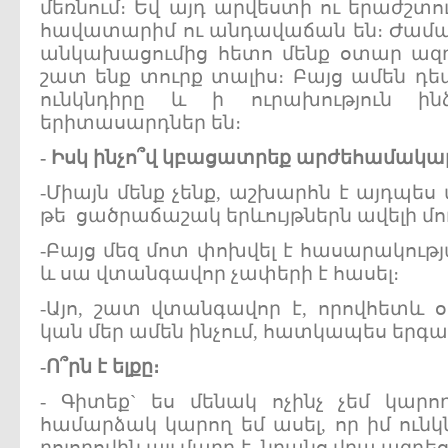
մեռնում։ Եվ այդ արվեստի ու երաժշտո
հավատարիմ ու անդավաճան են։ Ժամա
անկախացումից հետո մենք օտար ազդե
շատ ենք տուրք տալիս։ Բայց ամեն դեպ
ունկնդիրը և ի ուրախություն ի
երիտասարդներ են։
- Իսկ ինչո՞վ կբացատրեք արժեհամակար
-Միայն մենք չենք, աշխարհն է այդպես
թե ցածրաճաշակ երևույթներն ավելի մո
-Բայց մեզ մոտ փոխվել է հասարակութ
և սա վտանգավոր չափերի է հասել։
-Այո, շատ վտանգավոր է, որովհետև
կան մեր ամեն ինչում, հատկապես երգա
-Ո՞րն է ելքը։
- Գիտեք` ես մենակ ոչինչ չեմ կարո
համարձակ կարող եմ ասել, որ իմ ուն
բոլորովին այլ մարդ է. նրանց վրա ազդեց