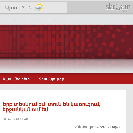
Այսօր 7...2
Կապ մեզ հետ
Տեսանյութեր
Երբ տեսնում եմ` տուն են կառուցում,
երջանկանում եմ
2014-02-18 11:46
«
Դե
Ֆակտո
» N92
(2014
թ
.)