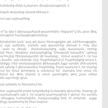
ուններից մեկն էլ մարդու միայնակությունն է։
ծննդյան օրվանից սկսած մենակ է…
նում այս աշխարհից։
ի՞նչ դեր է վերապահված թատրոնին։ Որքանո՞վ են, ըստ Ձեզ,
ություն հասկացությունները։
ղ խնդիրներ կան` լավ, թե վատ, հետաքրքիր, թե անհետաքրքիր,
մ այդ ամենին, ուրեմն այդ թատրոնը մեռած է։ Իսկ մեր
 կան ոչ միայն ժամանակակից, այլև դասական, որոնք
կի հետ։ Վերջերս բեմադրեցինք “Մորգանի խնամին” պիեսը
մեզ հուշեց Շիրվանզադեի մի նամակը, որում ասվում է, որ նա
 մասին, այն սերնդի, որը հայրենիքում չէ, հայրենիքից դուրս է,
ենիքը։ Մեր ներկայացման ֆինալային ելքը արդեն մեծ ակորդ
ման պետք է վերադառնա հայրենիք։ Շատ կարևոր է, որ մարդը
նում եմ որևէ փողոցով և տեսնում եմ` մարդիկ նոր տուն են
նում եմ։ Թող բոլորն էլ տուն կառուցեն, թող շատ տներ
րեն այս հողի վրա։
ան դռներն ու հեռանում են։
 հետ. աշխարհի բոլոր երկրներից էլ մարդիկ գնում են։ Մարդը չի
րմանալին այն է, որ ապրել կարողացողն է գնում։ Ես արդեն
 եմ Միացյալ Նահանգներ, հավատացեք ինձ, 95 տոկոսի աչքը
ինչը, կարոտով են հետ նայում։