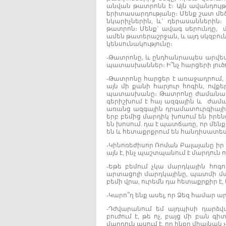
անվան թատրոնն է։ Այն ավանդույթ
երիտասարդությանը։ Մենք շատ մեծ
նկարիչներին, և’ դերասաններին
թատրոն։ Մենք` ավագ սերունդը, 
ամեն թատերաշրջան, և այդ սկզբուն
կենսունակությունը։
-Թատրոնը, և ընդհանրապես արվեստ
պատասխաններ։ Ի՞նչ հարցերի լուծու
-Թատրոնը հարցեր է առաջադրում
այն մի քանի հարյուր հոգին, ովք
պատասխանը։ Թատրոնը ժամանակի 
գերիշխում է հայ ազգային և ժամ
առանց ազգային դրամատուրգիայի` 
երբ բեմից մարդիկ խոսում են իրե
են խոսում. դա է պատճառը, որ մենք
են և հետաքրքրում են հանդիսատես
-Կինոռեժիսոր Ռոման Բալայանը իր 
այն է, ինչ պաշտպանում է մարդուն ո
-Եթե բեմում չկա մարդկային հոգ
արտացոլի մարդկայինը, պատմի մար
բեմի վրա, ուրեմն դա հետաքրքիր է,
-Կարո՞ղ ենք ասել, որ Ձեզ համար ար
-Դժվարանում եմ այդպիսի դարձվ
բուժում է, թե ոչ, բայց մի բան գիտ
մարդուն ասում է, որ ինքը միայնա