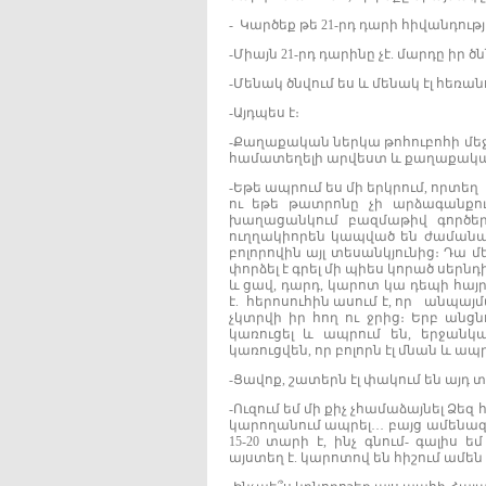
- Կարծեք թե 21-րդ դարի հիվանդությ
-Միայն 21-րդ դարինը չէ. մարդը իր 
-Մենակ ծնվում ես և մենակ էլ հեռա
-Այդպես է։
-Քաղաքական ներկա թոհուբոհի մեջ 
համատեղելի արվեստ և քաղաքական
-Եթե ապրում ես մի երկրում, որտե
ու եթե թատրոնը չի արձագանքու
խաղացանկում բազմաթիվ գործեր
ուղղակիորեն կապված են ժամանա
բոլորովին այլ տեսանկյունից։ Դա 
փորձել է գրել մի պիես կորած սերնդի
և ցավ, դարդ, կարոտ կա դեպի հայր
է. հերոսուհին ասում է, որ անպայ
չկտրվի իր հող ու ջրից։ Երբ անց
կառուցել և ապրում են, երջանկա
կառուցվեն, որ բոլորն էլ մնան և ապ
-Ցավոք, շատերն էլ փակում են այդ տ
-Ուզում եմ մի քիչ չհամաձայնել Ձեզ
կարողանում ապրել… բայց ամենազա
15-20 տարի է, ինչ գնում- գալիս
այստեղ է. կարոտով են հիշում ամեն 