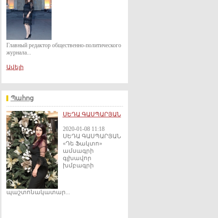
Главный редактор общественно-политического
журнала...
Ավելի
Պահոց
ՍԵԴԱ ԳԱՍՊԱՐՅԱՆ
2020-01-08 11:18
ՍԵԴԱ ԳԱՍՊԱՐՅԱՆ
«Դե Ֆակտո»
ամսագրի
գլխավոր
խմբագրի
պաշտոնակատար...