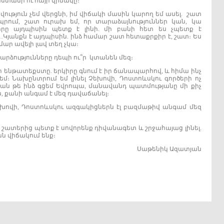
աստանի ու հայի վիճակը։
թյուն չեմ վերցնի, իմ վիճակի մասին կարող եմ ասել. շատ
պրում, շատ ուրախ եմ, որ տարաձայնություններ կան, կա
րկիրը այդպիսին պետք է լինի. մի բանի հետ ես չպետք է
ք…Կյանքն է այդպիսին. ինձ համար շատ հետաքրքիր է, շատ։ Ես
ամար ավելի լավ տեղ չկա։
րձությունները դեպի ու՞ր կտանեն մեզ։
 ենթատեքստը. երկիրը գնում է իր ճանապարհով, և հիմա ինչ
եմ։ Նախընտրում եմ լինել Չեխովի, Դոստոևսկու գործերի ոչ
քան թե ինձ գցեմ Եվրոպա, մանավանդ պատմությանը մի քիչ
ն, քանի անգամ է մեզ դավաճանել։
Չեխովի, Դոստոևսկու ազգակիցներն էլ բազմաթիվ անգամ մեզ
 շատերից պետք է սովորենք դիվանագետ և շրջահայաց լինել.
 վիճակում ենք։
Սաթենիկ Ազատյան