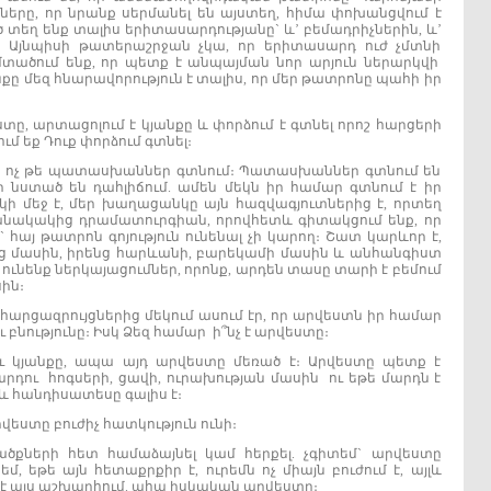
ները, որ նրանք սերմանել են այստեղ, հիմա փոխանցվում է
 տեղ ենք տալիս երիտասարդությանը` և’ բեմադրիչներին, և’
։ Այնպիսի թատերաշրջան չկա, որ երիտասարդ ուժ չմտնի
մտածում ենք, որ պետք է անպայման նոր արյուն ներարկվի
քը մեզ հնարավորություն է տալիս, որ մեր թատրոնը պահի իր
ը, արտացոլում է կյանքը և փորձում է գտնել որոշ հարցերի
մ եք Դուք փորձում գտնել։
, ոչ թե պատասխաններ գտնում։ Պատասխաններ գտնում են
եր նստած են դահլիճում. ամեն մեկն իր համար գտնում է իր
մեջ է, մեր խաղացանկը այն հազվագյուտներից է, որտեղ
անակակից դրամատուրգիան, որովհետև գիտակցում ենք, որ
հայ թատրոն գոյություն ունենալ չի կարող։ Շատ կարևոր է,
նց մասին, իրենց հարևանի, բարեկամի մասին և անհանգիստ
 ունենք ներկայացումներ, որոնք, արդեն տասը տարի է բեմում
ին։
հարցազրույցներից մեկում ասում էր, որ արվեստն իր համար
ւ բնությունը։ Իսկ Ձեզ համար ի՞նչ է արվեստը։
ու կյանքը, ապա այդ արվեստը մեռած է։ Արվեստը պետք է
դու հոգսերի, ցավի, ուրախության մասին ու եթե մարդն է
 և հանդիսատեսը գալիս է։
վեստը բուժիչ հատկություն ունի։
ածքների հետ համաձայնել կամ հերքել. չգիտեմ` արվեստը
եմ, եթե այն հետաքրքիր է, ուրեմն ոչ միայն բուժում է, այլև
կ չէ այս աշխարհում. ահա իսկական արվեստը։