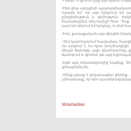
-Ինչպե՞ս կբնորոշեք այս պահի Հայ
-Ինձ վրա այդպիսի պատասխանատվու
ուրախ եմ` որ այս երկրում եմ ա
ընդդիմություն և դիմություն։ Ե
համաձայնեմ, մեկ ուրիշի հետ` Դու
շատ եմ սիրում իմ երկիրը, ու ինձ հ
-Իսկ քաղաքական այս վերջին իրադա
-Չեմ կարողանում հասկանալ հարցի
որ արվում է, ես դրա կողմնակիցն 
միայն ծանոթը, այլև գնահատողը, 
ծանոթ եմ և գիտեմ, թե այդ Եվրոպա
-Եթե այդ տեսանկյունից նայենք, 
զոհաբերել են։
-Մենք պետք է դիվանագետ լինենք…
չմոռանանք, որ դեռ պատերազմական
Վերադառնալ