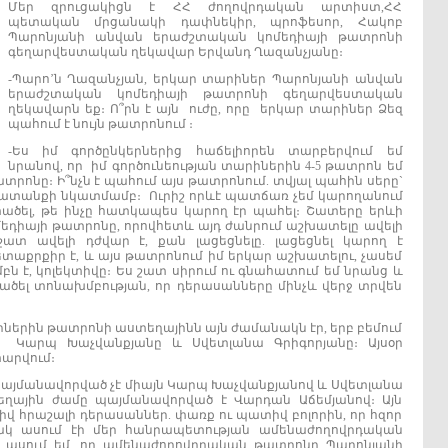
Մեր զրուցակիցն է ՀՀ ժողովրդական արտիստ,ՀՀ
պետական մրցանակի դափնեկիր, պրոֆեսոր, Հակոբ
Պարոնյանի անվան երաժշտական կոմեդիայի թատրոնի
գեղարվեստական ղեկավար Երվանդ Ղազանչյանը։
-Պարո’ն Ղազանչյան, երկար տարիներ Պարոնյանի անվան
երաժշտական կոմեդիայի թատրոնի գեղարվեստական
ղեկավարն եք։ Ո՞րն է այն ուժը, որը երկար տարիներ Ձեզ
պահում է նույն թատրոնում ։
-Ես իմ գործընկերներից հաճելիորեն տարբերվում եմ
նրանով, որ իմ գործունեության տարիներին 4-5 թատրոն եմ
ատրոնը։ Ի՞նչն է պահում այս թատրոնում. տվյալ պահին սերը`
խատանքի նկատմամբ։ Ուրիշ որևէ պատճառ չեմ կարողանում
տածել, թե ինչը հատկապես կարող էր պահել։ Շատերը երևի
մեդիայի թատրոնը, որովհետև այդ ժանրում աշխատելը ավելի
շատ ավելի դժվար է, քան լացեցնելը. լացեցնել կարող է
հետաքրքիր է, և այս թատրոնում իմ երկար աշխատելու, չասեմ
ն է, կոլեկտիվը։ Ես շատ սիրում ու գնահատում եմ նրանց և
ածել տոնախմբության, որ դերասանները մինչև վերջ տրվեն
իներին թատրոնի աստեղայինն այն ժամանակն էր, երբ բեմում
ր Կարպ Խաչվանքյանը և Սվետլանա Գրիգորյանը։ Այսօր
տարվում։
պայմանավորված չէ միայն Կարպ Խաչվանքյանով և Սվետլանա
եղային ժամը պայմանավորված է Վարդան Աճեմյանով։ Այն
իվ հրաշալի դերասաններ. փառք ու պատիվ բոլորին, որ հզոր
ակ ասում էի մեր հանրապետության ամենաժողովրդական
 ասում եմ, որ ամենաժողովրդական թատրոնը Պարոնյանի