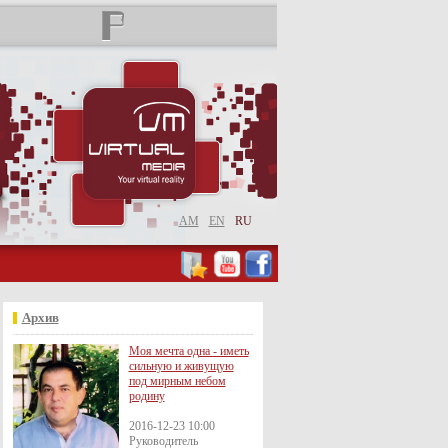
AM
EN
RU
Архив
Моя мечта одна - иметь
сильную и живущую
под мирным небом
родину
2016-12-23 10:00
Руководитель