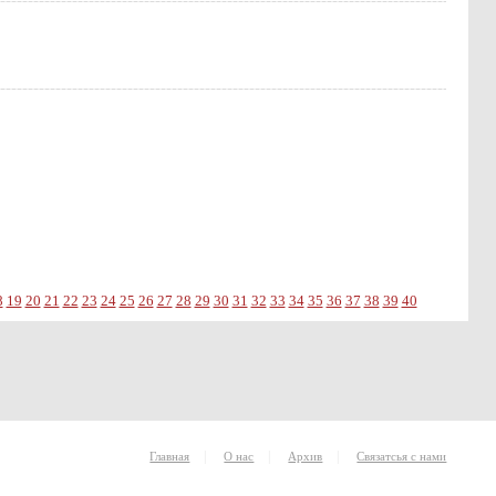
8
19
20
21
22
23
24
25
26
27
28
29
30
31
32
33
34
35
36
37
38
39
40
|
|
|
Главная
О нас
Архив
Связатсья с нами