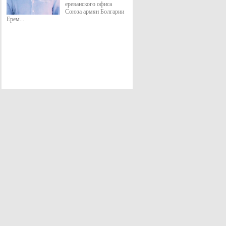
ереванского офиса
Союза армян Болгарии
Ерем...