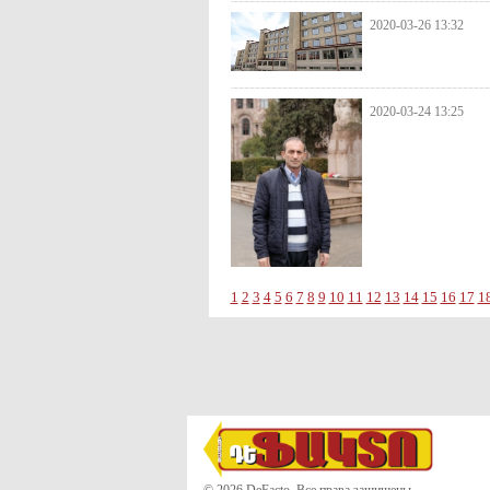
2020-03-26 13:32
2020-03-24 13:25
1
2
3
4
5
6
7
8
9
10
11
12
13
14
15
16
17
1
© 2026 DeFacto. Все права защищены