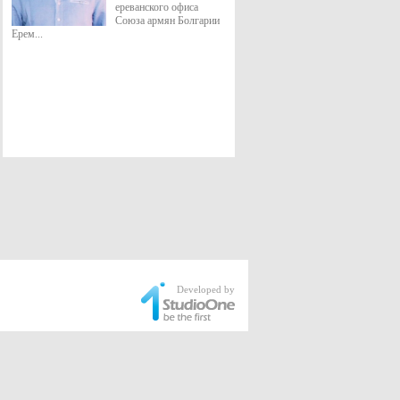
ереванского офиса
Союза армян Болгарии
Ерем...
Developed by