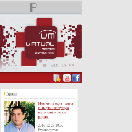
AM
EN
RU
Архив
Моя мечта одна - иметь
сильную и живущую
под мирным небом
родину
2016-12-23 10:00
Руководитель