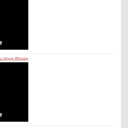
 Սուրբ Ծնունդ