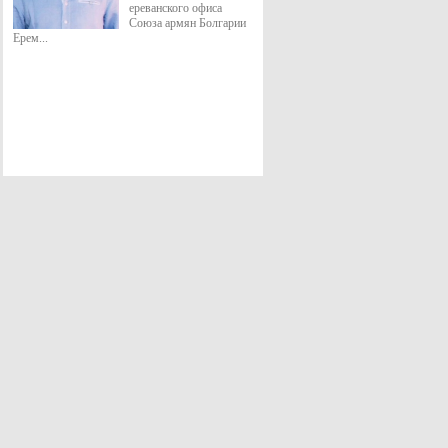
ереванского офиса
Союза армян Болгарии
Ерем...