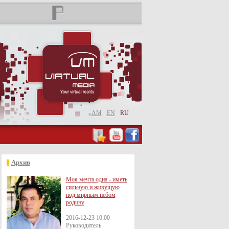
AM
EN
RU
Архив
Моя мечта одна - иметь
сильную и живущую
под мирным небом
родину
2016-12-23 10:00
Руководитель