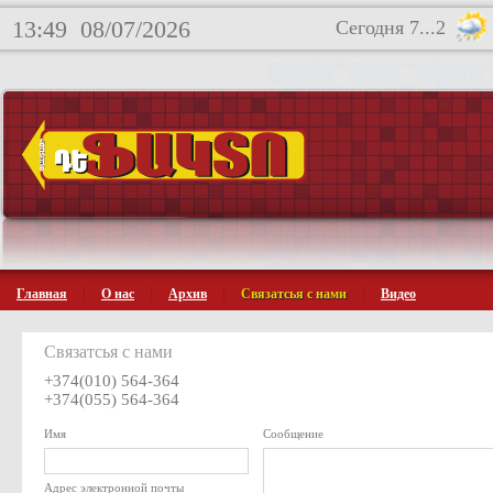
13:49
08/07/2026
Сегодня 7...2
Главная
О нас
Архив
Связатсья с нами
Видео
Связатсья с нами
+374(010) 564-364
+374(055) 564-364
Имя
Сообщение
Адрес электронной почты