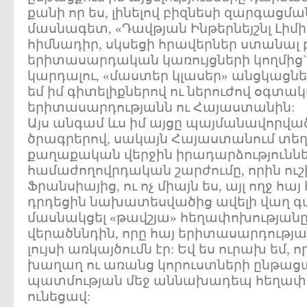
քանի որ ես, լինելով բիզնեսի զարգացմ
մասնագետ, «Դավթյան Ինթերնեյշնլ Լիմի
հիմնադիր, սկսեցի հրավերներ ստանալ 
երիտասարդական կառույցների կողմից`
կարդալու, «մաստեր կլասեր» անցկացնել
եմ իմ գիտելիքներով ու ներուժով օգտակա
երիտասարդությանն ու Հայաստանին:
Այս անգամ ևս իմ այցը պայմանավորվա
ծրագրերով, սակայն Հայաստանում տեղ
քաղաքական վերջին իրադարձություննե
համաժողովրդական շարժումը, որին ուշի
Ֆրանսիայից, ու ոչ միայն ես, այլ ողջ հայ
դրդեցին նախատեսվածից ավելի վաղ գ
մասնակցել «թավշյա» հեղափոխության
վերածննդին, որը հայ երիտասարդության
լույսի առկայծումն էր: Եվ ես ուրախ եմ, 
խաղաղ ու առանց կորուստների ընթացա
պատմության մեջ աննախադեպ հեղափո
ունեցավ: