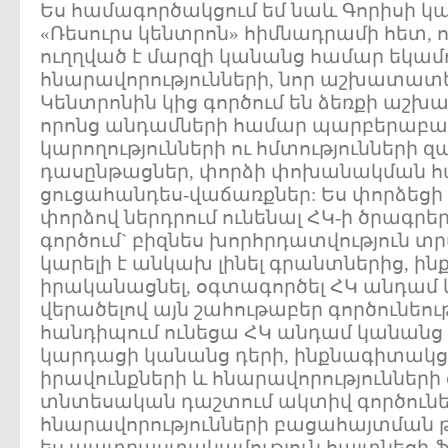
Ես համագործակցում եմ նաև Գորիսի 
«Ռեսուրս կենտրոն» հիմնադրամի հետ, ո
ուղղված է մարզի կանանց համար եկամ
հնարավորությունների, նոր աշխատատ
Կենտրոնին կից գործում են ձեռքի աշխ
որոնց անդամների համար պարբերաբա
կարողությունների ու հմտությունների
դասընթացներ, փորձի փոխանակման հ
ցուցահանդես-վաճառքներ: Ես փորձեցի 
փորձով ներդրում ունենալ ՀԿ-ի ծրագր
գործում` բիզնես խորհրդատվություն տր
կարելի է անկախ լինել գրանտներից, ինք
իրականացնել, օգտագործել ՀԿ անդամ 
վերածելով այն շահութաբեր գործունեու
հանդիպում ունեցա ՀԿ անդամ կանանց 
կարդացի կանանց դերի, ինքնագիտակց
իրավունքների և հնարավորություններ
տնտեսական դաշտում ակտիվ գործունեո
հնարավորությունների բացահայտման թ
ես պատրաստակամություն հայտնեցի 