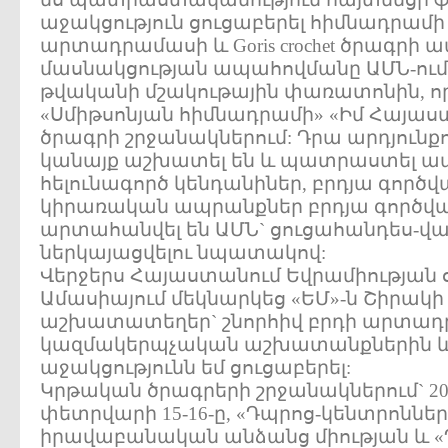
աջակցություն ցուցաբերել հիմնադրամ
արտադրամասի և Goris crochet ծրագր
մասնակցության ապահովմանը ԱՄՆ-ում 
թվականի մշակութային փառատոնին, ո
«Սմիթսոնյան հիմնադրամի» «Իմ Հայաս
ծրագրի շրջանակներում: Դրա արդյունքու
կանայք աշխատել են և պատրաստել ապ
հելունագործ կենդանիներ, բրդյա գործ
կիրառական ապրանքներ բրդյա գործված
արտահանվել են ԱՄՆ` ցուցահանդես-վ
ներկայացվելու նպատակով:
Վերջերս Հայաստանում Եվրամիության 
Ամասիայում մեկնարկեց «ԵՄ»-ն Շիրակի 
աշխատատեղեր` շնորհիվ բրդի արտադրո
կազմակերպչական աշխատանքներին ևս
աջակցությունն եմ ցուցաբերել:
Կրթական ծրագրերի շրջանակներում` 2
փետրվարի 15-16-ը, «Դպրոց-կենտրոնների
իրավաբանական անձանց միության և «Դ