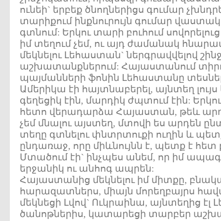
ունեի` երբեք ծնողներիցս գումար չխնդր
տարիքում ինքնուրույն գումար վաստակ
գտնում: Երկու տարի բուհում սովորելու
իմ տեղում չեմ, ու այդ ժամանակ հնարա
մեկնելու Լեհաստան` ներգրավվելով շի
աշխատանքներում: Հայաստանում տիրող
պայմանների ֆոնին Լեհաստանը տեսնել
Ամերիկա էի հայտնաբերել, այնտեղ լու
գեղեցիկ էին, մարդիկ ժպտում էին: Երկ
հետո վերադարձա Հայաստան, թեև արդե
չեմ մնալու այստեղ, մտովի ես արդեն ընտ
տեղը գտնելու փնտրտուքի ուղին և պետ
ընդառաջ, որը միևնույնն է, պետք է հետ
Մտածում էի` ինչպես անեմ, որ իմ ապա
երջանիկ ու անհոգ ապրեն:
Հայաստանից մեկնելու իմ միտքը, բնակ
հարազատներս, միայն մորեղբայրս հավ
մեկնեցի Լվով` Ուկրաինա, այնտեղից էլ
ծանոթներիս, կատարեցի տարբեր աշխ