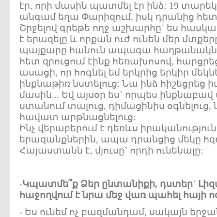
էր, որի մասին պատմել էր ինձ: 19 տարե
անգամ եղա Փարիզում, իսկ դրանից հետո
Շրջելով գրեթե ողջ աշխարհը` ես հասկ
է երազելը և որքան ուժ ունեն մեր մտքե
պայքարը հանուն ապագա հաղթանակնե
հետ զրուցում էինք հեռախոսով, հարցրեց
ասացի, որ հոգնել եմ երկրից երկիր մեկն
ինքնաթիռ նստելուց: Նա ինձ հիշեցրեց 
մասին... Եվ այսօր ես` որպես ինքնաբավ 
ստանում տալուց, դիմացինիս օգնելուց, ն
հավատ արթնացնելուց:
Ինչ վերաբերում է դեռևս իրականությու
երազանքներին, ապա դրանցից մեկը հզ
Հայաստանն է, մյուսը` որդի ունենալը:
-Կպատմե՞ք Ձեր ընտանիքի, դստեր` Լիզա
հաջողվում է նրա մեջ վառ պահել հայի ո
- Ես ունեմ ոչ բազմանդամ, սակայն երջա