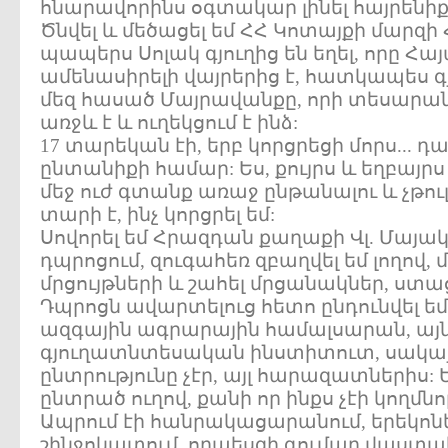
հնարավորինս օգտակար լինել հայրենիք
Ծնվել և մեծացել եմ ՀՀ Կոտայքի մարզ
պապերս Սոլակ գյուղից են եղել, որը Հ
ամենասիրելի վայրերից է, հատկապես գյ
մեզ հասած Մայրավանքը, որի տեսարան
առջև է և ուղեկցում է ինձ:
17 տարեկան էի, երբ կորցրեցի մորս... դ
ընտանիքի համար: Ես, քույրս և եղբայրս
մեջ ուժ գտանք առաջ ընթանալու և չթուլ
տարի է, ինչ կորցրել եմ:
Սովորել եմ Հրազդան քաղաքի Վլ. Մայակ
դպրոցում, զուգահեռ զբաղվել եմ լողով,
մրցույթների և շահել մրցանակներ, ստ
Դպրոցն ավարտելուց հետո ընդունվել 
ազգային ագրարային համալսարան, այ
գյուղատնտեսական ինստիտուտ, սակայն 
ընտրությունը չէր, այլ հարազատներիս:
ընտրած ուղով, քանի որ ինքս չէի կողմնոր
Ապրում էի հանրակացարանում, երեկո
շինջոկատում, որպեսզի գումար վաստակե