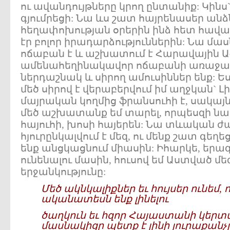
ու ավանդույթները կրող ընտանիք: Կինս` 
գյումրեցի: Նա ևս շատ հայրենասեր անձն
հեղափոխության օրերին ինձ հետ հավա
էր բոլոր իրադարձություններին: Նա մ
ոճաբան է և աշխատում է Հարավային Ա
ամենահեղինակավոր ոճաբանի առաջատ
ներդաշնակ և սիրող ամուսիններ ենք: Ես
մեծ սիրով է վերաբերվում իմ աղջկան` Լիզ
մայրական կողմից ֆրանսուհի է, սակայն 
մեծ աշխատանք եմ տարել, որպեսզի ն
հայուհի, խոսի հայերեն: Նա տևական 
հյուրընկալվում է մեզ, ու մենք շատ գե
ենք անցկացնում միասին: Իհարկե, երա
ունենալու մասին, հուսով եմ Աստված մ
երջանկությունը:
Մեծ ակնկալիքներ եւ հույսեր ունեմ,
ականատեսն ենք լինելու
ծաղկուն եւ հզոր Հայաստանի կերտմ
մասնակիցը պետք է լինի յուրաքանչյ