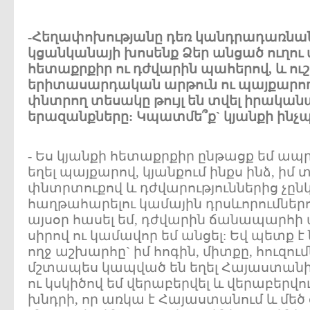
-Հեղափոխությանը դեռ կանդրադառնանք
կցանկանայի խոսենք Ձեր անցած ուղու մա
հետաքրքիր ու դժվարին պահերով, և ուշա
երիտասարդական արթուն ու պայքարող
փնտրող տեսակը թույլ են տվել իրականա
երազանքները: Կպատմե՞ք` կյանքի ինչպի
- Ես կյանքի հետաքրքիր ընթացք եմ ապրել
եղել պայքարով, կյանքում ինքս ինձ, իմ 
փնտրտուքով և դժվարություններից չընկ
հաղթահարելու կամային դրսևորումներով
այսօր հասել եմ, դժվարին ճանապարհի ար
սիրով ու կամավոր եմ անցել: Եվ պետք է ն
ողջ աշխարհը` իմ հոգին, միտքը, հուզո
մշտապես կապված են եղել Հայաստանի 
ու կսկիծով եմ վերաբերվել և վերաբերվու
խնդրի, որ առկա է Հայաստանում և մեծ 