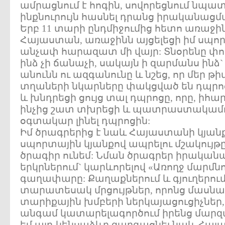
ամրացնում է հոգին, սովորեցնում նպատ
ինքնուրույն հասնել դրանց իրականացմ
Երբ 11 տարի ընդմիջումից հետո առաջ
Հայաստան, առաջինն այցելեցի իմ սպո
անչափ հարազատ մի վայր: Տնօրենը փոխ
ինձ չի ճանաչի, սակայն ի զարմանս ին
անունն ու ազգանունը և նշեց, որ մեր 
տղաների նկարները փակցված են դպրոցո
և խնդրեցի ցույց տալ դպրոցը, որը, իհար
ինչից շատ տխրեցի և պատրաստակամու
օգտակար լինել դպրոցին:
Իմ ծրագրերից է նաև Հայաստանի կյանք
սպորտային կյանքով ապրելու մշակույթը
ծրագիր ունեմ: Նման ծրագրեր իրական
երկրներում` կարևորելով «Առողջ մարմնո
գաղափարը: Քաղաքներում և գյուղերու
տարատեսակ մրցույթներ, որոնց մասնա
տարիքային խմբերի ներկայացուցիչներ,
անգամ կատարելագործում իրենց մարզ
եմ այդ կենսաձևը զարգացնել նաև Հայ