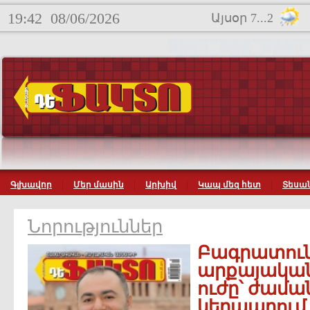
19:42
08/06/2026
Այսօր 7...2
Գլխավոր
Մեր մասին
Արխիվ
Կապ մեզ հետ
Տեսան
Նորություններ
Բագրատու
արքայական
ուժը՝ ժամա
կերպարում