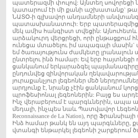
պատերազմի փուլով: Այնտեղ սովորեցի 
կատարում էի մի քանի աշխատանք` թար
ՆԱՏՕ-ի գլխավոր անդամների անվտան
պատասխանատուի: Երբ պատերազմից 
մեկ ամիս հանգիստ տվեցին: Այնուհետև 
արձակուրդ վերցրեցի, որի ընթացքում հ
ունեցա մտածելու իմ ապագայի մասին` ա
եմ ծառայությունս ժամկետը լրանալուն պե
ընտրելու ինձ համար: Եվ երբ հայտնեցի ո
ցանկանում երկարաձգել պայմանագիրը
ընդունվեց զինվորական ղեկավարության
յուրաքանչյուր լեգեոներ մեծ ներդրու
արդյունք է, նրանք չէին ցանկանում կորց
պրոֆեսիոնալ լեգեոներին: Բայց ես արդեն
Ինչ վերաբերում է պարգևներին, ապա ա
մեդալի, ինչպես նաև Պատվավոր Լեգեոնի 
Reconnaissance de La Nation), որը Ֆրանսիա
Ինձ համար թանկ են այդ պարգևները, քա
վտանգի ենթարկել լեգեոնի շարքերում ծ