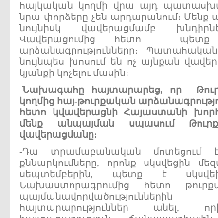
հայկական կողմի վրա այդ պատասխան
նրա փորձերը չեն արդարանում։ Մենք 
նույնիսկ վավերացմամբ խնդիրնե
Վավերացումից հետո պետք 
արձանագրությունները։ Պատահական 
նույնպես խոսում են ոչ այնքան վավե
կյանքի կոչելու մասին։
-
Նախագահը
հայտարարեց
,
որ
Թու
կողմից
հայ
-
թուրքական
արձանագրությո
հետո
կվավերացնի
Հայաստանի
խոր
մենք
անպայման
սպասում
Թուր
վավերացմանը
։
-Դա տրամաբանական մոտեցում 
քննարկումները, որոնք սկսվեցին մեզ
սեպտեմբերին, պետք է սկսվե
Նախաստորագրումից հետո թուրք
պայմանավորվածությունն
հայտարարություններ անել,