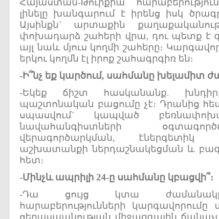
Հայաստան-Թուրքիա հարաբերությու
լինելը խանգարում է իրենց իսկ ծրա
Այսինքն` արտաքին քաղաքականութ
փոխադարձ շահերի վրա, դու պետք է գ
այլ նաև մյուս կողմի շահերը։ Կարգավո
երկու կողմն էլ իրոք շահագրգիռ են։
-
Ի՞նչ
եք
կարծում
,
սահմանը
խելամիտ
ժ
-Եկեք ճիշտ հասկանանք. խնդի
պաշտոնական բացումը չէ։ Դրանից հե
սպասվում` կապված բեռնափոխա
նավահանգիստների օգտագոր
վերագործարկման, էներգետիկ 
աշխատանքի ներդաշնակեցման և բազմ
հետ։
-
Մինչև
ապրիլի
24-
ը
սահմանը
կբացվի՞
։
-Դա ցույց կտա ժամանակը։
հարաբերությունների կարգավորումը մ
ցեղասպանության միջազգային ճանաչման