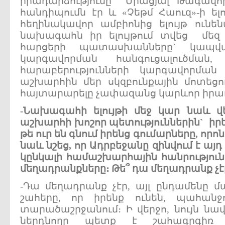
իրադարձությունը Միացյալ Թագավոր
հանդիպումն էր և «Չեթմ Հաուզ»-ի ե
հեղինակավոր ամբիոնից ելույթ ունեն
նախագահն իր ելույթում տվեց մեզ 
հարցերի պատասխանները` կապվ
կարգավորման հանգուցալուծման,
հարաբերությունների կարգավորման
աշխարհին մեր սկզբունքային մոտեց
հայտարարելը չափազանց կարևոր իրադա
-
Նախագահի
ելույթի
մեջ
կար
նաև
վ
աշխարհի
խոշոր
պետություններին
`
իր
թե
ուր
են
գնում
իրենց
գումարները
,
որոն
նաև
նշեց
,
որ
Ադրբեջանը
զինվում
է
այդ
կընկալի
համաշխարհային
հանրություն
մեղադրանքները
։
Թե՞
դա
մեղադրանք
չէ
-Դա մեղադրանք չէր, այլ ընդամենը մ
շահերը, որ իրենք ունեն, պահանջո
տարածաշրջանում։ Ի վերջո, նույն նա
ներդնողը պետք է շահագրգիռ լի