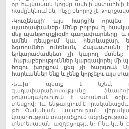
որ հայկական կողմը ավելի վստահելի է
համընկնում են, ինչը բնորոշ չէ թուրքակ
-
Կուզենայի
`
այս
հարցին
որպես
պատասխանեք
։
Մենք
բոլորս
էլ
հասկա
մեջ
պանթուրքիզմի
գաղափարները
և
ամեն
դեպքում
կա
,
հետևաբար
,
ձգտումներ
ունենան
,
Հայաստանն
երկարաժամկետ
չի
կարող
մտնել
։
հարաբերություններ
կարգավորել
մի
պ
հոգու
խորքում
քեզ
չի
հարգում
։
Մյ
հարևաններ
ենք
և
չենք
կորչելու
այս
տա
-Նախ` պետք է նշեմ, որ
գաղափարախոսությունը ձևա
բովանդակություն է ստանում, օր
տեսքով։ Դա ենթադրում է իրականացման
թե Օսմանյան կայսրության վերակա
կայսրության տարածքում ազդեցության 
տնտեսական ազդեցության։ Բնական է