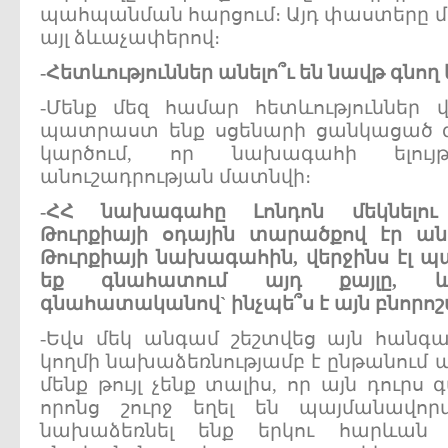
պահպանման հարցում։ Այդ փաստերը մե
այլ ձևաչափերով։
-
Հետևություններ
անելո՞ւ
են
նավթ
գնող
-Մենք մեզ համար հետևություններ
պատրաստ ենք սցենարի ցանկացած զ
կարծում, որ նախագահի ելու
անուշադրության մատնվի։
-
ՀՀ
նախագահը
Լոնդոն
մեկնելու
Թուրքիայի
օդային
տարածքով
էր
ան
Թուրքիայի
նախագահին
,
վերջինս
էլ
պ
եք
գնահատում
այդ
քայլը
,
գնահատականով
`
ինչպե՞ս
է
այն
բնորոշ
-Եվս մեկ անգամ շեշտվեց այն հանգ
կողմի նախաձեռնությամբ է ընթանում 
մենք թույլ չենք տալիս, որ այն դուրս
որոնց շուրջ եղել են պայմանավորվ
նախաձեռնել ենք երկու հարևան ժ