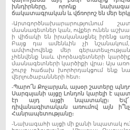
խնդիրները
,
որոնք
նախագա
ճակատագրական
և
վճռորոշ
են
մեր
երկ
-Արտգործնախարարությունում 
մասնագետներ կան, ովքեր ունեն աշխա
ի վիճակի են իրականացնել իրենց առ
Բայց դա ամենևին չի նշանակում
ամփոփովենք մեր գերատեսչությա
չհենվենք նաև փորձագետների կարծիք
մասնագետների կարծիքի վրա։ Այս առո
շուրջ հաճախ խորհրդակցում ենք 
վերլուծաբանների հետ։
-
Պարո
՜
ն
Քոչարյան
,
այսօր
շատերը
պնդո
Սարգսյանի
այցը
Լոնդոն
կարելի
է
պատ
էր
այդ
այցի
նպատակը
։
Եվ
՜
դիվանագիտական
առումով
այն
ի՞նչ
Հանրապետությանը
։
-Նախագահի այցի մի քանի նպատակ ուն