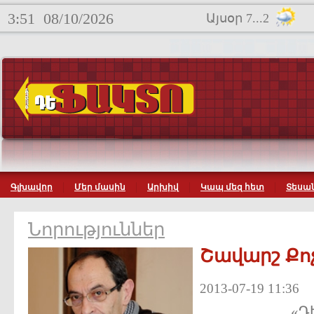
3:51
08/10/2026
Այսօր 7...2
Գլխավոր
Մեր մասին
Արխիվ
Կապ մեզ հետ
Տեսան
Նորություններ
Շավարշ Քո
2013-07-19 11:36
«Դ