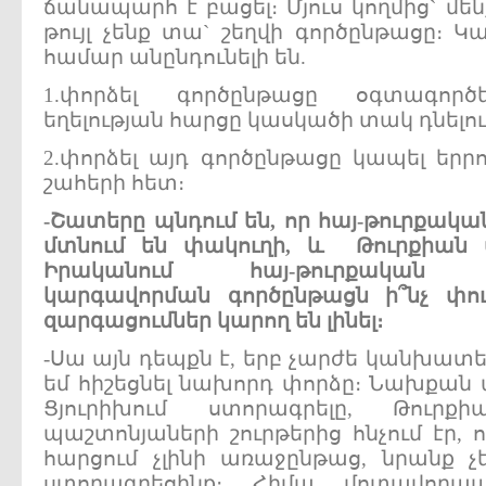
ճանապարհ է բացել։ Մյուս կողմից` մեն
թույլ չենք տա` շեղվի գործընթացը։ Կա
համար անընդունելի են.
1.փորձել գործընթացը օգտագործ
եղելության հարցը կասկածի տակ դնելո
2.փորձել այդ գործընթացը կապել երր
շահերի հետ։
-
Շատերը
պնդում
են
,
որ
հայ
-
թուրքակա
մտնում
են
փակուղի
,
և
Թուրքիան
Իրականում
հայ
-
թուրքական
կարգավորման
գործընթացն
ի՞նչ
փու
զարգացումներ
կարող
են
լինել
։
-Սա այն դեպքն է, երբ չարժե կանխատես
եմ հիշեցնել նախորդ փորձը։ Նախքան 
Ցյուրիխում ստորագրելը, Թուրք
պաշտոնյաների շուրթերից հնչում էր,
հարցում չլինի առաջընթաց, նրանք չե
ստորագրեցինք։ Հիմա մոտավոր