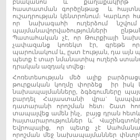
բնականոն և քաղաքակիրթ հար
հաստատման գործընթաց և հայտնվ
ուշադրության կենտրոնում։ Կարևոր հ
որ նախագահի ուղերձում նշվու
պայմանավորվածությունների ըն
Պատահական չէ, որ Թուրքիայի ն
չափազանց կոռեկտ էր, գրեթե որ
պարունակում և, ըստ էության, դա այն
պետք է տար նմանատիպ ուղերձ ստանալ
դրական ազդակ տվեց։
Հոռետեսության մեծ ալիք բարձրա
թուրքական կողմը փորձեց իր իսկ 
նախապայմանները, ձգձգումները պայ
բարդել Հայաստանի վրա` կապվ
դատարանի որոշման հետ։ Շատ հոռ
տապալվեց ամեն ինչ, բայց դրան հետ
հայտարարություններ և՜ Վաշինգտոնի
Եվրոպայից, որ պետք չէ Սահման
որոշման մեջ նախապայմաններ փնտրել։