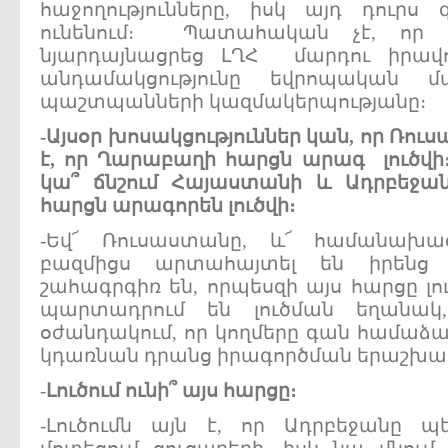
հաջողությունները, իսկ այդ դուրս
ունենում։ Պատահական չէ, որ 
նյարդայնացրեց ԼՂՀ մարդու իրավ
անդամակցությունը եվրոպական մա
պաշտպանների կազմակերպությանը։
-
Այսօր
խոսակցություններ
կան
,
որ
Ռուս
է
,
որ
Ղարաբաղի
հարցն
արագ
լուծվի
կա՞
ճնշում
Հայաստանի
և
Ադրբեջա
հարցն
արագորեն
լուծվի
։
-Եվ՜ Ռուսաստանը, և՜ համանախագ
բազմիցս արտահայտել են իրենց դ
շահագրգիռ են, որպեսզի այս հարցը լու
պարտադրում են լուծման եղանակ
օժանդակում, որ կողմերը գան համաձայն
կդառնան դրանց իրագործման երաշխա
-
Լուծում
ունի՞
այս
հարցը
։
-Լուծումն այն է, որ Ադրբեջանը