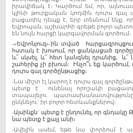
իրավիճակ է։ Կարծում եմ, որ, այնու
կլինի թուրքական կողմին դուրս գալ 
բացառիկ դեպք է, երբ տեսնում ենք, ո
Եվրոպան, աշխարհի գրեթե բոլոր պետո
են նույն հարցի կարգավորման գործում։
-«
Եվրոնյուզ
»-
ին
տված
հարցազրույցու
հստակ
է
խոսում
,
որ
ցանկացած
գործ
և
՜
սկսել
,
և
՜
հետ
կանգնել
դրանից
,
և
՜
շահերից
չի
բխում
։
Ինչո՞ւ
եք
կարծում
,
դուրս
գալ
գործընթացից
։
-Նա միշտ էլ կարող է դուրս գալ գործըն
պետք է ունենալ որոշակի բացատրո
տապալելու պատասխանատվություն
ընկնելու` իր բոլոր հետևանքներով։
-
Այսինքն
`
պետք
է
ընդունել
,
որ
գնդակը
Թ
նա
պետք
է
քայլ
անի
։
-Ավելին ասեմ, եթե նա փորձում է ա