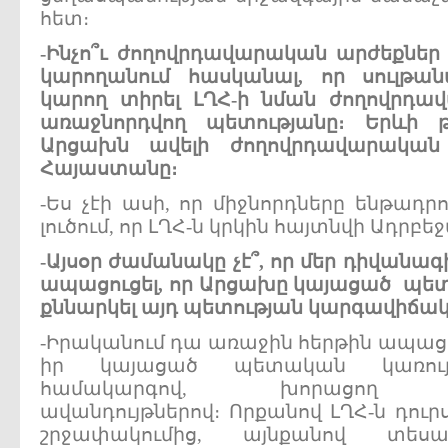
հետ։
-
Ինչո՞ւ
ժողովրդավարական
արժեքներ
կարողանում
հասկանալ
,
որ
սուլթա
կարող
տիրել
ԼՂՀ
-
ի
նման
ժողովրդա
առաջնորդվող
պետությանը
։
Երևի
Արցախն
ավելի
ժողովրդավարական
Հայաստանը
։
-Ես չէի ասի, որ միջնորդները ենթադր
լուծում, որ ԼՂՀ-ն կրկին հայտնվի Ադրբե
-
Այսօր
ժամանակը
չէ՞
,
որ
մեր
դիվանագի
ապացուցել
,
որ
Արցախը
կայացած
պետ
քննարկել
այդ
պետության
կարգավիճակ
-Իրականում դա առաջին հերթին ապացո
իր կայացած պետական կառույց
համակարգով, խորացող ժո
ավանդույթներով։ Որքանով ԼՂՀ-ն դո
շրջափակումից, այնքանով տես