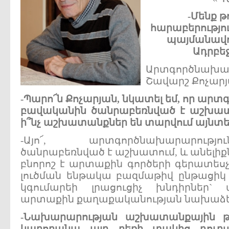
-
Մենք
թո
հարաբերությո
պայմանավ
Ադրբե
Արտգործնա
Շավարշ Քոչար
-
Պարո
՜
ն
Քոչարյան
,
նկատել
եմ
,
որ
արտգ
բավականին
ծանրաբեռնված
է
աշխատ
ի՞նչ
աշխատանքներ
են
տարվում
այնտե
-Այո՜, արտգործնախարարութ
ծանրաբեռնված է աշխատում, և անելիքնե
բնորոշ է արտաքին գործերի գերատեսչո
լուծման ենթակա բազմաթիվ ընթացիկ
կգումարեի լրացուցիչ խնդիրներ`
արտաքին քաղաքականության նախաձե
-
Նախարարության
աշխատանքային
կարողանա
այդ
բեռի
տակից
դուրս