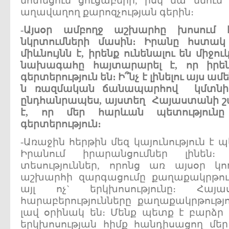
մոտեցում ցուցաբերի, իսկ նա մնում 
աղավաղող քարոզչության գերին։
-
Այսօր
ամբողջ
աշխարհը
խոսում
նկրտումների
մասին
։
Իրանը
հստակ
միևնույնն
է
,
իրենք
ունենալու
են
միջու
նախագահը
հայտարարել
է
,
որ
իրե
գերտերություն
են
։
Ի՞նչ
է
լինելու
այս
ամե
ն
ռազմական
ճանապարհով
կմտնի
ընդհանրապես
,
այստեղ
Հայաստանի
շ
է
,
որ
մեր
հարևան
պետությունը
գերտերություն
։
-Առաջին հերթին մեզ կայունություն է 
Իրանում իրարանցումներ լինեն։
տեսություններ, որոնց առ այսօր կ
աշխարհի զարգացումը քաղաքակրթութ
այլ ոչ` երկխոսությունը։ Հա
հարաբերությունները քաղաքակրթությո
լավ օրինակ են։ Մենք պետք է բարձ
երկխոսության հիմք հանդիսացող մե