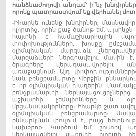
հանձնաժողովի
անդամ
`
ի՞նչ
խնդիրներ
որոնք
պատրաստվում
եք
վերհանել
մոտ
-Իհարկե ունենք խնդիրներ, մասնավո
ոլորտից, որին քաջ ծանոթ եմ, այսինքն
հայտնի է համաշխարհային սպո
փոփոխությունների, խոսքը ըմբշա
օլիմպիական մարզաձև չներգրավե
մարզաձևերի ներգրավելու մասին է
ծրագրերը վերադասավորելու անհ
առաջացնում։ Այդ փոփոխություններ
նաև բռնցքամարտը։ Վերջին քննարկո
է, որ օլիմպիական խաղերին մասնակ
բռնցքամարտի ներկայացուցիչների
աշխարհի չեմպիոնները և օլ
մրցանակակիրները։ Իհարկե շատ ավե
օլիմպիական բռնցքամարտը։ Սակա
քննարկման փուլում է, բայց հետևութ
նախօրոք։ Կարծում եմ` շուտով ա
ներկայացնելու սպորտի ոլորտի 