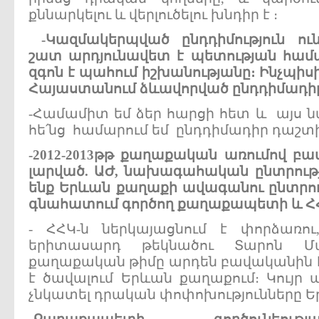
քննարկելու և վերլուծելու խնդիր է ։
-
Կազմակերպված
ընդդիմություն
ու
շատ
արդյունավետ
է
պետության
համ
զգոն
է
պահում
իշխանությանը
։
Ինչպիսի
Հայաստանում
ձևավորված
ընդդիմադի
-Համամիտ եմ ձեր հարցի հետ և այս
հե՛նց համարում եմ ընդդիմադիր դաշտ
-2012-2013
թթ
քաղաքական
առումով
բա
լարված
.
ԱԺ
,
նախագահական
ընտրութ
ենք
Երևան
քաղաքի
ավագանու
ընտրու
գնահատում
գործող
քաղաքապետի
և
Հ
- ՀՀԿ-ն ներկայացնում է փորձառու
երիտասարդ թեկնածու Տարոն Մ
քաղաքական թիմը արդեն բավականին հա
է ծավալում Երևան քաղաքում։ Կույր պ
չնկատել դրական փոփոխությունները Ե