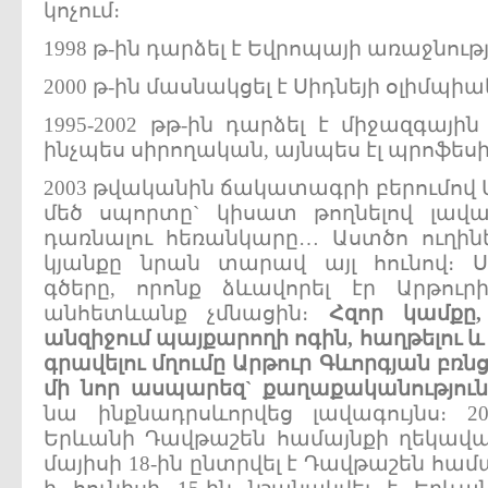
կոչում։
1998 թ-ին դարձել է Եվրոպայի առաջնու
2000 թ-ին մասնակցել է Սիդնեյի օլիմպ
1995-2002 թթ-ին դարձել է միջազգայի
ինչպես սիրողական, այնպես էլ պրոֆեսի
2003 թվականին ճակատագրի բերումով Ա
մեծ սպորտը` կիսատ թողնելով լավա
դառնալու հեռանկարը… Աստծո ուղին
կյանքը նրան տարավ այլ հունով։ Ս
գծերը, որոնք ձևավորել էր Արթուր
անհետևանք չմնացին։
Հզոր
կամքը
անզիջում
պայքարողի
ոգին
,
հաղթելու
և
գրավելու
մղումը
Արթուր
Գևորգյան
բռն
մի
նոր
ասպարեզ
`
քաղաքականություն
նա ինքնադրսևորվեց լավագույնս։ 200
Երևանի Դավթաշեն համայնքի ղեկավար
մայիսի 18-ին ընտրվել է Դավթաշեն համա