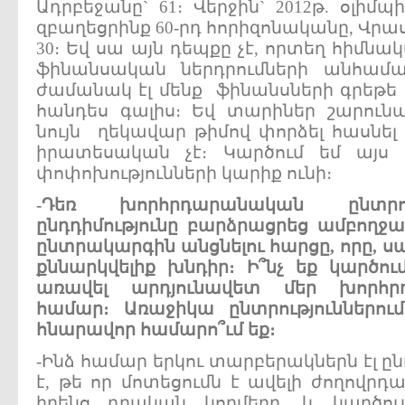
Ադրբեջանը` 61։ Վերջին` 2012թ. օլի
զբաղեցրինք 60-րդ հորիզոնականը, Վրաս
30։ Եվ սա այն դեպքը չէ, որտեղ հիմնա
ֆինանսական ներդրումների անհամա
ժամանակ էլ մենք ֆինանսների գրեթե 
հանդես գալիս։ Եվ տարիներ շարուն
նույն ղեկավար թիմով փորձել հասնել
իրատեսական չէ։ Կարծում եմ այս
փոփոխությունների կարիք ունի։
-
Դեռ
խորհրդարանական
ընտրո
ընդդիմությունը
բարձրացրեց
ամբողջ
ընտրակարգին
անցնելու
հարցը
,
որը
,
ս
քննարկվելիք
խնդիր
։
Ի՞նչ
եք
կարծու
առավել
արդյունավետ
մեր
խորհր
համար
։
Առաջիկա
ընտրություններում
հնարավոր
համարո՞ւմ
եք
։
-Ինձ համար երկու տարբերակներն էլ ընդ
է, թե որ մոտեցումն է ավելի ժողովրդա
իրենց դրական կողմերը, և կարծո