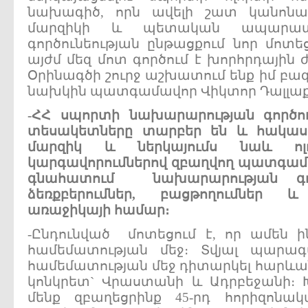
նախագիծ, որն ավելի շատ կանոն
մարզիկի և պետական ապարա
գործունեության ընթացքում նոր մոտե
այժմ մեզ մոտ գործում է խորհրդային
Օրինագծի շուրջ աշխատում ենք իմ բա
նախկին պատգամավոր Վիկտոր Դալլաք
-
ՀՀ
սպորտի
նախարարության
գործո
տեսակետները
տարբեր
են
և
հակա
մարզիկ
և
ներկայումս
նաև
ո
կարգավորումներով
զբաղվող
պատգամ
գնահատում
նախարարության
գ
ձեռքբերումներ
,
բացթողումներ
և
առաջիկայի
համար
։
-Ընդունված մոտեցում է, որ ամեն 
համեմատության մեջ։ Տվյալ պարագա
համեմատության մեջ դիտարկել հարևան
կոնկրետ` Վրաստանի և Ադրբեջանի։ Խո
մենք զբաղեցրինք 45-րդ հորիզոնակ