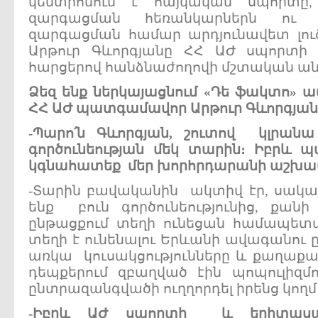
կենտրոնում է հայկական սպորտը
զարգացման հեռանկարներն ու 
զարգացման համար արդյունավետ լուծո
Արթուր Գևորգյանը ՀՀ ԱԺ սպորտի
հարցերով հանձնաժողովի մշտական ան
Ձեզ
ենք
ներկայացնում
«
Դե
ֆակտո
»
ա
ՀՀ
ԱԺ
պատգամավոր
Արթուր
Գևորգյան
-
Պարո՛ն
Գևորգյան
,
շուտով
կլրանա
գործունեության
մեկ
տարին
։
Իբրև
պ
կգնահատեք
մեր
խորհրդարանի
աշխա
-Տարին բավականին ակտիվ էր, սակայն
ենք բուն գործունեությունից, քան
ընթացքում տեղի ունեցան համապետ
տեղի է ունենալու Երևանի ավագանու ըն
առկա կուսակցությունները և քաղաք
դեպքերում զբաղված էին պոպուլիզմո
ընտրազանգվածի ուղղորդել իրենց կողմ
-
Իբրև
ԱԺ
սպորտի
և
երիտասա