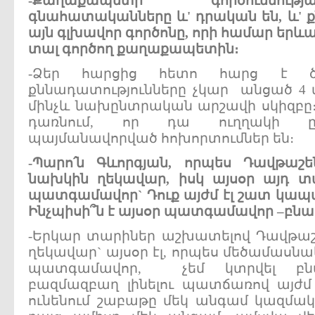
-
Քաղաքապետի
գործունեությ
գնահատականները
և
'
դրական
են
,
և
'
այն
գլխավոր
գործոնը
,
որի
համար
երևա
տալ
գործող
քաղաքապետին
։
-Ձեր հարցից հետո հարց է ծա
քննադատությունները չկար անցած 4 
մինչև նախընտրական արշավի սկիզբը։
դառնում, որ դա ուղղակի ը
պայմանավորված հոխորտումներ են։
-
Պարո՛ն
Գևորգյան
,
որպես
Դավթաշե
նախկին
ղեկավար
,
իսկ
այսօր
այդ
տ
պատգամավոր
`
Դուք
այժմ
էլ
շատ
կապ
Ինչպիսի՞ն
է
այսօր
պատգամավոր
–
բնա
-Երկար տարիներ աշխատելով Դավթաշ
ղեկավար` այսօր էլ, որպես մեծամասն
պատգամավոր, չեմ կտրվել բնակ
բազմազբաղ լինելու պատճառով այժմ 
ունենում շաբաթը մեկ անգամ կազմակեր