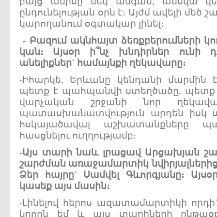
բայց ամիսը մեկ անգամ, ամսվա վե
ընդունելության օրն է։ Այժմ ավելի մեծ
կարողանում օգտակար լինել։
-
Բազում
ակնհայտ
ձեռքբերումների
կո
կան
։
Այսօր
ի՞նչ
խնդիրներ
ունի
դ
անելիքներ
`
համայնքի
ղեկավարը
։
-Իհարկե, Երևանը կենդանի մարմին 
պետք է պահպանվի ստեղծածը, պետք 
վարչական շրջանի նոր ղեկավ
պատասխանատվություն արդեն իսկ 
հսկայածավալ աշխատանքները պ
հասցնելու ուղղությամբ։
-
Այս
տարի
նաև
լրացավ
Արցախյան
շա
շարժման
առաջամարտիկ
նվիրյալների
Ձեր
հայրը
`
Սամվել
Գևորգյանը
։
Այսօ
կասեք
այս
մասին
։
-Լինելով հերոս ազատամարտիկի որդ
կրողն եմ և այս տարիների ընթացք