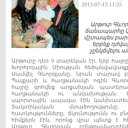
2013-07-15 11:25
Արթուր
Գևոր
ճանապարհը
մշտապես
բար
երբեք
դժվար
չընկճվելու
ա
Արթուրը դեռ 9 տարեկան էր, երբ հայր
Խորհրդային Միության հեծանվավազք
Սամվել Գևորգյանը, նրան տարավ 
Պայքարի և հաղթանակի ոգին Գևորգյ
հայրը զոհվեց արցախյան պատերազ
հաղթանակի ու անկախության։ Մա
սպորտային ապագա էին կանխատեսո
Տակտիկական մտածողությունը
հատկությունները, ճկունությունն ու
հիմքերն էին, որոնց վրա պետք է հ
Արթուր Գևորգյան բռնցքամարտի