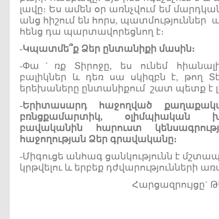
լավը։ Ես ամեն օր առնչվում եմ մարդկա
անց հիշում են հորս, պատմություններ 
հենց դա պարտավորեցնող է։
-
Կպատմե
՞
ք
Ձեր
ընտանիքի
մասին
։
-Փաˊռք Տիրոջը, ես ունեմ հիանալ
բալիկներ և դեռ սա սկիզբն է, թող Տ
երեխաները ընտանիքում շատ պետք է լ
-
Երիտասարդ
հաջողված
քաղաքակ
բռնցքամարտիկ
,
օլիմպիական
բավականին
հարուստ
կենսագրությ
հաջողության
Ձեր
գրավականը
։
-Միգուցե անհագ ցանկությունն է մշտա
կրթվելու և երբեք դժվարությունների առա
Հարցազրույցը` 