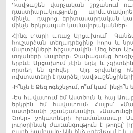
Դավթաշեն վարչական շրջանում ռա
դաստիարակությունը արմատավոր
մինչև դպրոց, երիտասարդական կազ
մինչև երկրապահ կամավորականներ։
Հինգ տարի առաջ Արցախում՝ Գանձ
հուշարձան տեղադրեցինք հորս և նր
մարտիկների հիշատակին։ Մեզ հետ Արց
տղաների մայրերը։ Չափազանց հուզի
երբևէ Արցախում չէին եղել և չգիտեի
որտեղ են զոհվել։ Այդ օրվանից հ
ուխտատեղի է դարձել դավթաշենցիներ
-
Ի
՞
նչն
է
Ձեզ
ոգեշնչում
,
ո
՞
ւմ
կամ
ինչի
՞
ն
-Ես հավատում եմ Աստծուն և հայ Առաք
երկրին եմ հավատում։ Հայրս` «Մ
աստիճանի շքանշանակիր, «Սասուն
Ծռեր» ջոկատների հրամանատար Սա
յուրօրինակ ժառանգություն է թողել՝ ի
բարի համբավը։ Այն ինձ ոգեշնչում է և