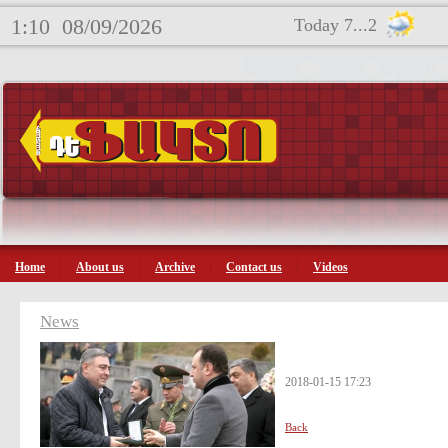
1:10
08/09/2026
Today 7...2
Home
About us
Archive
Contact us
Videos
News
2018-01-15 17:23
Back