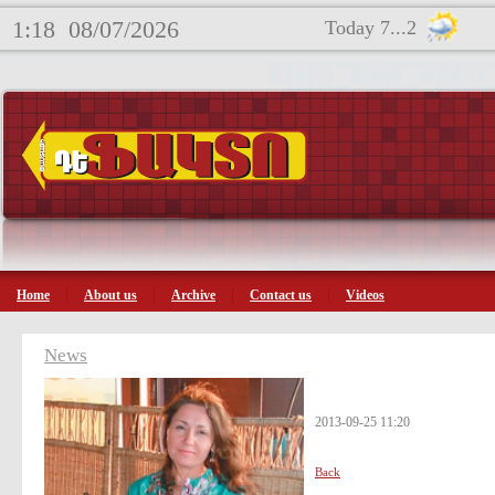
1:18
08/07/2026
Today 7...2
Home
About us
Archive
Contact us
Videos
News
2013-09-25 11:20
Back