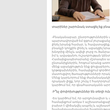
տարիներ շարունակ ստացել եք բնակ
-Բնականաբար, ընտրություններին տր
պարտավորված եմ զգում յուրաքանչ
լինել նրանց համար, և հավատացեք,
բնակչի կողքին լինել և աջակցել ն
խնդրից մինչև ավելի լուրջ ու ծան
իմ և ավագանու ուշադրության կենտ
Համայնքապետարանը մշտապես աջ
ընտանիքներին, հոգում նրանց առո
մենք աջակցություն ենք ցուցաբ
կրթօջախներին, համայնքում գործող
մատուցվող ծառայությունների որակ
Մենք կարևորում ենք ժամանակակից
դրական լիցք, նոր շունչ է հաղորդո
կարծում եմ, որ գնահատականն արդե
-Ի՞նչ փոփոխություններ են տեղի ու
-Ես կարծում եմ, որ արդյունավետ 
համայնքում առկա է աշխատանքային 
բախտ է վիճակվել ապրել և աշխատել
համայնքապետարանը հաջողությամ