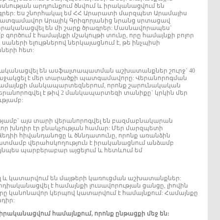
նության արդյունքում ծնվում և իրականացվում են
րեր: Ես շնորհակալ եմ ՀՀ Արարատի մարզպետ Արամայիս
պատգամավոր Արայիկ Գրիգորյանից նրանց սրտացավ
րականացվել են մի շարք ծրագրեր: Մասնավորապես`
բ գործում է համայնքի մշակույթի տունը, որը համայնքի բոլոր
աների ելույթներով ներկայացնում է, թե ինչպիսի
ների հետ:
իրականացվել են ասֆալտապատման աշխատանքներ շուրջ` 40
ս աջակցել է մեր տարածքի պատգամավորը: Վերանորոգման
ամայնքի մանկապարտեզներում, որոնք շարունակական
վերանորոգվել է թիվ 2 մանկապարտեզի տանիքը` կրկին մեր
թյամբ:
ամբ` այս տարի վերանորոգվել են բազմաբնակարան
ևոր խնդիր էր բնակչության համար: Մեր մարզպետի
 Վեդիի հիվանդանոցը և ծննդատունը, որոնք առանձին
ատմամբ վերահսկողություն է իրականացնում անձամբ
ւյնպես պարբերաբար այցելում և հետևում եմ
լ և կատարվում են մայթերի կառուցման աշխատանքներ:
րդիականացվել է համայնքի լուսավորության ցանցը, լիովին
 որը կանոնավոր կերպով կատարվում է համայնքում: Համայնքը
դիր:
իրականացվում համայնքում, որոնք ընթացքի մեջ են: