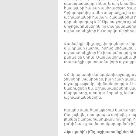
պատգամավորի հետ, և այդ եռամիաս
համայնքի համար անհրաժեշտ ծրագ
Գրիգորյանից և մեր տարածքային 
աշխատանքի համար: Համայնքում ի
վերանորոգվել և 2013թ. հաջողությամ
միջոցառումներին իր տաղանդավոր ս
աշխատանքներ են տարվում երեխա
Համայնքի մի շարք փողոցներում 
մլն. դրամի չափով, որոնց մեծապե
աշխատանքներ են իրականացվել հ
բնույթ են կրում: Մասնավորապես, 
տարածքի պատգամավորի աջակցու
ՀՀ Արարատի մարզպետի աջակցությ
շենքերի տանիքներ, ինչը շատ կար
աջակցությամբ` հիմնանորոգվում է
կառույցներ են: Աշխատանքների նկ
մարզպետը, ստուգում որակը, ես նո
աշխատանքներին:
Ինչպես նաև համայնքում կատարվե
Ընդլայնվել, որակապես փոխվել և ա
լուծվել է աղբահանության խնդիրը,
չունի նաև ջրամատակարարման խն
-Այս պահին ի՞նչ աշխատանքներ են 