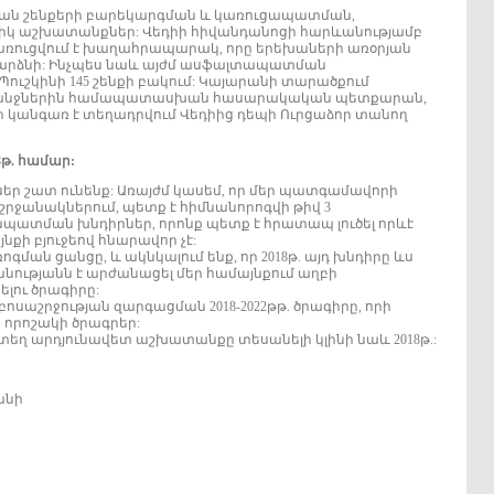
ան շենքերի բարեկարգման և կառուցապատման,
իկ աշխատանքներ: Վեդիի հիվանդանոցի հարևանությամբ
կառուցվում է խաղահրապարակ, որը երեխաների առօրյան
դարձնի: Ինչպես նաև այժմ ասֆալտապատման
ւշկինի 145 շենքի բակում: Կայարանի տարածքում
հանջներին համապատասխան հասարակական պետքարան,
որ կանգառ է տեղադրվում Վեդիից դեպի Ուրցաձոր տանող
8թ. համար:
յսեր շատ ունենք: Առայժմ կասեմ, որ մեր պատգամավորի
րջանակներում, պետք է հիմնանորոգվի թիվ 3
ատման խնդիրներ, որոնք պետք է հրատապ լուծել որևէ
քի բյուջեով հնարավոր չէ:
ոգման ցանցը, և ակնկալում ենք, որ 2018թ. այդ խնդիրը ևս
նությանն է արժանացել մեր համայնքում աղբի
լու ծրագիրը:
բոսաշրջության զարգացման 2018-2022թթ. ծրագիրը, որի
որոշակի ծրագրեր:
տեղ արդյունավետ աշխատանքը տեսանելի կլինի նաև 2018թ.:
անի