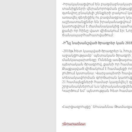
-Իրականացվում են բազմաբնակար
տանիքների վերանորոգման ընթաց
գտնվող բնակելի շենքերի բակում 
առավել գեղեցիկ ու բազմազբաղ կ
աշխատանքներ են իրականացվում Պո
կառուցվում է ժամանակակից պա
քանի որ հինը վատ վիճակում էր: Ն
ճանապարհահատվածում:
-Ի՞նչ նախանշված ծրագրեր կան 201
-2018թ.հետ կապված ծրագրեր և հու
աջակցությամբ` պետական ծրագրի շ
մանկապարտեզը: Ունենք ասֆալտապ
պետական ծրագրով, քանի որ համայն
Քայքայված վիճակում է համայնքի ոռ
լուծում կստանա: Վարչապետի հավա
տեսակավորման գործարան կառուցե
21 համայնքների համար կազմվել է զ
շրջանակներում ևս կիրականացվեն 
Կարծում եմ` պետության հետ համա
Հարցազրույցը` Սուսաննա Թամազյ
Վերադառնալ