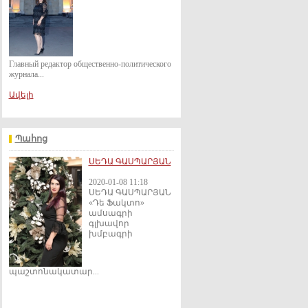
Главный редактор общественно-политического
журнала...
Ավելի
Պահոց
ՍԵԴԱ ԳԱՍՊԱՐՅԱՆ
2020-01-08 11:18
ՍԵԴԱ ԳԱՍՊԱՐՅԱՆ
«Դե Ֆակտո»
ամսագրի
գլխավոր
խմբագրի
պաշտոնակատար...