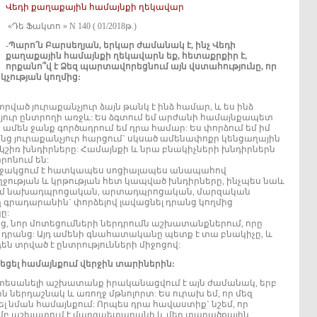
Վեդի քաղաքային համայնքի ղեկավար
«Դե Ֆակտո » N 140 ( 01/2018թ.)
-Պարո՛ն Բարսեղյան, երկար ժամանակ է, ինչ Վեդի
քաղաքային համայնքի ղեկավարն եք, հետաքրքիր է,
որքանո՞վ է Ձեզ պարտավորեցնում այն վստահությունը, որ
չության կողմից:
ված յուրաքանչյուր ձայն թանկ է ինձ համար, և ես ինձ
յուր ընտրողի առջև: Ես ձգտում եմ արժանի համայնքապետ
 ամեն ջանք գործադրում եմ դրա համար: Ես փորձում եմ իմ
րանց յուրաքանչյուր հարցում` սկսած ամենափոքր կենցաղային
րակշիռ խնդիրները: Համայնքի և նրա բնակիչների խնդիրներն
րոնում են:
ակցում է հատկապես սոցիալապես անապահով
ղջության և կրթության հետ կապված խնդիրները, ինչպես նաև
երում նախադպրոցական, արտադպրոցական, մարզական
 գրադարանին` փորձելով լավացնել դրանց կողմից
ը:
, նոր մոտեցումների ներդրումն աշխատանքներում, որը
ւմ դրանց: Այդ ամենի գնահատականը պետք է տա բնակիչը, և
ն տրված է ընտրությունների միջոցով:
նեցել համայնքում վերջին տարիներին:
և տեսանելի աշխատանք իրականացվում է այն ժամանակ, երբ
ներդաշնակ և առողջ մթնոլորտ: Ես ուրախ եմ, որ մեզ
 նման համայնքում: Որպես դրա հավաստիք` նշեմ, որ
բ աշխատում է մարզպետարանի և մեր տարածքային