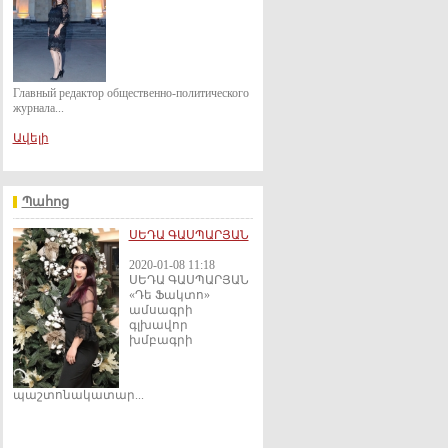
Главный редактор общественно-политического
журнала...
Ավելի
Պահոց
ՍԵԴԱ ԳԱՍՊԱՐՅԱՆ
2020-01-08 11:18
ՍԵԴԱ ԳԱՍՊԱՐՅԱՆ
«Դե Ֆակտո»
ամսագրի
գլխավոր
խմբագրի
պաշտոնակատար...