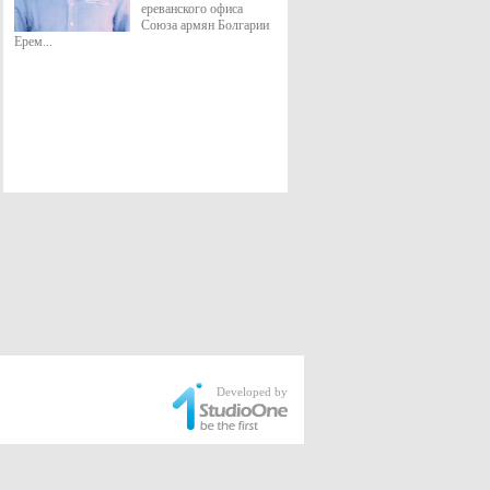
ереванского офиса
Союза армян Болгарии
Ерем...
Developed by