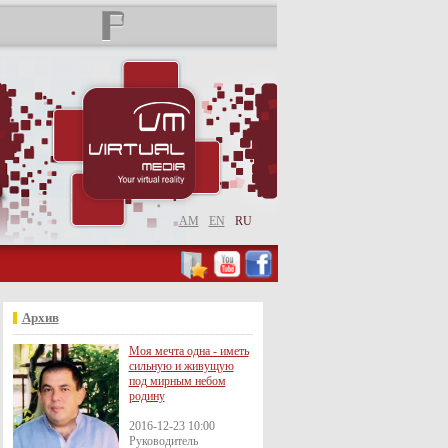
AM
EN
RU
Архив
Моя мечта одна - иметь
сильную и живущую
под мирным небом
родину
2016-12-23 10:00
Руководитель