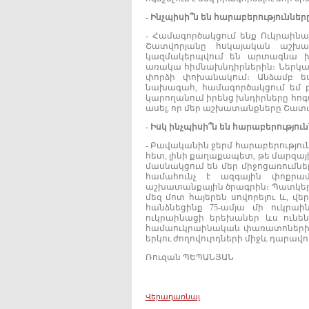
-
Ինչպիսի
՞
ն
են
հարաբերություններ
- Համագործակցում ենք Ուկրաինա
Շատվորյանը հսկայական աշխ
կազմակերպվում են արտագնա խոր
առակա հիմնախնդիրներին։ Ներկա ե
փորձի փոխանակում։ Անձամբ ես,
նախագահ, համագործակցում եմ բո
կարողանում իրենց խնդիրները հոգալ
ասել, որ մեր աշխատանքները Շատվո
-
Իսկ
ինչպիսի
՞
ն
են
հարաբերություն
- Բավականին ջերմ հարաբերությ
հետ, լինի քաղաքապետ, թե մարզա
մասնակցում են մեր միջոցառումներ
համահունչ է ազգային փոքրա
աշխատանքային ծրագրին։ Պատկեր
մեզ մոտ հայերեն սովորելու և, վ
հանձնեցինք 75-ամյա մի ուկրաի
ուկրաինացի երեխաներ ևս ունե
համաուկրաինական փառատոներին,
երկու ժողովուրդների միջև դարավո
Ռուզան ՊԵՊԱՆՅԱՆ
Վերադառնալ