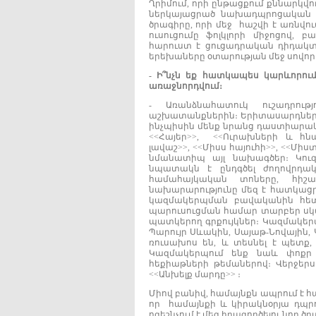
Ղրիմում, որի ընթացքում քննարկվ
ներկայացրած նախադպրոցական կ
ծրագիրը, որի մեջ հաշվի է առնվ
ուսուցումը ֆոլկլորի միջոցով
հարուստ է ցուցադրական դիդակտի
երեխաները օտարության մեջ սովորե
-
Ի
՞
նչն
եք
հատկապես
կարևորու
առաջնորդվում
։
- Առանձնահատուկ ուշադրու
աշխատանքներին։ Երիտասարդները 
ինչպիսին մենք նրանց դաստիարակեն
<<Հայեր>>, <<Ուրախների և հն
լավաշ>>, <<Միսս հայուհի>>, <<Մի
նմանատիպ այլ նախագծեր։ Կու
նպատակն է ընդգծել ժողովրդակ
համահայկական տոները, հիշա
նախարարությունը մեզ է հատկացրե
կազմակերպման բավականին հետա
պարուսուցման համար տարբեր սկ
պատկերող գրքույկներ։ Կազմակերպ
Պարույր Սևակին, Սայաթ-Նովային,
ռուսախոս են, և տեսնել է պետք,
Կազմակերպում ենք նաև փոքր 
հեքիաթների թեմաներով։ Վերջերս
<<Անխելք մարդը>> ։
Միով բանիվ, համայնքն ապրում է հա
որ համայնքի և կիրակնօրյա դպրո
ոգեշնչում է մեզ իրագործելու նոր 