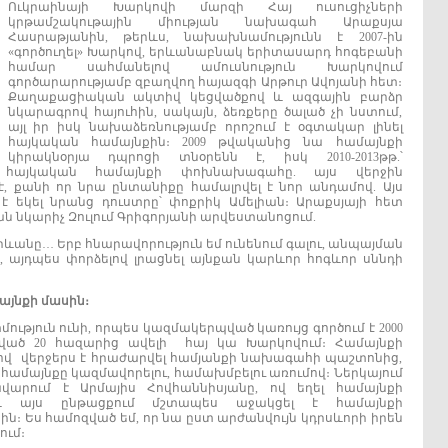
Ուկրաինայի Խարկովի մարզի Հայ ուսուցիչների
կրթամշակութային միության նախագահ Արաքսյա
Հասրաթյանին, թերևս, նախախնամությունն է 2007-ին
«գործուղել» Խարկով, երևանաբնակ երիտասարդ հոգեբանի
համար սահմանելով ամուսնություն Խարկովում
գործարարությամբ զբաղվող հայազգի Արթուր Ավոյանի հետ։
Քաղաքացիական ակտիվ կեցվածքով և ազգային բարձր
նկարագրով հայուհին, սակայն, ձեռքերը ծալած չի նստում,
այլ իր իսկ նախաձեռնությամբ որոշում է օգտակար լինել
հայկական համայնքին։ 2009 թվականից նա համայնքի
կիրակնօրյա դպրոցի տնօրենն է, իսկ 2010-2013թթ.՝
 հայկական համայնքի փոխնախագահը. այս վերջին
 է, քանի որ նրա ընտանիքը համալրվել է նոր անդամով. Այս
է եկել նրանց դուստրը՝ փոքրիկ Ամելիան։ Արաքսյայի հետ
 նկարիչ Զուլում Գրիգորյանի արվեստանոցում.
ևանը… Երբ հնարավորություն եմ ունենում գալու, անպայման
ր, այդպես փորձելով լրացնել այնքան կարևոր հոգևոր սննդի
այնքի
մասին
։
թյուն ունի, որպես կազմակերպված կառույց գործում է 2000
ած 20 հազարից ավելի հայ կա Խարկովում։ Համայնքի
ով վերջերս է հրաժարվել համյանքի նախագահի պաշտոնից,
ամայնքը կազմավորելու, համախմբելու առումով։ Ներկայում
արում է Արմայիս Հովհաննիսյանը, ով եղել համայնքի
 և այս ընթացքում մշտապես աջակցել է համայնքի
 Ես համոզված եմ, որ նա ըստ արժանվույն կդրսևորի իրեն
ում։