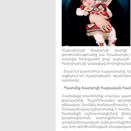
Ուկրաինայի Խարկովի մարզի
գործունեությունից նա հրաժարվել
տարվա հունվարին լույս աշխարհ 
հանդիպումը կայացավ ժողովրդական
- Շատ եմ կարոտում Հայաստանը, Եր
այցելում եմ մշակութային օջախնե
պակասը…
-
Պատմեք
Խարկովի
հայկական
համ
Համայնքը տասներեք տարվա պատմու
թվականից։ Պաշտոնապես գրանցվ
ղեկավար Սամվել Խանդամիրյանը, 
հսկայածավալ աշխատանք է տարել հ
համայնքի աշխատանքները ղեկավ
կազմավորման ակունքներում
կազմակերպչական աշխատանքներին։
այս նոր գործունեության բնագավառ