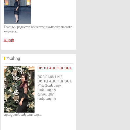
Главный редактор общественно-политического
журнала...
Ավելի
Պահոց
ՍԵԴԱ ԳԱՍՊԱՐՅԱՆ
2020-01-08 11:18
ՍԵԴԱ ԳԱՍՊԱՐՅԱՆ
«Դե Ֆակտո»
ամսագրի
գլխավոր
խմբագրի
պաշտոնակատար...