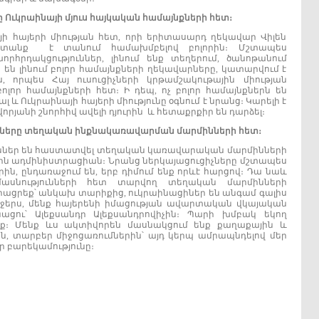
ը
Ուկրաինայի
մյուս
հայկական
համայնքների
հետ
։
յի հայերի միության հետ, որի երիտասարդ ղեկավար Վիլեն
ատանք է տանում համախմբելով բոլորին։ Մշտապես
հրդակցություններ, լինում ենք տեղերում, ծանոթանում
ն լինում բոլոր համայնքների ղեկավարները, կատարվում է
 որպես Հայ ուսուցիչների կրթամշակութային միության
լոր համայնքների հետ։ Ի դեպ, ոչ բոլոր համայնքներն են
 և Ուկրաինայի հայերի միությունը օգնում է նրանց։ Կարելի է
րյանի շնորհիվ ավելի դյուրին և հետաքրքիր են դարձել։
ները
տեղական
ինքնակառավարման
մարմինների
հետ
։
ուններ են հաստատվել տեղական կառավարական մարմինների
յին ադմինիստրացիան։ Նրանց ներկայացուցիչները մշտապես
ին, ընդառաջում են, երբ դիմում ենք որևէ հարցով։ Դա նաև
մասնությունների հետ տարվող տեղական մարմինների
ացրեք՝ անկախ տարիքից, ուկրաինացիներ են անգամ գալիս
երջերս, մենք հայերենի իմացության ավարտական վկայական
նացու՝ Ալեքսանդր Ալեքսանդրովիչին։ Պարի խմբակ եկող
նք։ Մենք ևս ակտիվորեն մասնակցում ենք քաղաքային և
 տարբեր միջոցառումներին՝ այդ կերպ ամրապնդելով մեր
ր բարեկամությունը։