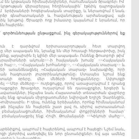
ում են կրթական հիմնախնդիրներ, ուսումնական ծրագրեր։ Իմ
րթության վերաբերյալ հեղինակային՝ էթնիկ դպրոցական
ում երեխաների հոգեբանական տարիքը, և ներառվում է նաև
, բարձր գնահատականի և հավանության արժանացավ. այն
կ նյութով։ Ծրագրի ողջ իմաստը կայանում է նրանում, որ
ն հայերեն։
մ
գործունեության
ընթացքում
,
ինչ
գերակայություններով
եք
թյուն է դարձվում երիտասարդության հետ տարվող
մեր ապագան են, նրանք են մեր հուսալի հերթափոխը, իսկ
ք, այդպիսին էլ կլինի մեր ապագան։ Ունենք ֆուտբոլի թիմ՝
արամիտների ակումբ>>-ի հայկական խումբ՝ <<Հայկական
ստր հայ>>, <<Հայկական խոհանոց>>, <<Հայկական տարազ>> և
զեի առանձնացնել «Հայկական տարազ» նախագիծը, որի
ան հագուստի յուրօրինակությունը։ Մտապես նշում ենք
տակի օրերը, մեր մեծերի հոբելյանները։ Սփյուռքի
լ <<Մեր մեծերը>> ուղեցույցը, որով առաջարկվում է դրանց
քրքիր ծրագրեր, ուղարկում են դասաքրքեր, երգերի և
ավառակներ, ինչպես նաև Հայաստանի տեսարժան վայրերը
ել ենք գրական միջոցառումներ նվիրված Եղիշե Չարենցին,
 Կոմիտասին։ Ի դեպ, ունենք երեխաներ, որոնք հիմնականում
 թե ինչպես են հայերեն շատ լավ ու սիրով արտասանում։
բեմականացումներ, հիմնականում փոքրիկների համար`
 բեմականացրել ենք Հովհ. Թումանյանի <<Կիկոսի մահը>>,
յրենիքով, ապրում է հայերենով, ապրում է հայեցի։ Նշեմ նաև,
ցի շնորհիվ ստեղծվել են նոր ընտանիքներ։ Եվ այս ամենը
ծրագրեր և նախագծեր։