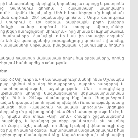
ի հենասյուները եկեղեցին, կիրակնօրյա դպրոցը և թատրոնն
նից Խարկովում գործում է Հայաստանի պատվավոր
ւմ է Արմեն Ասլանյանը։ Մեծ է նրա ներդրումը հայկական
ն գործում։ 2004 թվականից գործում է Սուրբ Հարություն
ւմ սովորում է 120 երեխա։ Տարիքային բոլոր խմբերի
ղմունքի համար գործում են տարբեր միություններ.
 լեզվի ուսուցիչների միություն», որը միակն է Ուկրաինայում,
» համույթները։ Համայնքն ունի նաև իր տպագիր օրգանը`
եմ։ Այս կառույցներից յուրաքանչյուրը գործում է լիարժեք,
ի անդամների կրթական, իմացական, մշակութային, հոգևոր
։
ն անգամ Խարկովի մանկատան երկու հայ երեխաները, որոնց
րվում է անհարժեշտ օգնություն։
հետ
։
 ենք ՀՀ Սփյուռքի և ԿԳ նախարարությունների հետ։ Մշտապես
ար դիմում ենք մեզ հետաքրքրող տարբեր հարցերով և
րհրդատվություն, աջակցություն։ Մեր ուսուցիչները
ւթյունների կողմից կազմակերպվող վերապատրաստման
ին։ 2010 և 2012թթ. մասնակցել ենք նաև Ծաղկաձորում
մյա կրթական խորհրդաժողովներին։ Ուրախությամբ պետք
անացել ենք «Լավագույն հայկական կրթօջախ» մրցույթի
բյանը մի լավ խոսք ունի` «Սա Ձեր նախարարությունն է», և
ղ, որպես մեր տուն։ «Արի տուն» ծրագրի շրջանակներոմ
 հայրենիք, և նրանցից շատերը ցանկություն են հայտնել
։ Հարկ է նշել, սակայն, որ մենք էլ ակտիվ փնտրտուքի մեջ
մեզ ինչ-որ բանով օգնեն։ Ուկրաինայում կազմակերպվում է հայ
պարբերաբար մասնակցում ենք։ Անցած տարի այն անցկացվեց