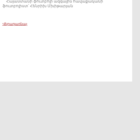
Հայաստանի ֆուտբոլի ազգային հավաքականի
ֆուտբոլիստ՝ Հենրիխ Մխիթարյան
Վերադառնալ