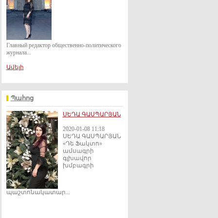
Главный редактор общественно-политического
журнала...
Ավելի
Պահոց
ՍԵԴԱ ԳԱՍՊԱՐՅԱՆ
2020-01-08 11:18
ՍԵԴԱ ԳԱՍՊԱՐՅԱՆ
«Դե Ֆակտո»
ամսագրի
գլխավոր
խմբագրի
պաշտոնակատար...