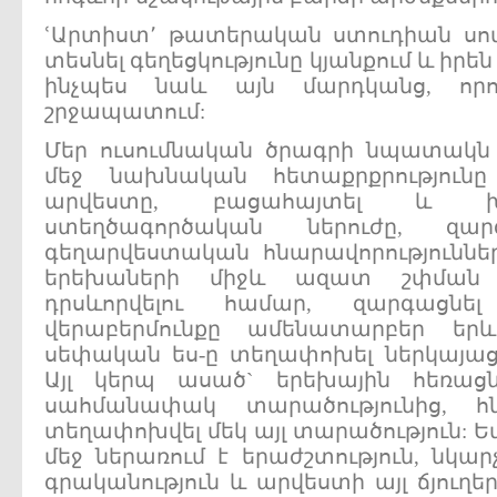
ՙԱրտիստ՚ թատերական ստուդիան սով
տեսնել գեղեցկությունը կյանքում և իրեն
ինչպես նաև այն մարդկանց, որ
շրջապատում:
Մեր ուսումնական ծրագրի նպատակն 
մեջ նախնական հետաքրքրություն
արվեստը, բացահայտել և խո
ստեղծագործական ներուժը, զար
գեղարվեստական հնարավորություններ
երեխաների միջև ազատ շփման 
դրսևորվելու համար, զարգացնե
վերաբերմունքը ամենատարբեր երև
սեփական ես-ը տեղափոխել ներկայաց
Այլ կերպ ասած` երեխային հեռաց
սահմանափակ տարածությունից, հն
տեղափոխվել մեկ այլ տարածություն: Ե
մեջ ներառում է երաժշտություն, նկար
գրականություն և արվեստի այլ ճյուղեր