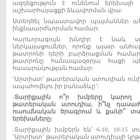
ազդեցություն է ունենում երեխայի
աշխարհայացքի ձևավորման վրա:
Ստեղծել նպաստավոր պայմաններ ա
ինքնաարժևորման համար:
Կարևորագույն խնդիր է նաև ստ
ներկայացումներ, որոնք այսօր անհ
թատրոնի դերի բարձրացման համար
թատրոնը հանապազօրյա հացի պ
հասարակության համար:
ՙԱրտիստ՚ թատերական ստուդիան ունի 
ապահովելու իր բանաձևը՚:
-
Տարիքային
ո՞ր
խմբերը
կարող
թատերական
ստուդիա,
ի՞նչ
դասա
ուսումնական
ծրագրում
և
քանի՞
տ
երեխաները:
-Տարիքային խմբերն են՝ 6-10, 10-15 տ
ՙԱրտիստ՚ թատերական ստուդիայի կրթութ