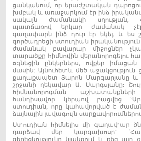
ցանկանում, որ երաժշտական դպրոցո
խմբակ և առաջարկում էր ինձ իրական
սակայն ժամանակի սղության, ծա
պատճառով երկար ժամանակ չէր
գաղափարն ինձ դուր էր եկել, և ես շ
գործադրեցի ստուդիան իրականություն 
ժամանակ բավարար միջոցներ չկայ
տարածքը հիմնովին վերանորոգելու հա
օգնեցին ընկերներս, ովքեր իմացան
մասին: Այնուհետև մեծ աջակցություն
քաղաքապետ Տարոն Մարգարյանը և 
շրջանի ղեկավար Ա. Սարգսյանը: Շո
հիմնանորոգման աշխատանքնե
հանդիսավոր կերպով բացվեց ՙԱ
ստուդիան, որը կահավորված է ժամա
ձայնային լավագույն սարքավորումներով
Ստուդիան հիմնելիս մի գաղափար ծն
դարձավ մեր կարգախոսը` ՙՀա
գեղեցկությունը կյանքում և քեզ այդ գ