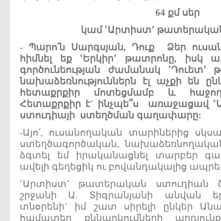
64
քմ
սեր
կամ
ՙԱրտիստ՚
թատերակա
-
Պարո՛ն
Սարգսյան,
Դուք
Ձեր
ուսա
հիմնել
եք
ՙԵրկիր՚
թատրոնը,
իսկ
ա
գործունեության
ժամանակ
ՙԴուետ՚
թ
նախաձեռնություններն
էլ
աչքի
են
ըն
հետաքրքիր
մոտեցմամբ
և
հաջո
Հետաքրքիր
է`
ինչպե
՞
ս
առաջացավ
ՙ
ստուդիայի
ստեղծման
գաղափարը:
-Այո՛, ուսանողական տարիներից սկսա
ստեղծագործական, նախաձեռնողական 
ձգտել եմ իրականացնել տարբեր գ
ավելի գեղեցիկ ու բովանդակալից ապրել
ՙԱրտիստ՚ թատերական ստուդիան 
շրջանի Ա. Տիգրանյանի անվան ե
տնօրենի` իմ շատ սիրելի ընկեր Ան
համատեղ քննարկումների արդյու