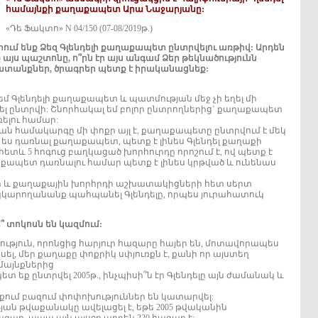
համայնքի քաղաքապետ Արա Նաջարյանը:
«Դե Ֆակտո» N 04/150 (07-08/2019թ.)
ում ենք Ձեզ Գլենդելի քաղաքապետ ընտրվելու առթիվ: Արդեն
ք այս պաշտոնը, ո՞րն էր այս անգամ Ձեր թեկնածությունն
ատանքներ, ծրագրեր պետք է իրականացնեք:
 եմ Գլենդելի քաղաքապետ և պատմության մեջ չի եղել մի
լ ընտրվի: Շնորհակալ եմ բոլոր ընտրողներից` քաղաքապետ
ելու համար:
ան համակարգը մի փոքր այլ է, քաղաքապետը ընտրվում է մեկ
ես դառնալ քաղաքապետ, պետք է լինես Գլենդել քաղաքի
ետև 5 հոգուց բաղկացած խորհուրդը որոշում է, ով պետք է
քապետ դառնալու համար պետք է լինես կրթված և ունենաս
ների և քաղաքային խորհրդի աշխատակիցների հետ սերտ
կկարողանանք պահպանել Գլենդելը, որպես յուրահատուկ
՞ տոկոսն են կազմում:
ություն, որոնցից հարյուր հազարը հայեր են, մոտավորապես
 ասել, մեր քաղաքը փոքրիկ սփյուռքն է, քանի որ այստեղ
մայնքներից
 եք ընտրվել 2005թ., ինչպիսի՞ն էր Գլենդելը այն ժամանակ և
ցքում բազում փոփոխություններ են կատարվել:
յան թվաքանակը ավելացել է, եթե 2005 թվականին