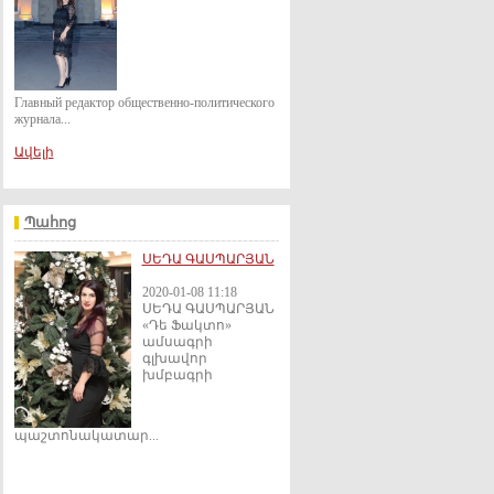
Главный редактор общественно-политического
журнала...
Ավելի
Պահոց
ՍԵԴԱ ԳԱՍՊԱՐՅԱՆ
2020-01-08 11:18
ՍԵԴԱ ԳԱՍՊԱՐՅԱՆ
«Դե Ֆակտո»
ամսագրի
գլխավոր
խմբագրի
պաշտոնակատար...