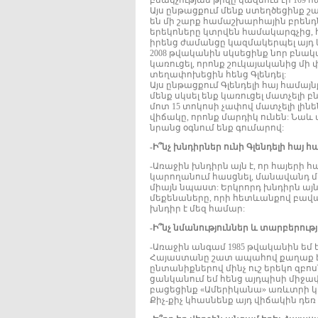
բնակչության թիվը կազմում էր 109 
Այս ընթացքում մենք ստեղծեցինք 
են մի շարք համաշխարհային բրենդն
երեկոները կտրվեն համակարգչից, 
իրենց ժամանցը կազմակերպել այդ 
2008 թվականին սկսեցինք նոր բնակ
կառուցել, որոնք շուկայականից մի 
տեղափոխեցին հենց Գլենդել:
Այս ընթացքում Գլենդելի հայ համա
մենք սկսել ենք կառուցել մատչելի
մոտ 15 տոկոսի չափով մատչելի լին
վիճակը, որոնք մարդիկ ունեն: Նաև 
նրանց օգնում ենք գումարով:
-Ի՞նչ խնդիրներ ունի Գլենդելի հայ 
-Առաջին խնդիրն այն է, որ հայերի
կարողանում հասցնել, մանավանդ մ
միայն նպաստ: Երկրորդ խնդիրն այն
մեքենաները, որի հետևանքով բավա
խնդիր է մեզ համար:
-Ի՞նչ նմանություններ և տարբերությ
-Առաջին անգամ 1985 թվականին եմ 
Հայաստանը շատ ապահով քաղաք է, 
ընտանիքներով մինչ ուշ երեկո զբո
ցանկանում եմ հենց այդպիսի միջավա
բացեցինք «Ամերիկանա» առևտրի կ
Քիչ-քիչ կհասնենք այդ վիճակին դ