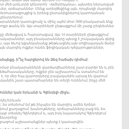
հազար, ապա այն այսօր արդեն 220 հազար է:
շատ մեծ առևտրի կենտրոն` «Ամերիկանա», այնտեղ ներառված
եր, սրճարաններ: Մենք ստեղծեցինք այն, որպեսզի մարդիկ
հեռուստացույցից և իրենց ընտանիքներով կարողանան
կենտրոնում:
արանների կառուցումը և մինչ այժմ մոտ 5000 բնակարան ենք
փոքր թանկ են: Այս տարիների ընթացքում մի շարք բիզնեսներ
յնքը մեծացավ և հարստացավ: Այս 14 տարիների ընթացքում
 բնակարաններ, այդ բնակարանները պետք է շուկայական գնից
են, այս ձևով կցանկանանք թեթևացնել այն սոցիալական ծանր
այն մարդիկ ովքեր ունեն ֆիզիկական դժվարություններ,
համայնքը. ի՞նչ հարցերով են Ձեզ հաճախ դիմում:
 համար բնակարանների վարձավճարները շատ բարձր են և չեն
եծահասակաները, ովքեր չեն աշխատում և ստանում են
 է, որ մեր հայ վարորդները բավականին արագ են վարում
կանին շատ պատահարներ են տեղի ունենում, ինչը մեծ
ուններ կան Երևանի և Գլենդելի միջև:
եկել Երևան:
ես տեսնում եմ թե ինչպես են մարդիկ ամեն երեկո
սնում քաղաքում. խանութները, սրճարանները բաց են, ես
յր տեսնել Գլենդելում և, այդ իսկ նպատակով Գլենդելում
ենտրոնը:
եռ բազում աշխատանքներ պետք է կատարվեն: