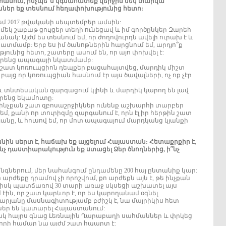
ստանում, ինչպե՞ս կգնահատեք վերջին մեկ տարվա
ններ եք տեսնում հեղափոխությունից հետո:
եմ 2017 թվականի սեպտեմբեր ամսին:
մեկ շաբաթ ցույցեր տեղի ունեցավ և իմ գործընկեր Զարեհ
ակ: Այժմ ես տեսնում եմ, որ ժողովուրդն ավելի ուրախ է և
տմամբ: Երբ ես իմ ծանոթներին հարցնում եմ, արդյո՞ք
յունից հետո, շատերը ասում են, որ այո փոխվել է:
ն իրենց ապագայի նկատմամբ:
շատ կոռուպցիոն դեպքեր բացահայտվեց, մարդիկ միշտ
բայց որ կոռուպցիան հասնում էր այս ծավալների, ոչ ոք չէր
աև տնտեսական զարգացում կլինի և մարդիկ կարող են լավ
րենց եկամուտը:
 թե ինչքան շատ զբոսաշրջիկներ ունենք աշխարհի տարբեր
, քանի որ տուրիզմը զարգանում է, որն էլ իր հերթին շատ
անը, և հուսով եմ, որ մոտ ապագայում մարդկանց կյանքի
ին սերտ է, հաճախ եք այցելում Հայաստան: Հետաքրքիր է,
ի՞նչ դաստիարակություն եք ստացել Ձեր ծնողներից, ի՞նչ
նգներում, մեր նահանգում ընդամենը 200 հայ ընտանիք կար:
 արժեքը դրամով չի որոշվում, քո արժեքն այն է, թե ինչքան
 իսկ պատճառով 30 տարի առաջ սկսեցի աշխատել այս
 էին, որ շատ կարևոր է, որ ես կարողանամ օգնել
արյանը մասնագիտությամբ բժիշկ է, նա մայրիկիս հետ
ներ են կատարել Հայաստանում:
հայրս գնաց Լեռնային Ղարաբաղի սահմաններ և փրկեց
 որի համար նա այժմ շատ հպարտ է: