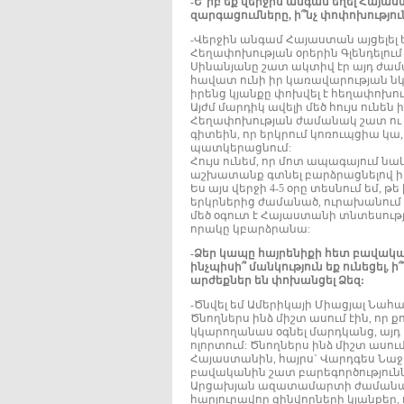
-Ե՞րբ եք վերջին անգամ եղել Հայա
զարգացումները, ի՞նչ փոփոխությու
-Վերջին անգամ Հայաստան այցելել 
Հեղափոխության օրերին Գլենդելում 
Սինանյանը շատ ակտիվ էր այդ ժաման
հավատ ունի իր կառավարության նկա
իրենց կյանքը փոխվել է հեղափոխութ
Այժմ մարդիկ ավելի մեծ հույս ունե
Հեղափոխության ժամանակ շատ ու 
գիտեին, որ երկրում կոռուպցիա կա, 
պատկերացնում:
Հույս ունեմ, որ մոտ ապագայում ն
աշխատանք գտնել բարձրացնելով ի
Ես այս վերջի 4-5 օրը տեսնում եմ,
երկրներից ժամանած, ուրախանում եմ
մեծ օգուտ է Հայաստանի տնտեսությ
որակը կբարձրանա:
-Ձեր կապը հայրենիքի հետ բավական
ինչպիսի՞ մանկություն եք ունեցել, 
արժեքներ են փոխանցել Ձեզ:
-Ծնվել եմ Ամերիկայի Միացյալ Նահա
Ծնողներս ինձ միշտ ասում էին, որ քո
կկարողանաս օգնել մարդկանց, այդ
ոլորտում: Ծնողներս ինձ միշտ ասում
Հայաստանին, հայրս` Վարդգես Նաջ
բավականին շատ բարեգործություն
Արցախյան ազատամարտի ժամանակ 
հարյուրավոր զինվորների կյանքեր,