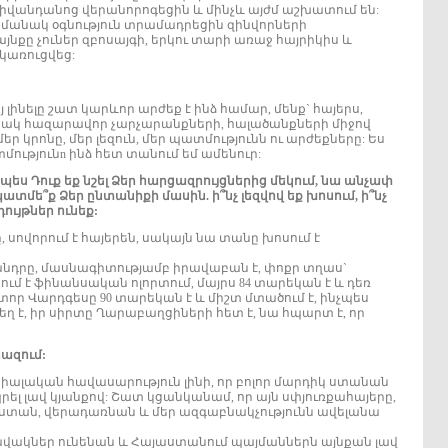
իվանդանոց վերանորոգեցին և մինչև այժմ աշխատում են:
մանակ օգնություն տրամադրեցին զինվորների
նքը չուներ զբոսայգի, երկու տարի առաջ հայրիկիս և
 կառուցվեց:
յ լինելը շատ կարևոր արժեք է ինձ համար, մենք` հայերս,
ւնակ հազարավոր չարչարանքների, հալածանքների միջով
եր կրոնը, մեր լեզուն, մեր պատմությունն ու արժեքները: Ես
տմությունn ինձ հետ տանում եմ ամենուր:
նչպես Դուք եք նշել Ձեր հարցազրույցներից մեկում, նա անչափ
ատմե՞ք Ձեր ընտանիքի մասին. ի՞նչ լեզվով եք խոսում, ի՞նչ
ույթներ ունեք:
, սովորում է հայերեն, սակայն նա տանը խոսում է
քսանդրը, մասնագիտությամբ իրավաբան է, փոքր տղաս`
ւմ է ֆինանսական ոլորտում, մայրս 84 տարեկան է և դեռ
ոկտոր Վարդգեսը 90 տարեկան է և միշտ մտածում է, ինչպես
եղ է, իր սիրտը Ղարաբաղցիների հետ է, նա հպարտ է, որ
ազում:
իալական հավասարություն լինի, որ բոլոր մարդիկ ստանան
ել լավ կյանքով: Շատ կցանկանամ, որ այն սփյուռքահայերը,
ստան, վերադառնան և մեր ազգաբնակչությունն ավելանա
ավակներ ունենան և Հայաստանում պայմաններն այնքան լավ