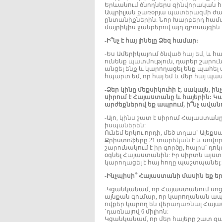
Երևանում ծնողներս զինվորական հ
Ապրիլյան քառօրյա պատերազմի ժա
ընտանիքներին: Նոր Խարբերդ համայ
մայրիկիս ջանքերով այդ զբոսայգին
-Ի՞նչ է հայ լինելը Ձեզ համար:
-Ես Ամերիկայում ծնված հայ եմ, և հա
ունենք պատմություն, դարեր շարո
անցել ենք և կարողացել ենք պահել մ
հպարտ եմ, որ հայ եմ և մեր հայ պա
-Ձեր կինը մեքսիկուհի է, սակայն, ի
սիրում է Հայաստանը և հայերին: Կպ
արժեքներով եք ապրում, ի՞նչ ավանդ
-Այո, կինս շատ է սիրում Հայաստանը
իսպաներեն:
Ունեմ երկու որդի, մեծ տղաս` Ալե
Քրիստոֆերը 21 տարեկան է և սովորո
շարունակում է իր գործը, հայրս` դ
օգնել Հայաստանին: Իր սիրտն այստ
կարողացել է հայ հողը պաշտպանել:
-Ինչպիսի՞ Հայաստանի մասին եք եր
-Կցանկանամ, որ Հայաստանում սոց
այնքան գումար, որ կարողանան ապր
ովքեր կարող են վերադառնալ Հայա
`դառնալով 6 միլիոն:
Կցանկանամ, որ մեր հայերը շատ զ