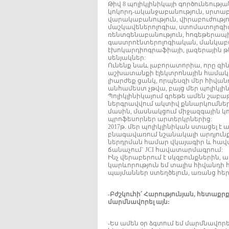
Թիվ 8 պոլիկլինիկայի գործունեութ
կոկորդ-ականջաբանություն, սրտաբա
վարակաբանություն, վիրաբուժությո
մաշկավեներոլոգիա, ստոմատոլոգիա
ռենտգենաբանություն, հոգեթերապիա
գաստրոէնտերոլոգիական, մանկաբա
էխոկարդիոգրաֆիայի, լազերային թ
սենյակներ:
Ունենք նաև լաբորատորիա, որը զին
աշխատանքի էլեկտրոնային համակարգ
լիարժեք ցանկ, որպեսզի մեր հիվան
անհամեստ չթվա, բայց մեր պոլիկլինի
Պոլիկլինիկայում գրեթե ամեն շաբա
ներգրավվում ակտիվ քննարկումներո
մասին, մասնակցում միջազգային կ
պրոֆեսորներ արտերկրներից:
2017թ. մեր պոլիկլինիկան ստացել 
բնագավառում նշանակալի արդյուն
ներդրման համար վկայագիր և հավա
ճանաչում` JCI հավատարմագրում:
Ինչ վերաբերում է սկզբունքներին, 
կարևորություն եմ տալիս հիվանդի
պայմաններ ստեղծելուն, առանց հե
-Բժշկուհի՛ Հարությունյան, հետաքրքի
մարմնավորել այն:
-Ես ամեն օր ձգտում եմ մարմնավորել