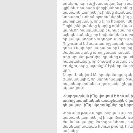
բուժքույրերի աշխատավարձերի բա
կլինեն, որպեսզի վերջիններս իրե
կատարելագործելու իրենց մասնագի
նորագույն տեխնոլոգիաներին, ինչ
բարձրացմանը, որն էլ իր հերթին` 
Պոլիկլինիկաները կարիք ունեն նաև
կարևոր հանգամանք է առաջնային 
այնպես անենք, որ հիվանդներն առա
հիվանդանոցներ ուղեգրումների թի
Ողջունում եմ նաև առողջապահությ
դեռևս նախորդ նախարարի կողմից: 
ժամանակ անց առողջապահական հի
թղթաբանությունից` դրանից ազատե
հանգամանքը, որ ծրագրին պետք է տ
բուժքույրերը, այսինքն` էլեկտրո
կրի:
Շարունակվում են իրականացվել սկ
Ցանկանալի է, որ սկրինինգային 
հայտնաբերման ուղղությամբ` ընդգրկ
նկատվում:
-Զարգացման ի՞նչ փուլում է Երևանի
առողջապահական առաջնային օղակի
ղեկավար` ի՞նչ սկզբունքներ եք նե
-Երևանի թիվ 8 պոլիկլինիկան այսօ
կատարելագործելով իր գործունեությ
ժամանակակից մոտեցումներով, հագ
մասնագիտական հմուտ թիմով: Ի դեպ
ամյակը: