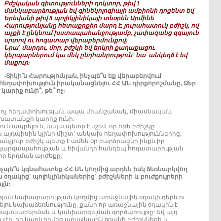
Բժշկական գիտությունների դոկտոր, թիվ 1
մանկաբարձության եվ գինեկոլոգիայի ամբիոնի դոցենտ եվ
Երեվանի թիվ 8 պոլիկլինիկայի տնօրեն Արմինե
Հարությունյանը հետաքրքիր մարդ է, յուրահատուկ բժիշկ, ով
աչքի է ընկնում խստապահանջությամբ, չափազանց զգայուն
սրտով ու հոգատար վերաբերմունքով:
Նրա` մարդու, մոր, բժշկի
եվ երկրի քաղաքացու
կերպարներում կա մեկ
ընդհանրություն` նա
անկեղծ է եվ
մաքուր:
-Տիկի՛ն Հարությունյան, ինչպե՞ս եք վերաբերվում
եղափոխություն իրականացնելու ՀՀ ԱՆ դիրքորոշմանը, Ձեր
արիք ունի՞, թե՞ ոչ:
ե ոչ հեղափոխության, ապա միանշանակ, միասնական,
ատանքի կարիք ունի:
ուն ապրելուն, ապա պետք է նշեմ, որ եթե բժիշկը
 այդպիսին կլինի միշտ` անկախ հեղափոխություններից,
անչյուր բժիշկ պետք է ամեն օր բարձրացնի ինքն իր
արգապահության և հիվանդի հանդեպ հոգատարության
ր երդման արժեքը:
նչպե՞ս կգնահատեք ՀՀ ԱՆ կողմից արդեն իսկ ձեռնարկվող
ն օղակից` պոլիկլինիկաներից` բժիշկների և բուժքույրերի
լն:
ւթյան նախարարության կողմից առաջնային օղակի դերն ու
ելու նախաձեռնությունը, քանի որ առաջնային օղակին է
այտնաբերման և կանխարգելման գործառույթը: Եվ այդ
չէր, որ կարևորվեց առաջնային օղակի բժիշկների և