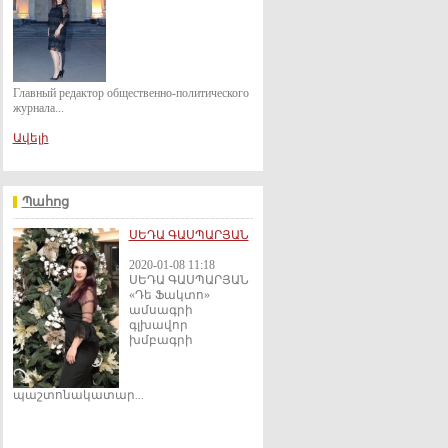
Главный редактор общественно-политического
журнала...
Ավելի
Պահոց
ՍԵԴԱ ԳԱՍՊԱՐՅԱՆ
2020-01-08 11:18
ՍԵԴԱ ԳԱՍՊԱՐՅԱՆ
«Դե Ֆակտո»
ամսագրի
գլխավոր
խմբագրի
պաշտոնակատար...