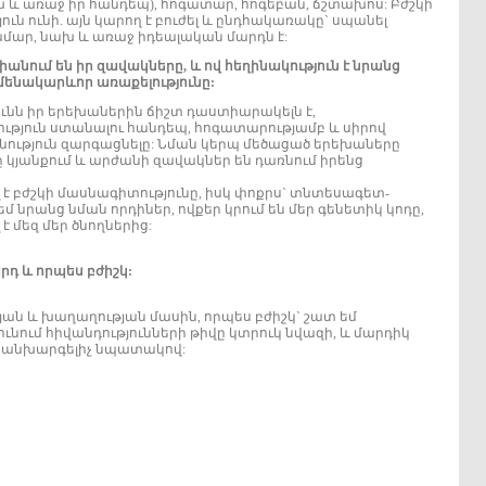
 առաջ իր հանդեպ), հոգատար, հոգեբան, ճշտախոս: Բժշկի
 ունի. այն կարող է բուժել և ընդհակառակը` սպանել
ամար, նախ և առաջ իդեալական մարդն է:
հիանում են իր զավակները, և ով հեղինակություն է նրանց
մենակարևոր առաքելությունը:
ւնն իր երեխաներին ճիշտ դաստիարակելն է,
ություն ստանալու հանդեպ, հոգատարությամբ և սիրով
յնություն զարգացնելը: Նման կերպ մեծացած երեխաները
ը կյանքում և արժանի զավակներ են դառնում իրենց
լ է բժշկի մասնագիտությունը, իսկ փոքրս` տնտեսագետ-
եմ նրանց նման որդիներ, ովքեր կրում են մեր գենետիկ կոդը,
 մեզ մեր ծնողներից:
րդ և որպես բժիշկ:
թյան և խաղաղության մասին, որպես բժիշկ` շատ եմ
ւնում հիվանդությունների թիվը կտրուկ նվազի, և մարդիկ
 կանխարգելիչ նպատակով: