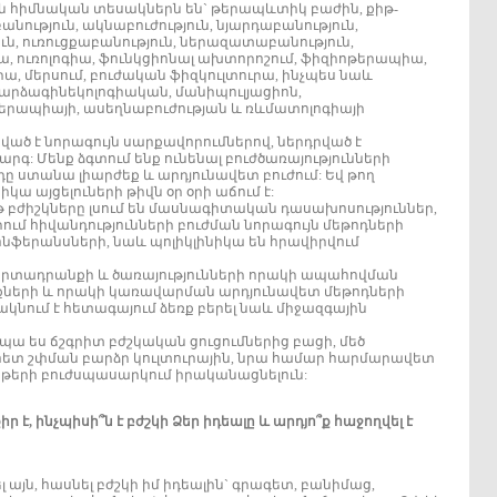
յան հիմնական տեսակներն են` թերապևտիկ բաժին, քիթ-
նություն, ակնաբուժություն, նյարդաբանություն,
ւն, ուռուցքաբանություն, ներազատաբանություն,
, ուռոլոգիա, ֆունկցիոնալ ախտորոշում, ֆիզիոթերապիա,
, մերսում, բուժական ֆիզկուլտուրա, ինչպես նաև
րձագինեկոլոգիական, մանիպուլյացիոն,
երապիայի, ասեղնաբուժության և ռևմատոլոգիայի
ված է նորագույն սարքավորումներով, ներդրված է
: Մենք ձգտում ենք ունենալ բուժծառայությունների
դը ստանա լիարժեք և արդյունավետ բուժում: Եվ թող
կա այցելուների թիվն օր օրի աճում է:
թ բժիշկները լսում են մասնագիտական դասախոսություններ,
ւմ հիվանդությունների բուժման նորագույն մեթոդների
ոնֆերանսների, նաև պոլիկլինիկա են հրավիրվում
է արտադրանքի և ծառայությունների որակի ապահովման
քների և որակի կառավարման արդյունավետ մեթոդների
կնում է հետագայում ձեռք բերել նաև միջազգային
ապա ես ճշգրիտ բժշկական ցուցումներից բացի, մեծ
 հետ շփման բարձր կուլտուրային, նրա համար հարմարավետ
րթերի բուժսպասարկում իրականացնելուն:
ր է, ինչպիսի՞ն է բժշկի Ձեր իդեալը և արդյո՞ք հաջողվել է
 այն, հասնել բժշկի իմ իդեալին` գրագետ, բանիմաց,