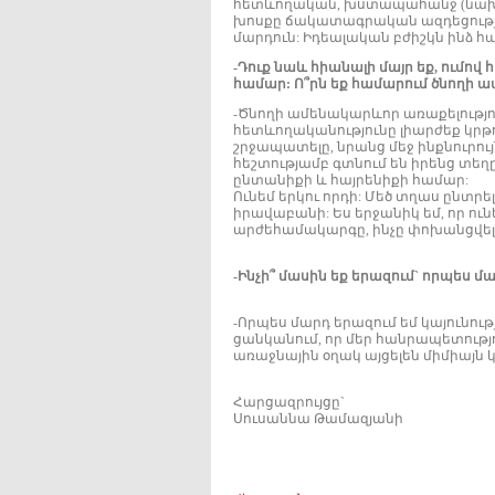
հետևողական, խստապահանջ (նախ և
խոսքը ճակատագրական ազդեցություն
մարդուն: Իդեալական բժիշկն ինձ հ
-Դուք նաև հիանալի մայր եք, ումով 
համար: Ո՞րն եք համարում ծնողի ա
-Ծնողի ամենակարևոր առաքելությո
հետևողականությունը լիարժեք կրթ
շրջապատելը, նրանց մեջ ինքնուրու
հեշտությամբ գտնում են իրենց տեղ
ընտանիքի և հայրենիքի համար:
Ունեմ երկու որդի: Մեծ տղաս ընտրե
իրավաբանի: Ես երջանիկ եմ, որ ուն
արժեհամակարգը, ինչը փոխանցվել է
-Ինչի՞ մասին եք երազում` որպես մա
-Որպես մարդ երազում եմ կայունու
ցանկանում, որ մեր հանրապետությո
առաջնային օղակ այցելեն միմիայն
Հարցազրույցը`
Սուսաննա Թամազյանի