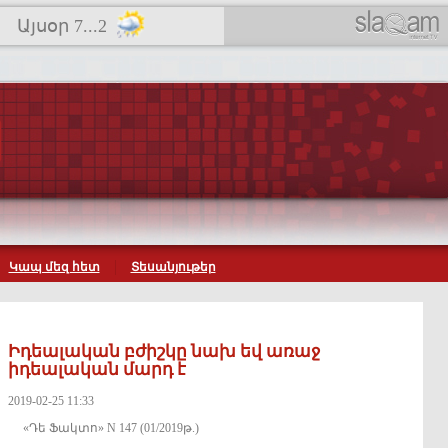
Այսօր 7...2
Կապ մեզ հետ
Տեսանյութեր
Իդեալական բժիշկը նախ եվ առաջ
իդեալական մարդ է
2019-02-25 11:33
«Դե Ֆակտո» N 147 (01/2019թ.)