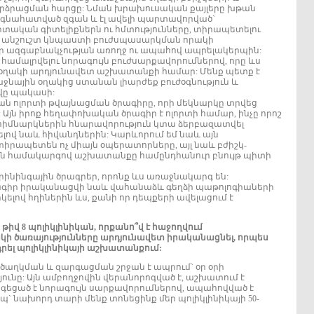
րձրացման հարցը: Նման խրախուսական քայլերը խթան
նց գնահատված զգան և էլ ավելի պարտավորված`
տական գիտելիքներն ու հմտությունները, տիրապետելու
ը, անշուշտ կնպաստի բուժսպասարկման որակի
մեր ազգաբնակչության առողջ ու ապահով ապրելակերպին:
 համալրվելու նորագույն բուժսարքավորումներով, որը ևս
օղակի արդյունավետ աշխատանքի համար: Մենք պետք է
ջնային օղակից ստանան լիարժեք բուժօգնություն և
վը պակասի:
ան ոլորտի թվայնացման ծրագիրը, որի մեկնարկը տրվեց
Այն իրոք հեղափոխական ծրագիր է ոլորտի համար, ինչը որոշ
մնարկներին հնարավորություն կտա ձերբազատվել
լով նաև հիվանդներին: Կարևորում եմ նաև այն
իրապետեն ոչ միայն օպերատորները, այլ նաև բժիշկ-
նային համակարգով աշխատանքը համընդհանուր բնույթ պիտի
րինինգային ծրագրեր, որոնք ևս առաջնակարգ են:
ծրագիր իրականացվի նաև վահանաձև գեղձի պաթոլոգիաների
ելով հղիներին ևս, քանի որ դեպքերի ավելացում է
 թիվ 8 պոլիկլինիկան, որքանո՞վ է հաջողվում
 ծառայությունները արդյունավետ իրականացնել, որպես
րդրել պոլիկլինիկայի աշխատանքում:
ր ծաղկման և զարգացման շրջան է ապրում` օր օրի
ունը: Այն ամբողջովին վերանորոգված է, աշխատում է
եցած է նորագույն սարքավորումներով, ապահովված է
` նախորդ տարի մենք տոնեցինք մեր պոլիկլինիկայի 50-