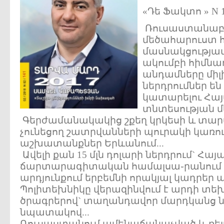
«Դե Ֆակտո » N 14
Ռուսաստանաբն
մեծահարուստ 
մասնակցությամ
ակումբի հիմնադ
անդամները միլ
ներդրումներ ե
կատարելու Հա
տնտեսության մե
Գերժամանակակից շքեղ կրկեսի և տար
չունեցող շատրվանների պուրակի կա
աշխատանքներ Երևանում...
Ավելի քան 15 մլն դոլարի ներդրում` 
ճարտարագիտական համալսա֊րանում (Պ
արդյունքում երբեմնի որակյալ կադրե
Պոլիտեխնիկը վերազինվում է արդի տե
ծրագրերով` տաղանդավոր մարդկանց նոր
նպատակով...
Ռուսաստանում ամենաճանաչված և ռեյտ