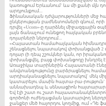
կառուցում Երևանում` ևս մի քանի մլն դ
արդյունքում...
Ֆինանսական դժվարությունների մեջ հա
ընկերության բաժնետոմսերի գնում, որի 
դրվել «Ucom»-ը դարձնել միջազգային օ
լայն ճանաչում ունեցող հայկական բրենդ
դոլարների ներդրում...
«Հայաստան համահայկական հիմնադր
շենացնելու նպատակով փոխանցված 2 մ
դոլար (ի դեպ շշուկներ կան, որ իրականո
փոխանցվել, բայց փոխանցողը խնդրել է 
Առաջիկա տարիներին Հայաստանի էնե
անվտանգությունը բարձրացնելու համ
արդիականացնելու նպատակով` մեկ միլ
կատարելու մասին հայտա֊րա֊րություն
աննախադեպ և սենսացիոն հայտարարութ
Եվ էլի շատ ու շատ հայաստանակենտրո
գործոնի ուժեղացման կատարվող ներդրո
ջանքեր մեծ հայորդու կողմից, ում «Դե