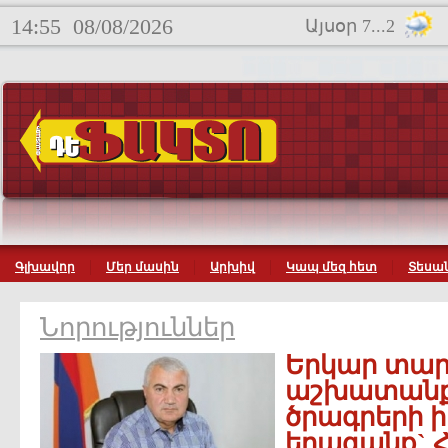
14:55
08/08/2026
Այսօր 7...2
Գլխավոր
Մեր մասին
Արխիվ
Կապ մեզ հետ
Տեսան
Նորություններ
Երկար տար
աշխատանք,
ծրագրերի 
երազանք` 