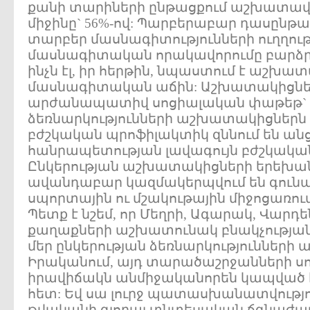
քանի տարիների ընթացքում աշխատավա
միջինը` 56%-ով: Պարբերաբար դասընթա
տարբեր մասնագիտությունների ուղղո
մասնագիտական որակավորումը բարձր
ինչն էլ, իր հերթին, նպաստում է աշխ
մասնագիտական աճին: Աշխատակիցներ
արժանապատիվ սոցիալական փաթեթ` ը
ձեռնարկությունների աշխատակիցներն
բժշկական պրոֆիլակտիկ զննում են անց
հանրապետության լավագույն բժշկական
Ընկերության աշխատակիցների երեխա
ավանդաբար կազմակերպվում են գունա
սպորտային ու մշակութային միջոցառում
Պետք է նշեմ, որ Մեղրի, Ագարակ, Վար
քաղաքների աշխատունակ բնակչության 
մեր ընկերության ձեռնարկությունների
Իրականում, այդ տարածաշրջանների 
իրավիճակն անմիջականորեն կապված է 
հետ: Եվ սա լուրջ պատասխանատվություն
թվականի գլոբալ տնտեսական ճգնաժա