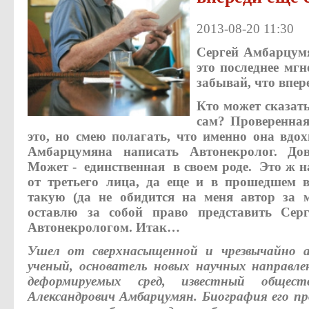
2013-08-20 11:30
Сергей Амбарцумя
это последнее мгн
забывай, что впер
Кто может сказать
сам? Проверенная
это, но смею полагать, что именно она вдо
Амбарцумяна написать Автонекролог. Дов
Может
- единственная
в своем роде. Это ж на
от третьего лица, да еще и в прошедшем 
такую (да не обидится на меня автор за м
оставлю за собой право представить Сер
Автонекрологом. Итак…
Ушел от сверхнасыщенной и чрезвычайно 
ученый, основатель новых научных направл
деформируемых сред, известный общест
Александрович Амбарцумян. Биография его п