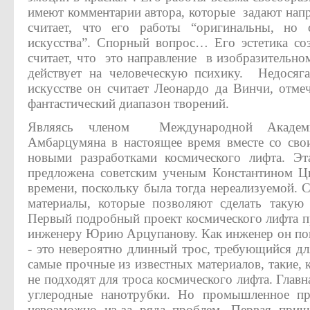
имеют комментарии автора, которые задают напр
считает, что его работы “оригинальны, но
искусства”. Спорный вопрос… Его эстетика со
считает, что это направление в изобразительно
действует на человеческую психику. Недосяг
искусстве он считает Леонардо да Винчи, отме
фантастический диапазон творений.
Являясь членом Международной Академи
Амбарцумяна в настоящее время вместе со сво
новыми разработками космического лифта. Эт
предложена советским ученым Константином Ци
времени, поскольку была тогда нереализуемой. 
материалы, которые позволяют сделать такую
Первый подробный проект космического лифта 
инженеру Юрию Арцупанову. Как инженер он пон
- это невероятно длинный трос, требующийся дл
самые прочные из известных материалов, такие, к
не подходят для троса космического лифта. Главн
углеродные нанотрубки. Но промышленное пр
невозможно из-за ряда проблем. Первая прич