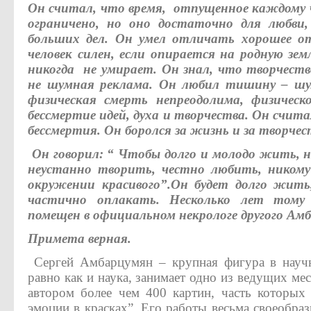
Он считал, что время, отпущенное каждому ч
ограничено, но оно достаточно для любви,
больших дел. Он умел отличать хорошее от
человек силен, если опирается на родную зе
никогда не умирает. Он знал, что творчеств
не шумная реклама. Он любил тишину – ш
физическая смерть непреодолима, физическ
бессмертие идей, духа и творчества. Он счит
бессмертия. Он боролся за жизнь и за творчес
Он говорил: “ Чтобы долго и молодо жить, н
неустанно творить, честно любить, никому
окружении красивого”.Он будет долго жить
частично оплакать. Несколько лет тому
помещен в официальном некрологе другого Ам
Примета верная.
Сергей Амбарцумян – крупная фигура в науч
равно как и наука, занимает одно из ведущих ме
автором более чем 400 картин, часть которы
эмоции в красках”. Его работы весьма своеобра