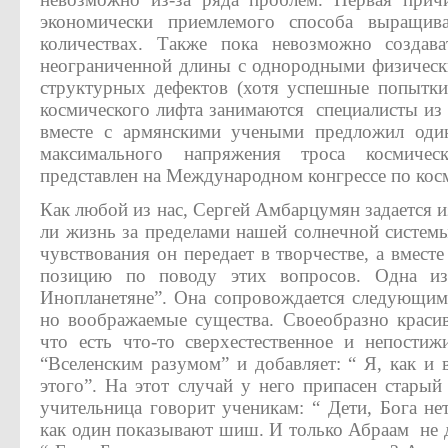
экономически приемлемого способа выращив
количествах. Также пока невозможно создава
неограниченной длины с однородными физически
структурных дефектов (хотя успешные попытки
космического лифта занимаются специалисты и
вместе с армянскими учеными предложил оди
максимального напряжения троса космиче
представлен на Международном конгрессе по кос
Как любой из нас, Сергей Амбарцумян задается 
ли жизнь за пределами нашей солнечной системы
чувствования он передает в творчестве, а вмест
позицию по поводу этих вопросов. Одна из
Инопланетяне”. Она сопровождается следующим
но воображаемые существа. Своеобразно краси
что есть что-то сверхестественное и непостиж
“Вселенским разумом” и добавляет: “ Я, как и 
этого”. На этот случай у него припасен старый
учительница говорит ученикам: “ Дети, Бога н
как один показывают шиш. И только Абраам не д