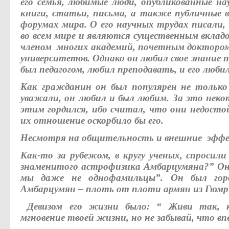
его семья, любимые люди, опубликованные на
книги, статьи, письма, а также публичные 
форумах мира. О его научных трудах писали,
во всем мире и являются существенным вкладо
членом многих академий, почетным докторо
университетов. Однако он любил свое знание 
был педагогом, любил преподавать, и его люби
Как гражданин он был популярен не только
уважали, он любил и был любим. За это некот
этим гордился, ибо считал, что они недосто
их отношение оскорбило бы его.
Несмотря на общительность и внешние эффек
Как-то за рубежом, в кругу ученых, спросили
знаменитого астрофизика Амбарцумяна?” Он
мы даже не однофамильцы”. Он был гор
Амбарцумян – плоть от плоти армян из Гюм
Девизом его жизни было: “ Живи так, к
мгновение твоей жизни, но не забывай, что 