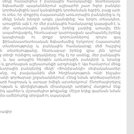
մեկը համարվում է բանկային համակարգը: Տնտեսական
ճգնաժամի պայմաններում աշխարհի շատ հզոր բանկեր
կործանվեցին կամ կանգնեցին կործանման եզրին, բայց արի
ու տես, որ փոքրիկ Հայաստանի առևտրային բանկերից և ոչ
մեկը նման խնդրի առջև չկանգնեց: Կա երկու տեսակետ,
առաջինն այն է, որ մեր բանկային համակարգը կայացած է, և
մեր առևտրային բանկերն իրենց չափից առավել էին
ապահովագրել, հետևաբար կարողացան պահպանել իրենց
կապիտալն ու փոքր կորուստներով դուրս գալ
ֆինանսատնտեսական ճգնաժամից: Երկրորդ' Հայաստանի
տնտեսությունը և բանկային համակարգը մեծ հաշվով
ին տնտեսությանը, հետևաբար իրենց վրա չեն կրում
տեղի ունեցող ազդակները: Ինչ էլ որ ասենք, մեր բանկային
է, և դա առաջին հերթին առևտրային բանկերի և նրանց
և քրտնաջան աշխատանքի արդյունքն է: Այս համարում մենք
ևտրային բանկերից մեկի' «Յունիբանկի» սեփականատեր
անը, ով բավականին մեծ հեղինակություն ունի ինչպես
տանի գործարար շրջանակներում: Հենց նման գործարարների
րարի հաջողակ և արդար իմիջն արտերկրում: Շնորհավորելով
ւթյան և գեղեցկության միամսյակի առիթով' մաղթում ենք
անիկ պահեր և մշտաժպիտ թովչանք: Միշտ եղեք գարնան նման
ես ամենուրեք սիրված ու սպասված:
բագիր