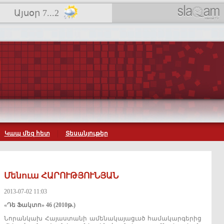
Այսօր 7...2
Կապ մեզ հետ
Տեսանյութեր
Մենուա ՀԱՐՈՒԹՅՈՒՆՅԱՆ
2013-07-02 11:03
«Դե Ֆակտո» 46 (2010թ.)
Նորանկախ Հայաստանի ամենակայացւսծ համակարգերից