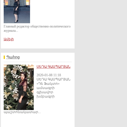
Главный редактор общественно-политического
журнала...
Ավելի
Պահոց
ՍԵԴԱ ԳԱՍՊԱՐՅԱՆ
2020-01-08 11:18
ՍԵԴԱ ԳԱՍՊԱՐՅԱՆ
«Դե Ֆակտո»
ամսագրի
գլխավոր
խմբագրի
պաշտոնակատար...