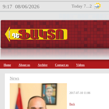
9:17
08/06/2026
Today 7...2
Home
About us
Archive
Contact us
Videos
News
2017-07-10 11:06
Back