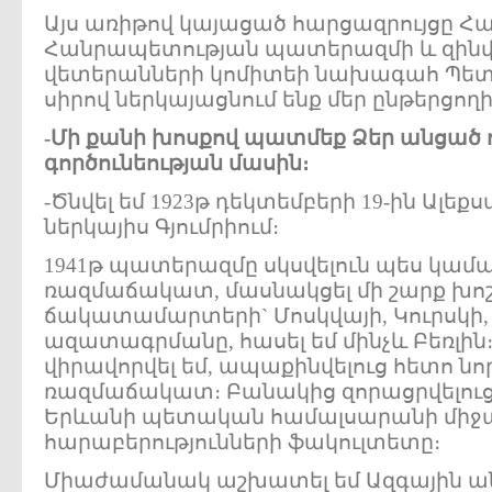
Այս առիթով կայացած հարցազրույցը 
Հանրապետության պատերազմի և զինվ
վետերանների կոմիտեի նախագահ Պետ
սիրով ներկայացնում ենք մեր ընթերցողի
-
Մի
քանի
խոսքով
պատմեք
Ձեր
անցած
գործունեության
մասին
։
-Ծնվել եմ 1923թ դեկտեմբերի 19-ին Ալեք
ներկայիս Գյումրիում։
1941թ պատերազմը սկսվելուն պես կամավ
ռազմաճակատ, մասնակցել մի շարք խո
ճակատամարտերի` Մոսկվայի, Կուրսկի, Օ
ազատագրմանը, հասել եմ մինչև Բեռլին
վիրավորվել եմ, ապաքինվելուց հետո նո
ռազմաճակատ։ Բանակից զորացրվելուց 
Երևանի պետական համալսարանի միջ
հարաբերությունների ֆակուլտետը։
Միաժամանակ աշխատել եմ Ազգային ա