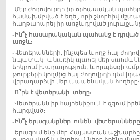
-Մեր ժողովուրդը իր օրհասական պահեր
համախմբված է եղել, որի շնորհիվ մշտ
հաղթահարել իր առջև դրված յուրաքանչ
-
Ին
՞
չ
հասարակական
պահանջ
է
դրված
առջև
։
-Վետերանների, ինչպես և ողջ հայ ժողով
նպատակ` անառիկ պահել մեր սահման
երկրում խաղաղություն, և որպեսզի ամ
թուրքերի կողմից հայ ժողովրդի դեմ իր
վերադարձվի մեր պապենական հողերը։
-
Ո
՞
րն
է
վետերանի
տեղը
։
-Վետերանն իր հայրենիքում է զգում ի
հարգված։
-
Ին
՞
չ
երազանքներ
ունեն
վետերանները
-Երազում ենք մեր Հայաստան աշխարհը
բարգավաճ և վետերանները իրենց մայր