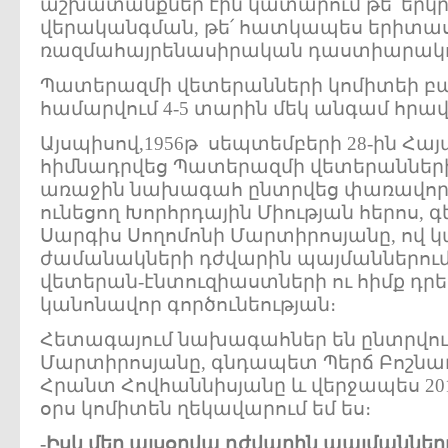
աշխատանքներ էին կատարում թե՛ եր
վերականգման, թե՛ հատկապես երիտա
ռազմահայրենասիրական դաստիարակութ
Պատերազմի վետերանների կոմիտեի բա
համարվում 4-5 տարին մեկ անգամ հրավ
Այսպիսով,1956թ սեպտեմբերի 28-ին Հա
հիմնադրվեց Պատերազմի վետերանների
առաջին նախագահ ընտրվեց փառավոր
ունեցող Խորհրդային Միության հերոս, 
Սարգիս Սողոմոնի Մարտիրոսյանը, ով 
ժամանակների դժվարին պայմաններում 
վետերան-էնտուզիաստների ու հիմք դ
կանոնավոր գործունեության։
Հետագայում նախագահներ են ընտրվում
Մարտիրոսյանը, գնդապետ Պերճ Բոշնա
Հրանտ Հովհաննիսյանը և վերջապես 20
օրս կոմիտեն ղեկավարում եմ ես։
-
Իսկ
մեր
այսօրվա
դժվարին
պայմաններ