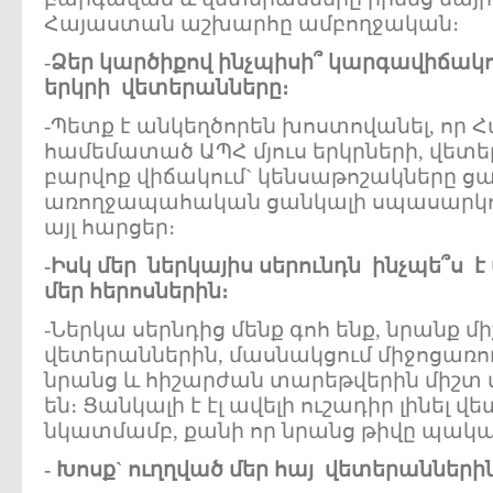
Հայաստան աշխարհը ամբողջական։
-
Ձեր
կարծիքով
ինչպիսի՞
կարգավիճակո
երկրի
վետերանները
։
-Պետք է անկեղծորեն խոստովանել, որ 
համեմատած ԱՊՀ մյուս երկրների, վետե
բարվոք վիճակում` կենսաթոշակները ցա
առողջապահական ցանկալի սպասարկու
այլ հարցեր։
-
Իսկ
մեր
ներկայիս
սերունդն
ինչպե
՞
ս
է
մեր
հերոսներին
։
-Ներկա սերնդից մենք գոհ ենք, նրանք մի
վետերաններին, մասնակցում միջոցառու
նրանց և հիշարժան տարեթվերին միշտ 
են։ Ցանկալի է էլ ավելի ուշադիր լինել 
նկատմամբ, քանի որ նրանց թիվը պակաս
-
Խոսք
`
ուղղված
մեր
հայ
վետերանների