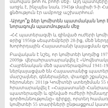
մահվան թոհ ու բոհի մեջ։ Այդ պատկերը
առջև է, ինչպես նաև 1945թ մայիսի 9-ի 
ցնծություն էր ամբողջ աշխարհում։
-
Արդյո՞ք
ձեր
կոմիտեն
պատմական
նոր
նորագույն
պատմության
մեջ
-ՀՀ պատերազմի և զինված ուժերի կոմ
օրից`1956թ սեպտեմբերի 28-ից, մեծ ներդր
Խորհրդային Հայաստանի կայացման գո
Բավական է նշել, որ կոմիտեի կողմից 1
2009թ վերահրատարակվել է «Սովետա
Հայրենական մեծ պատերազմում 1941-19
ներկայացված են Հայաստանից պատե
մարշալներ, գեներալներ, փառքի շքանշ
հերոսներ։ 2011թ Կոմիտեի ստեղծման 55
հրատարակվել է «Հայաստանի Հանրա
պատերազմի և զինված ուժերի հիմնադր
գործունեությունը» գիրքը, որտեղ համա
կոմիտեի 55 տարիների ընթացքում կա