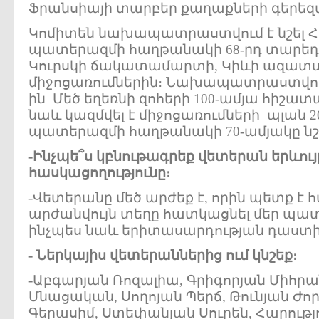
Ֆրանսիայի տարբեր քաղաքների գերեզ
Կոմիտեն նախապատրաստվում է նշել Հ
պատերազմի հաղթանակի 68-րդ տարեդ
Կուրսկի ճակատամարտի, Կիևի ազատա
միջոցառումներին։ Նախապատրաստվում 
ին Մեծ եղեռնի զոհերի 100-ամյա հիշատ
նաև կազմվել է միջոցառումների պլան 
պատերազմի հաղթանակի 70-ամյակը նշե
-
Ինչպե՞ս
կբնութագրեք
վետերան
երևու
հասկացողությունը
։
-Վետերանը մեծ արժեք է, որին պետք է 
արժանվույն տեղը հատկացնել մեր պատ
ինչպես նաև երիտասարդության դաստի
-
Ներկայիս
վետերաններից
ում
կնշեք
։
-Աբգարյան Ռոզալիա, Գրիգորյան Միհրա
Մնացական, Սողոյան Պերճ, Թունյան Ժոր
Գերասիմ, Ստեփանյան Սուրեն, Հարությ