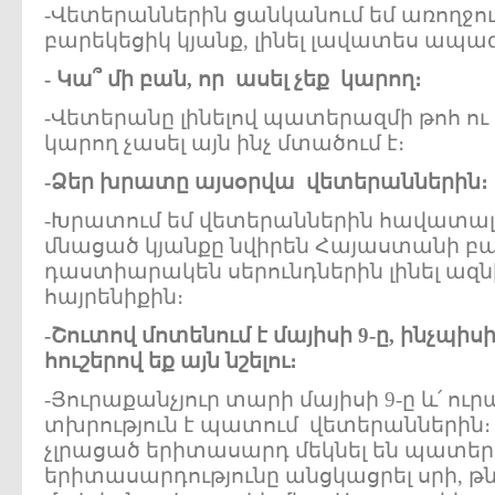
-Վետերաններին ցանկանում եմ առողջութ
բարեկեցիկ կյանք, լինել լավատես ապ
-
Կա
՞
մի
բան
,
որ
ասել
չեք
կարող
։
-Վետերանը լինելով պատերազմի թոհ ու
կարող չասել այն ինչ մտածում է։
-
Ձեր
խրատը
այսօրվա
վետերաններին
։
-Խրատում եմ վետերաններին հավատալ ի
մնացած կյանքը նվիրեն Հայաստանի բա
դաստիարակեն սերունդներին լինել ազն
հայրենիքին։
-
Շուտով
մոտենում
է
մայիսի
9-
ը
,
ինչպիսի
հուշերով
եք
այն
նշելու
։
-Յուրաքանչյուր տարի մայիսի 9-ը և՛ ուրա
տխրություն է պատում վետերաններին։ Լ
չլրացած երիտասարդ մեկնել են պատեր
երիտասարդությունը անցկացրել սրի, թ