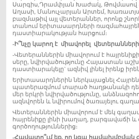
Սարգիս,Դրամփյան Խաժակ, Թովմասով 
Աղասի, Մանուչարյան Արտեմ, Խառատյա
բազմաթիվ այլ վետերաններ, որոնք շն
տանում երիտասարդների ռազմահայրե
դաստիարակության հարցում։
-
Ի
՞
նչը
կարող
է
միավորել
վետերանների
-Վետերաններին միավորում է հայրենիք
սերը, նվիրվածությունը Հայաստան աշխ
դաստիարակելը` ազնիվ լինել իրենք իրե
Երիտասարդներին ներկայացնել Հայրե
պատերազմում տարած հաղթանակի դերն
մեր երկրի նվիրվածությունը, անձնազոհո
ազնվորեն և նվիրումով ծառայելու գաղ
Վետերաններին միավորում է մեկ գաղափ
հայրենիքը լինի խաղաղ, բարգավաճի և
գործողություններից։
-
Հավատո՞ւմ
եք
,
որ
կգա
համախմբման