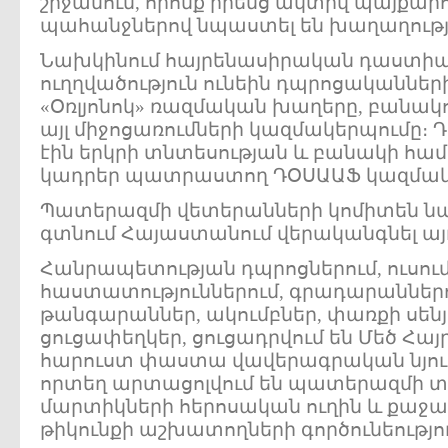
շրջանում, որոնք իրենց ակտիվ պայքար
պահանջներով նպաստել են խաղաղութ
Նախկինում հայրենասիրական դաստիա
ուղղվածություն ունեին դպրոցականներ
«Օռլյոնոկ» ռազմական խաղերը, բանակո
այլ միջոցառումների կազմակերպումը։
էին երկրի տնտեսության և բանակի հ
կադրեր պատրաստող ԴՕՍԱԱՖ կազմակե
Պատերազմի վետերանների կոմիտեն 
գտնում Հայաստանում վերականգնել այդ
Հանրապետության դպրոցներում, ուսու
հաստատություններում, գրադարաններո
թանգարաններ, ակումբներ, փառքի սենյա
ցուցափեղկեր, ցուցադրվում են Մեծ Հա
հարուստ փաստա վավերագրական նյութ
որտեղ արտացոլվում են պատերազմի տ
մարտիկների հերոսական ուղին և քաջագ
թիկունքի աշխատողների գործունեությո