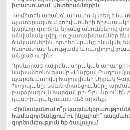
խրախուսում
վետերաններին
։
-Կոմիտեն առանձնահատուկ տեղ է հատ
պատերազմում զոհվածների հիշատակը
կարևոր գործին. նրանց անուններով փող
անվանակոչվել, հուշատախտակներ են փ
ճակատներին, որտեղ նրանք բնակվել են,
հեռուստատեսությամբ և ռադիոյով լուս
անցած ուղին։
Դրսևորած հայրենասիրական արարքի հ
նախաձեռնությամբ «Մարշալ Բաղրամյան
պարգևատրվել հայորդիներ Արբակ Գալ
Պողոսյանը։ Նման մոտեցումները արժան
բարձրագույն հարգանքի։ Դրանք ունեն
դաստիարակչական մեծ արժեք։
-
Հիմնականում
ո՞ր
կազմակերպությունն
համագործակցում
ու
ինչպիսի՞
ռազմահ
գործունեություն
եք
ծավալում